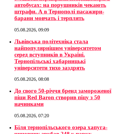
автобусах: на порушників чекають
штрафи. А в Тернополі пасажири-
барани мовчать і терплять
05.08.2026, 09:09
Львівська політехніка стала
найпопулярнішим університетом
серед вступників в Україні.
Тернопільські хабарницькі
університети тихо заздрять
05.08.2026, 08:08
До свого 50-річчя бренд замороженої
піци Red Baron створив піцу з 50
начинками
05.08.2026, 07:20
Біля тернопільського озера хапуга-
чиновник зрубав 248 у парку