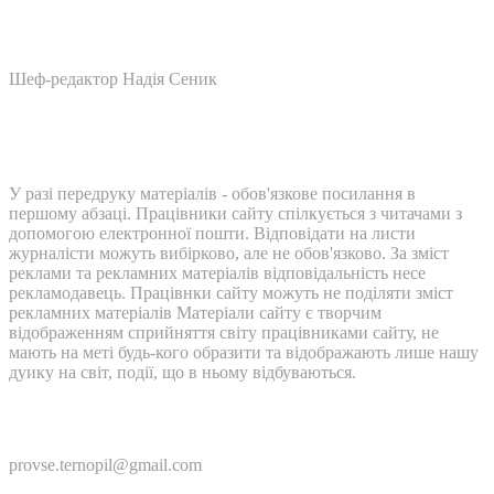
Шеф-редактор Надія Сеник
У разі передруку матеріалів - обов'язкове посилання в
першому абзаці. Працівники сайту спілкується з читачами з
допомогою електронної пошти. Відповідати на листи
журналісти можуть вибірково, але не обов'язково. За зміст
реклами та рекламних матеріалів відповідальність несе
рекламодавець. Працівнки сайту можуть не поділяти зміст
рекламних матеріалів Матеріали сайту є творчим
відображенням сприйняття світу працівниками сайту, не
мають на меті будь-кого образити та відображають лише нашу
дуику на світ, події, що в ньому відбуваються.
Контакти:
provse.ternopil@gmail.com