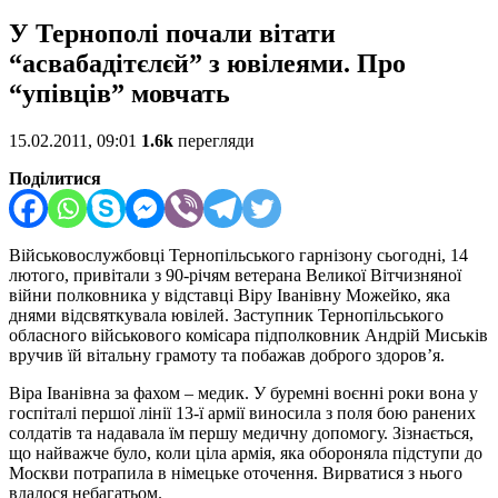
У Тернополі почали вітати
“асвабадітєлєй” з ювілеями. Про
“упівців” мовчать
15.02.2011, 09:01
1.6k
перегляди
Поділитися
Військовослужбовці Тернопільського гарнізону сьогодні, 14
лютого, привітали з 90-річям ветерана Великої Вітчизняної
війни полковника у відставці Віру Іванівну Можейко, яка
днями відсвяткувала ювілей. Заступник Тернопільського
обласного військового комісара підполковник Андрій Миськів
вручив їй вітальну грамоту та побажав доброго здоров’я.
Віра Іванівна за фахом – медик. У буремні воєнні роки вона у
госпіталі першої лінії 13-ї армії виносила з поля бою ранених
солдатів та надавала їм першу медичну допомогу. Зізнається,
що найважче було, коли ціла армія, яка обороняла підступи до
Москви потрапила в німецьке оточення. Вирватися з нього
вдалося небагатьом.