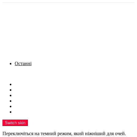
Останні
Menu
Новини
Політика
Кримінал
Фото
Надіслати новину
Реклама на сайті
Switch skin
Переключіться на темний режим, який ніжніший для очей.