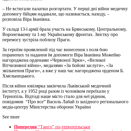
– Не встигали палатки розгортати. У перші дні війни медичну
допомогу бійцям надавали, що називається, находу, –
розповіла Віра Іванівна.
У складі 13-ї армії брала участь на Брянському, Центральному,
Воронезькому та 1-му Українському фронтах. Звістку про
перемогу зустріла поблизу Праги.
За героїзм проявлений під час винесення з поля бою
поранених та надання їм допомоги Віра Іванівна Можейко
нагороджена орденами «Червоної Зірки», «Великої
Вітчизняної війни», медалями «За бойові заслуги», «За
звільнення Праги», а вже у наш час нагороджена орденом Б.
Хмельницького.
Після війни ювілярка закінчила Львівський медичний
інститут, а у 1952 році разом із чоловіком переїхали у
Тернопіль. Відтоді наше місто стало для неї рідним,
повідомив “Про все” Василь Лабай із західного регіонального
медіа-центру Міністерства оборони України
See more
Попередня
“Танго” по-тернопільськи