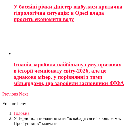
У басейні річки Дністер відбулася критична
гідрологічна ситуація: в Одесі влада
просить економити воду
Іспанія заробила найбільшу суму призових
в історії чемпіонату світу-2026, але це
однаково мізер, у порівнянні з тими
мільярдами, що заробили засновники ФІФА
Previous
Next
You are here:
Головна
У Тернополі почали вітати “асвабадітєлєй” з ювілеями.
Про “упівців” мовчать