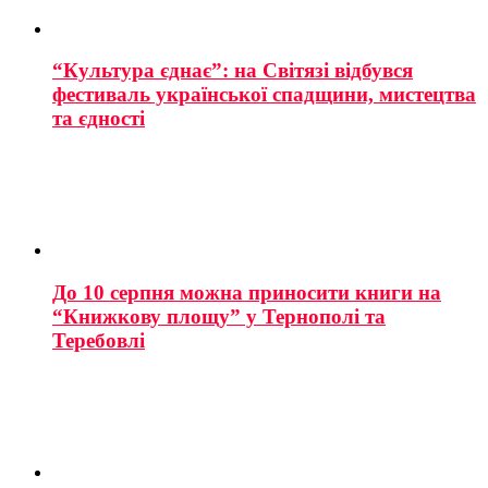
“Культура єднає”: на Світязі відбувся
фестиваль української спадщини, мистецтва
та єдності
До 10 серпня можна приносити книги на
“Книжкову площу” у Тернополі та
Теребовлі