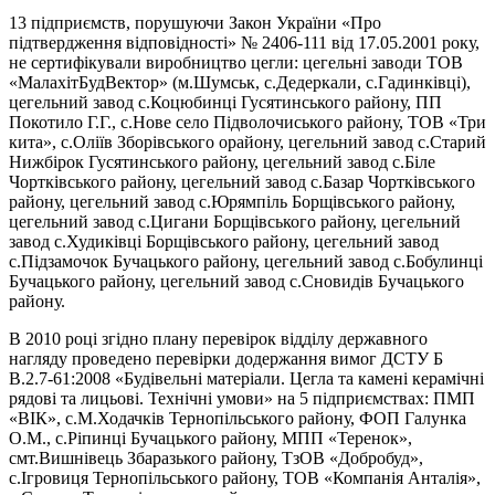
13 підприємств, порушуючи Закон України «Про
підтвердження відповідності» № 2406-111 від 17.05.2001 року,
не сертифікували виробництво цегли: цегельні заводи ТОВ
«МалахітБудВектор» (м.Шумськ, с.Дедеркали, с.Гадинківці),
цегельний завод с.Коцюбинці Гусятинського району, ПП
Покотило Г.Г., с.Нове село Підволочиського району, ТОВ «Три
кита», с.Оліїв Зборівського орайону, цегельний завод с.Старий
Нижбірок Гусятинського району, цегельний завод с.Біле
Чортківського району, цегельний завод с.Базар Чортківського
району, цегельний завод с.Юрямпіль Борщівського району,
цегельний завод с.Цигани Борщівського району, цегельний
завод с.Худиківці Борщівського району, цегельний завод
с.Підзамочок Бучацького району, цегельний завод с.Бобулинці
Бучацького району, цегельний завод с.Сновидів Бучацького
району.
В 2010 році згідно плану перевірок відділу державного
нагляду проведено перевірки додержання вимог ДСТУ Б
В.2.7-61:2008 «Будівельні матеріали. Цегла та камені керамічні
рядові та лицьові. Технічні умови» на 5 підприємствах: ПМП
«ВІК», с.М.Ходачків Тернопільського району, ФОП Галунка
О.М., с.Ріпинці Бучацького району, МПП «Теренок»,
смт.Вишнівець Збаразького району, ТзОВ «Добробуд»,
с.Ігровиця Тернопільського району, ТОВ «Компанія Анталія»,