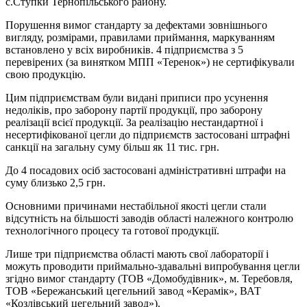
с.Ступки Тернопільського району.
Порушення вимог стандарту за дефектами зовнішнього
вигляду, розмірами, правилами приймання, маркуванням
встановлено у всіх виробників. 4 підприємства з 5
перевірених (за винятком МПП «Теренок») не сертифікували
свою продукцію.
Цим підприємствам були видані приписи про усунення
недоліків, про заборону партії продукції, про заборону
реалізації всієї продукції. За реалізацію нестандартної і
несертифікованої цегли до підприємств застосовані штрафні
санкції на загальну суму більш як 11 тис. грн.
До 4 посадових осіб застосовані адміністративні штрафи на
суму близько 2,5 грн.
Основними причинами нестабільної якості цегли стали
відсутність на більшості заводів області належного контролю
технологічного процесу та готової продукції.
Лише три підприємства області мають свої лабораторії і
можуть проводити приймально-здавальні випробування цегли
згідно вимог стандарту (ТОВ «Домобудівник», м. Теребовля,
ТОВ «Бережанський цегельний завод «Керамік», ВАТ
«Козлівський цегельний завод»).