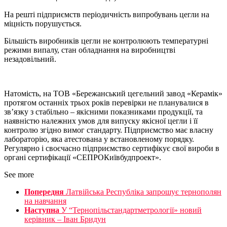
На решті підприємств періодичність випробувань цегли на
міцність порушується.
Більшість виробників цегли не контролюють температурні
режими випалу, стан обладнання на виробництві
незадовільний.
Натомість, на ТОВ «Бережанський цегельний завод «Керамік»
протягом останніх трьох років перевірки не планувалися в
зв’язку з стабільно – якісними показниками продукції, та
наявністю належних умов для випуску якісної цегли і її
контролю згідно вимог стандарту. Підприємство має власну
лабораторію, яка атестована у встановленому порядку.
Регулярно і своєчасно підприємство сертифікує свої вироби в
органі сертифікації «СЕПРОКиївбудпроект».
See more
Попередня
Латвійська Республіка запрошує тернополян
на навчання
Наступна
У “Тернопільстандартметрології» новий
керівник – Іван Бридун