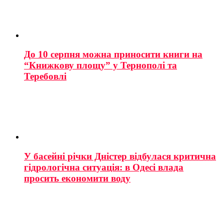
До 10 серпня можна приносити книги на
“Книжкову площу” у Тернополі та
Теребовлі
У басейні річки Дністер відбулася критична
гідрологічна ситуація: в Одесі влада
просить економити воду