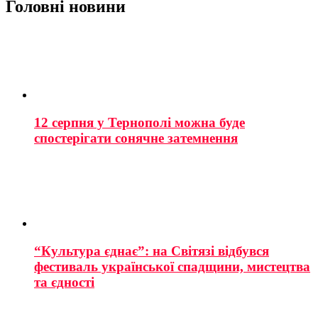
Головні новини
12 серпня у Тернополі можна буде
спостерігати сонячне затемнення
“Культура єднає”: на Світязі відбувся
фестиваль української спадщини, мистецтва
та єдності