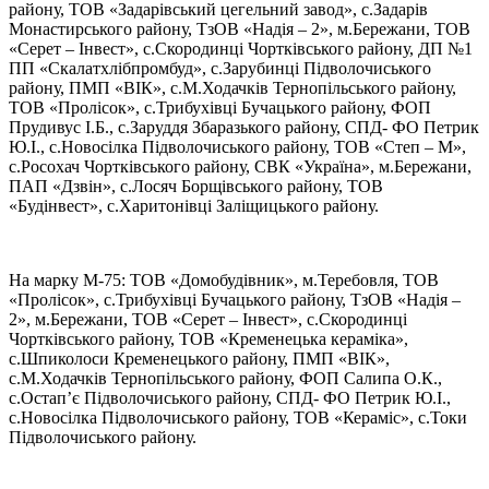
району, ТОВ «Задарівський цегельний завод», с.Задарів
Монастирського району, ТзОВ «Надія – 2», м.Бережани, ТОВ
«Серет – Інвест», с.Скородинці Чортківського району, ДП №1
ПП «Скалатхлібпромбуд», с.Зарубинці Підволочиського
району, ПМП «ВІК», с.М.Ходачків Тернопільського району,
ТОВ «Пролісок», с.Трибухівці Бучацького району, ФОП
Прудивус І.Б., с.Заруддя Збаразького району, СПД- ФО Петрик
Ю.І., с.Новосілка Підволочиського району, ТОВ «Степ – М»,
с.Росохач Чортківського району, СВК «Україна», м.Бережани,
ПАП «Дзвін», с.Лосяч Борщівського району, ТОВ
«Будінвест», с.Харитонівці Заліщицького району.
На марку М-75: ТОВ «Домобудівник», м.Теребовля, ТОВ
«Пролісок», с.Трибухівці Бучацького району, ТзОВ «Надія –
2», м.Бережани, ТОВ «Серет – Інвест», с.Скородинці
Чортківського району, ТОВ «Кременецька кераміка»,
с.Шпиколоси Кременецького району, ПМП «ВІК»,
с.М.Ходачків Тернопільського району, ФОП Салипа О.К.,
с.Остап’є Підволочиського району, СПД- ФО Петрик Ю.І.,
с.Новосілка Підволочиського району, ТОВ «Кераміс», с.Токи
Підволочиського району.