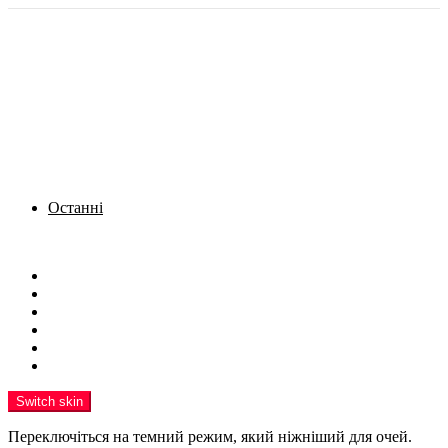
Останні
Menu
Новини
Політика
Кримінал
Фото
Надіслати новину
Реклама на сайті
Switch skin
Переключіться на темний режим, який ніжніший для очей.