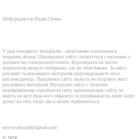
Шеф-редактор Надія Сеник
У разі передруку матеріалів - обов'язкове посилання в
першому абзаці. Працівники сайту спілкується з читачами з
допомогою електронної пошти. Відповідати на листи
журналісти можуть вибірково, але не обов'язково. За зміст
реклами та рекламних матеріалів відповідальність несе
рекламодавець. Працівнки сайту можуть не поділяти зміст
рекламних матеріалів Матеріали сайту є творчим
відображенням сприйняття світу працівниками сайту, не
мають на меті будь-кого образити та відображають лише нашу
дуику на світ, події, що в ньому відбуваються.
Контакти:
provse.ternopil@gmail.com
© 2026