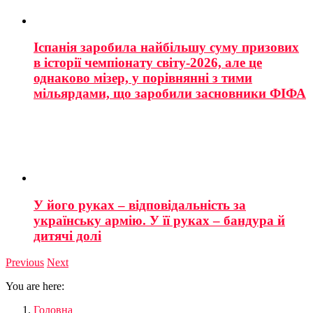
Іспанія заробила найбільшу суму призових
в історії чемпіонату світу-2026, але це
однаково мізер, у порівнянні з тими
мільярдами, що заробили засновники ФІФА
У його руках – відповідальність за
українську армію. У її руках – бандура й
дитячі долі
Previous
Next
You are here:
Головна