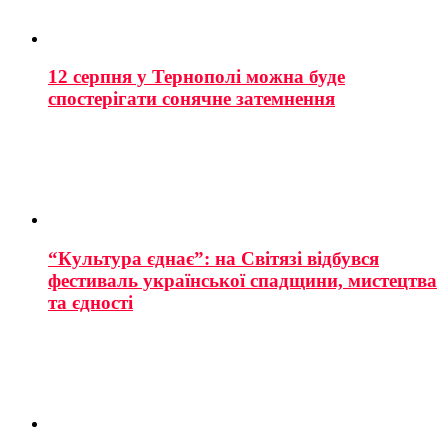
12 серпня у Тернополі можна буде
спостерігати сонячне затемнення
“Культура єднає”: на Світязі відбувся
фестиваль української спадщини, мистецтва
та єдності