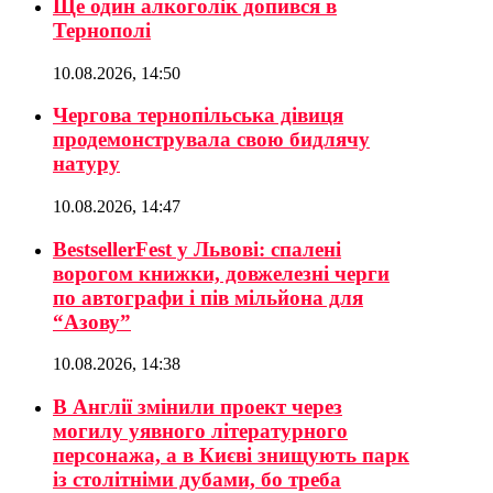
Ще один алкоголік допився в
Тернополі
10.08.2026, 14:50
Чергова тернопільська дівиця
продемонструвала свою бидлячу
натуру
10.08.2026, 14:47
BestsellerFest у Львові: спалені
ворогом книжки, довжелезні черги
по автографи і пів мільйона для
“Азову”
10.08.2026, 14:38
В Англії змінили проект через
могилу уявного літературного
персонажа, а в Києві знищують парк
із столітніми дубами, бо треба