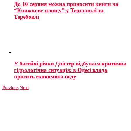
До 10 серпня можна приносити книги на
“Книжкову площу” у Тернополі та
Теребовлі
У басейні річки Дністер відбулася критична
гідрологічна ситуація: в Одесі влада
просить економити воду
Previous
Next