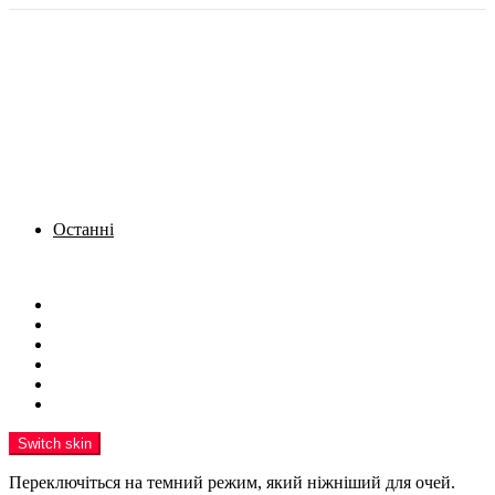
Останні
Menu
Новини
Політика
Кримінал
Фото
Надіслати новину
Реклама на сайті
Switch skin
Переключіться на темний режим, який ніжніший для очей.