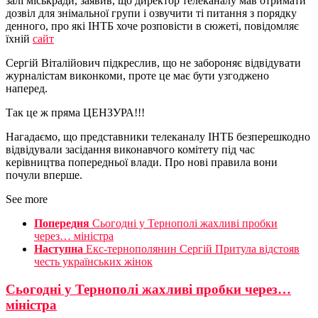
залі міськради, заявив, що директор телеканалу мав отримати
дозвіл для знімальної групи і озвучити ті питання з порядку
денного, про які ІНТБ хоче розповісти в сюжеті, повідомляє
їхній
сайт
Сергій Віталійович підкреслив, що не забороняє відвідувати
журналістам виконкоми, проте це має бути узгоджено
наперед.
Так це ж пряма ЦЕНЗУРА!!!
Нагадаємо, що представники телеканалу ІНТБ безперешкодно
відвідували засідання виконавчого комітету під час
керівництва попередньої влади. Про нові правила вони
почули вперше.
See more
Попередня
Сьогодні у Тернополі жахливі пробки
через… міністра
Наступна
Екс-тернополянин Сергій Притула відстояв
честь українських жінок
Сьогодні у Тернополі жахливі пробки через…
міністра