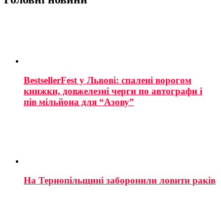
BestsellerFest у Львові: спалені ворогом
книжки, довжелезні черги по автографи і
пів мільйона для “Азову”
На Тернопільщині заборонили ловити раків