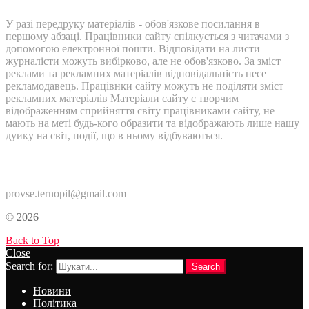
У разі передруку матеріалів - обов'язкове посилання в
першому абзаці. Працівники сайту спілкується з читачами з
допомогою електронної пошти. Відповідати на листи
журналісти можуть вибірково, але не обов'язково. За зміст
реклами та рекламних матеріалів відповідальність несе
рекламодавець. Працівнки сайту можуть не поділяти зміст
рекламних матеріалів Матеріали сайту є творчим
відображенням сприйняття світу працівниками сайту, не
мають на меті будь-кого образити та відображають лише нашу
дуику на світ, події, що в ньому відбуваються.
Контакти:
provse.ternopil@gmail.com
© 2026
Back to Top
Close
Search for:
Search
Новини
Політика