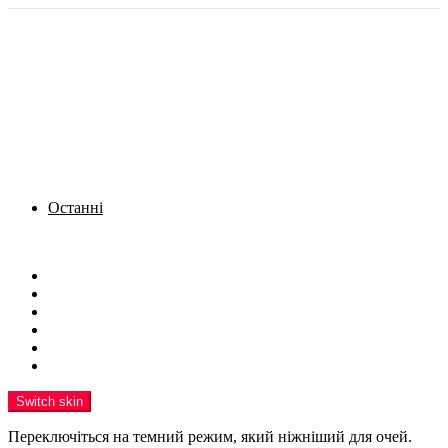
Останні
Menu
Новини
Політика
Кримінал
Фото
Надіслати новину
Реклама на сайті
Switch skin
Переключіться на темний режим, який ніжніший для очей.