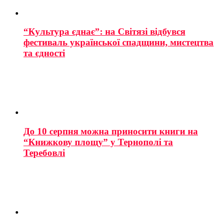
“Культура єднає”: на Світязі відбувся
фестиваль української спадщини, мистецтва
та єдності
До 10 серпня можна приносити книги на
“Книжкову площу” у Тернополі та
Теребовлі