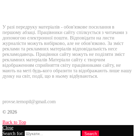
У разі передруку матеріалів - обов'язкове посилання в
першому абзаці. Працівники сайту спілкується з читачами з
допомогою електронної пошти. Відповідати на листи
журналісти можуть вибірково, але не обов'язково. За зміст
реклами та рекламних матеріалів відповідальність несе
рекламодавець. Працівнки сайту можуть не поділяти зміст
рекламних матеріалів Матеріали сайту є творчим
відображенням сприйняття світу працівниками сайту, не
мають на меті будь-кого образити та відображають лише нашу
дуику на світ, події, що в ньому відбуваються.
Контакти:
provse.ternopil@gmail.com
© 2026
Back to Top
Close
Search for:
Search