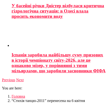
У басейні річки Дністер відбулася критична
гідрологічна ситуація: в Одесі влада
просить економити воду
Іспанія заробила найбільшу суму призових
в історії чемпіонату світу-2026, але це
однаково мізер, у порівнянні з тими
мільярдами, що заробили засновники ФІФА
Previous
Next
You are here:
Головна
“Стихія танцю-2011” перенесена на 6 квітня