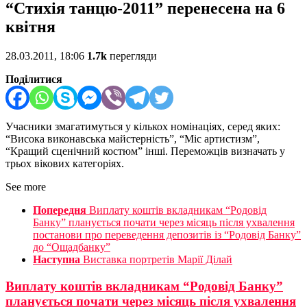
“Стихія танцю-2011” перенесена на 6
квітня
28.03.2011, 18:06
1.7k
перегляди
Поділитися
Учасники змагатимуться у кількох номінаціях, серед яких:
“Висока виконавська майстерність”, “Міс артистизм”,
“Кращий сценічний костюм” інші. Переможців визначать у
трьох вікових категоріях.
See more
Попередня
Виплату коштів вкладникам “Родовід
Банку” планується почати через місяць після ухвалення
постанови про переведення депозитів із “Родовід Банку”
до “Ощадбанку”
Наступна
Виставка портретів Марії Ділай
Виплату коштів вкладникам “Родовід Банку”
планується почати через місяць після ухвалення