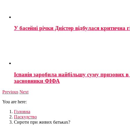
У басейні річки Дністер відбулася критична г
Іспанія заробила найбільшу суму призових в і
засновники ФІФА
Previous
Next
You are here:
Головна
Паскудство
Сироти при живих батьках?