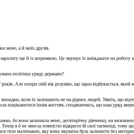
ки мене, а й моїх друзів.
 зарплату ще й із затримкою. Це змушує їх виїжджати на роботу 
думана політика уряду держави?
оків. Але попри свій вік розумію, що зараз відбувається, який 
Є випадки, коли їх залишають не на рідних людей. Уявіть, що від
ла поцікавитися їхнім життям, сподіваючись, що наш уряд зверне 
ажко, бо вона залишила мене, десятирічну дівчинку, на виховання
. Тепер я б не змогла повністю відкрити їй свої таємниці, тому щ
ася тією маленькою, яку вона змушена була залишити без материн