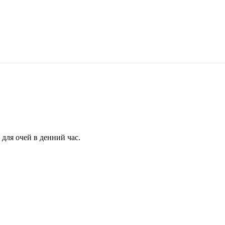
для очей в денний час.