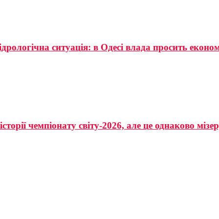
ідрологічна ситуація: в Одесі влада просить еконо
сторії чемпіонату світу-2026, але це однаково мізе