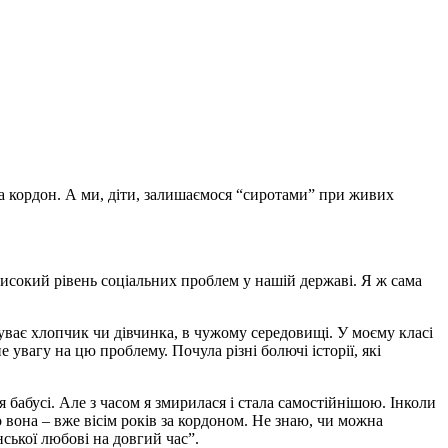
за кордон. А ми, діти, залишаємося “сиротами” при живих
високий рівень соціальних проблем у нашій державі. Я ж сама
чуває хлопчик чи дівчинка, в чужому середовищі. У моєму класі
увагу на цю проблему. Почула різні болючі історії, які
 бабусі. Але з часом я змирилася і стала самостійнішою. Інколи
о вона – вже вісім років за кордоном. Не знаю, чи можна
ської любові на довгий час”.