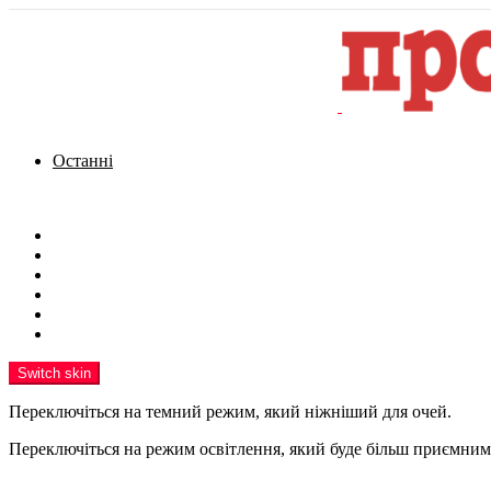
Останні
Menu
Новини
Політика
Кримінал
Фото
Надіслати новину
Реклама на сайті
Switch skin
Переключіться на темний режим, який ніжніший для очей.
Переключіться на режим освітлення, який буде більш приємним 
шукати