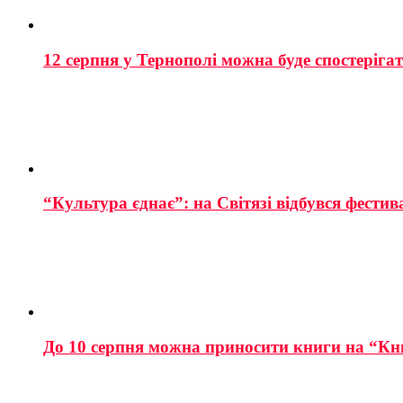
12 серпня у Тернополі можна буде спостеріга
“Культура єднає”: на Світязі відбувся фестив
До 10 серпня можна приносити книги на “Кн