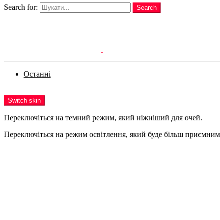
Search for:
Search
Login
Останні
Menu
Switch skin
Переключіться на темний режим, який ніжніший для очей.
Переключіться на режим освітлення, який буде більш приємним 
Login