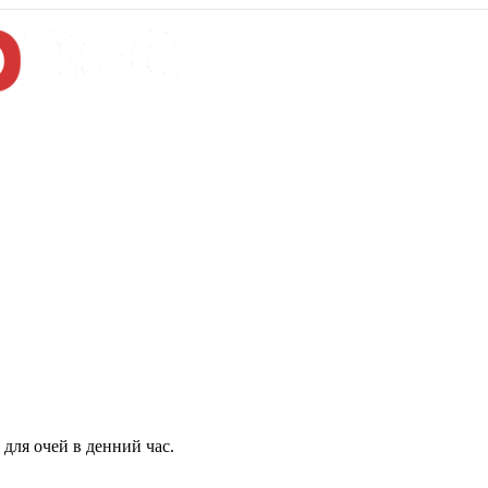
для очей в денний час.