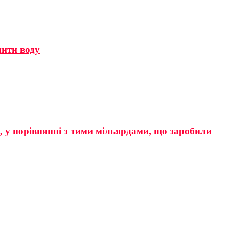
мити воду
р, у порівнянні з тими мільярдами, що заробили