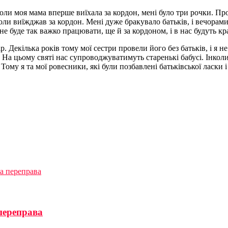
оли моя мама вперше виїхала за кордон, мені було три рочки. Про 
оли виїжджав за кордон. Мені дуже бракувало батьків, і вечорами
не буде так важко працювати, ще й за кордоном, і в нас будуть к
ір. Декілька років тому мої сестри провели його без батьків, і я 
На цьому святі нас супроводжуватимуть старенькі бабусі. Інколи
Тому я та мої ровесники, які були позбавлені батьківської ласки і
а переправа
переправа