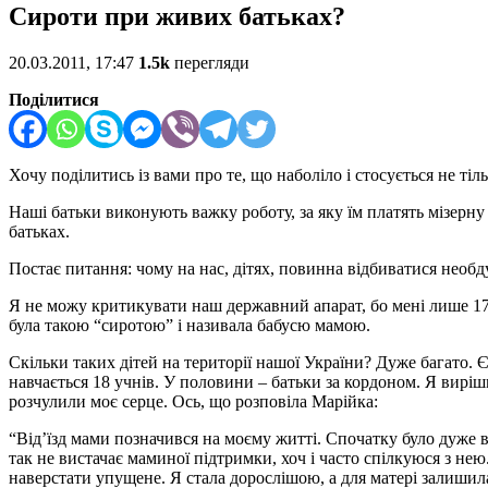
Сироти при живих батьках?
20.03.2011, 17:47
1.5k
перегляди
Поділитися
Хочу поділитись із вами про те, що наболіло і стосується не тіль
Наші батьки виконують важку роботу, за яку їм платять мізерну
батьках.
Постає питання: чому на нас, дітях, повинна відбиватися необ
Я не можу критикувати наш державний апарат, бо мені лише 17 р
була такою “сиротою” і називала бабусю мамою.
Скільки таких дітей на території нашої України? Дуже багато. 
навчається 18 учнів. У половини – батьки за кордоном. Я виріши
розчулили моє серце. Ось, що розповіла Марійка:
“Від’їзд мами позначився на моєму житті. Спочатку було дуже в
так не вистачає маминої підтримки, хоч і часто спілкуюся з нею
наверстати упущене. Я стала дорослішою, а для матері залишил