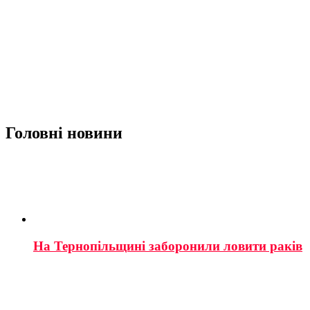
Головні новини
На Тернопільщині заборонили ловити раків