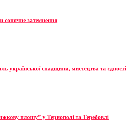
ти сонячне затемнення
аль української спадщини, мистецтва та єдності
ижкову площу” у Тернополі та Теребовлі