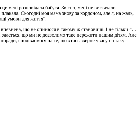
це мені розповідала бабуся. Звісно, мені не вистачало
 плакала. Сьогодні моя мама знову за кордоном, але я, на жаль,
ращі умови для життя”.
не впевнена, що не опинюся в такому ж становищі. І не тільки я…
 здається, що ми не дозволимо таке пережити нашим дітям. Але
 поради, сподіваємося на те, що хтось зверне увагу на таку