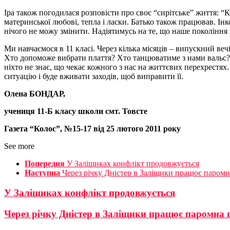
Іра також погодилася розповісти про своє “сирітське” життя: “К
материнської любові, тепла і ласки. Батько також працював. Інк
нічого не можу змінити. Надіятимусь на те, що наше покоління 
Ми навчаємося в 11 класі. Через кілька місяців – випускний веч
Хто допоможе вибрати плаття? Хто танцюватиме з нами вальс? 
ніхто не знає, що чекає кожного з нас на життєвих перехрестях. 
ситуацію і буде вживати заходів, щоб виправити її.
Олена БОНДАР,
учениця 11-Б класу школи смт. Товсте
Газета “Колос”, №15-17 від 25 лютого 2011 року
See more
Попередня
У Заліщиках конфлікт продовжується
Наступна
Через річку Дністер в Заліщики працює паромн
У Заліщиках конфлікт продовжується
Через річку Дністер в Заліщики працює паромна 