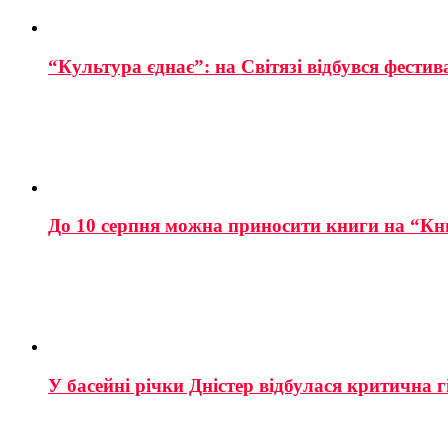
“Культура єднає”: на Світязі відбувся фестив
До 10 серпня можна приносити книги на “Кн
У басейні річки Дністер відбулася критична г