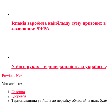
Іспанія заробила найбільшу суму призових в і
засновники ФІФА
У його руках – відповідальність за українську
Previous
Next
You are here:
Головна
Здоров’я
Тернопільщина увійшла до переліку областей, в яких буде