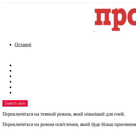
Останні
Menu
Новини
Політика
Кримінал
Фото
Надіслати новину
Реклама на сайті
Switch skin
Переключіться на темний режим, який ніжніший для очей.
Переключіться на режим освітлення, який буде більш приємним 
шукати