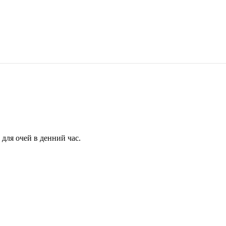
для очей в денний час.