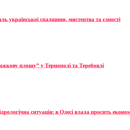
аль української спадщини, мистецтва та єдності
ижкову площу” у Тернополі та Теребовлі
ідрологічна ситуація: в Одесі влада просить еконо