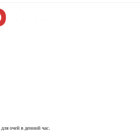
для очей в денний час.