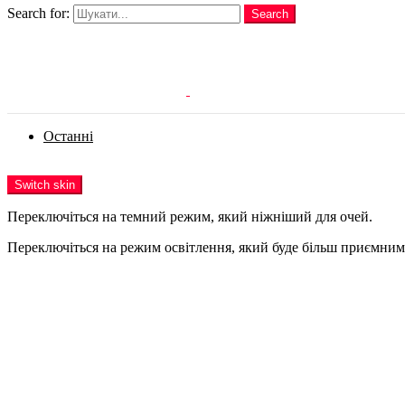
Search for:
Search
Login
Останні
Menu
Switch skin
Переключіться на темний режим, який ніжніший для очей.
Переключіться на режим освітлення, який буде більш приємним 
Login