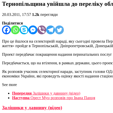
Тернопільщина увійшла до переліку обл
20.03.2011, 17:57
1.2k
перегляди
Поділитися
Про це йшлося на селекторній нараді, яку сьогодні провела Пе
життя» пройде в Тернопільській, Дніпропетровській, Донецькій
Проект передбачає покращення надання перинатальних послуг у
Передбачається, що на втілення, в рамках держави, цього проек
Як розповів учасник селекторної наради, заступник голови ОДА
економіки України, які проведуть оцінку якості надання стаці
See more
Попередня
Заліщики у давнину (відео)
Наступна
Орест Муц розповів про Івана Панця
Заліщики у давнину (відео)