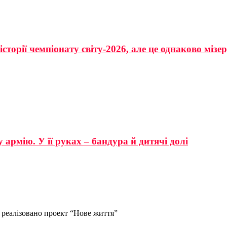
сторії чемпіонату світу-2026, але це однаково мізе
 армію. У її руках – бандура й дитячі долі
 реалізовано проект “Нове життя”