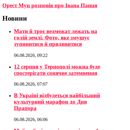
Орест Муц розповів про Івана Панця
Новини
Мати й троє ведмежат лежать на
голій землі. Фото, яке змушує
зупинитися й придивитися
06.08.2026, 09:22
12 серпня у Тернополі можна буде
спостерігати сонячне затемнення
06.08.2026, 07:07
В Україні відбудеться найбільший
культурний марафон до Дня
Прапора
06.08.2026, 06:06