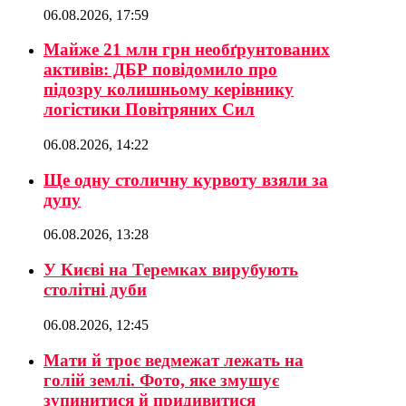
06.08.2026, 17:59
Майже 21 млн грн необґрунтованих
активів: ДБР повідомило про
підозру колишньому керівнику
логістики Повітряних Сил
06.08.2026, 14:22
Ще одну столичну курвоту взяли за
дупу
06.08.2026, 13:28
У Києві на Теремках вирубують
столітні дуби
06.08.2026, 12:45
Мати й троє ведмежат лежать на
голій землі. Фото, яке змушує
зупинитися й придивитися