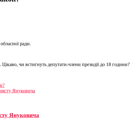
 обласної ради.
. Цікаво, чи встигнуть депутати-члени президії до 18 години?
ти?
помсту Януковича
мсту Януковича