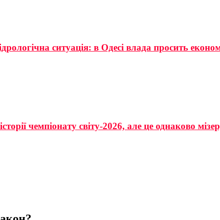
ідрологічна ситуація: в Одесі влада просить еконо
сторії чемпіонату світу-2026, але це однаково мізе
закон?