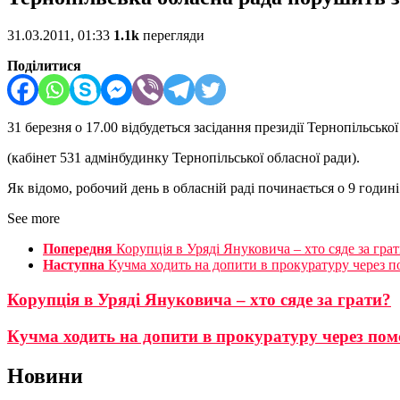
31.03.2011, 01:33
1.1k
перегляди
Поділитися
31 березня о 17.00 відбудеться засідання президії Тернопільської
(кабінет 531 адмінбудинку Тернопільської обласної ради).
Як відомо, робочий день в обласній раді починається о 9 годині
See more
Попередня
Корупція в Уряді Януковича – хто сяде за гра
Наступна
Кучма ходить на допити в прокуратуру через 
Корупція в Уряді Януковича – хто сяде за грати?
Кучма ходить на допити в прокуратуру через по
Новини