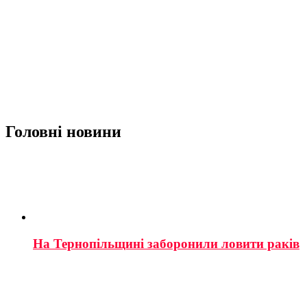
Головні новини
На Тернопільщині заборонили ловити раків