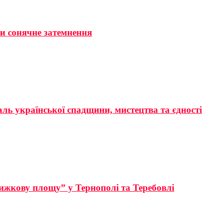
ти сонячне затемнення
аль української спадщини, мистецтва та єдності
ижкову площу” у Тернополі та Теребовлі