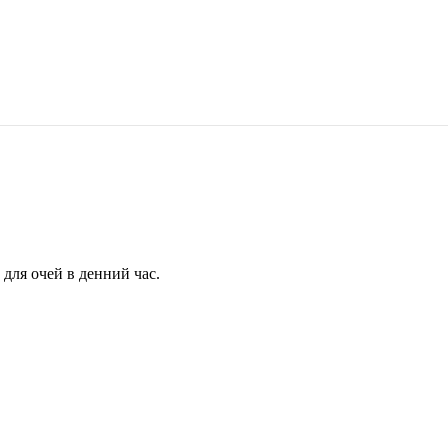
для очей в денний час.