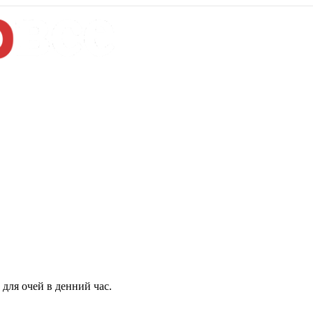
для очей в денний час.