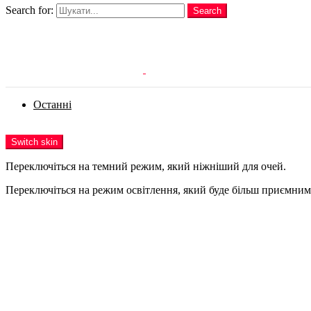
Search for:
Search
Login
Останні
Menu
Switch skin
Переключіться на темний режим, який ніжніший для очей.
Переключіться на режим освітлення, який буде більш приємним 
Login