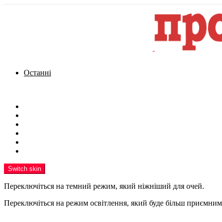
Останні
Menu
Новини
Політика
Кримінал
Фото
Надіслати новину
Реклама на сайті
Switch skin
Переключіться на темний режим, який ніжніший для очей.
Переключіться на режим освітлення, який буде більш приємним 
шукати