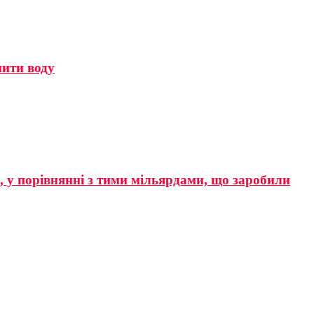
мити воду
р, у порівнянні з тими мільярдами, що заробили