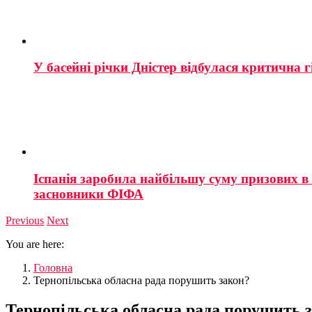
У басейні річки Дністер відбулася критична г
Іспанія заробила найбільшу суму призових в і
засновники ФІФА
Previous
Next
You are here:
Головна
Тернопільська обласна рада порушить закон?
Тернопільська обласна рада порушить 