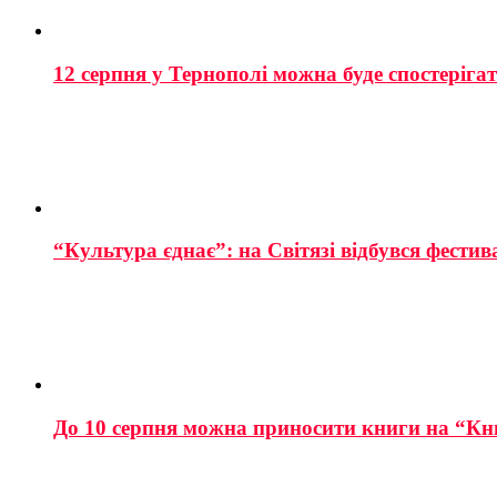
12 серпня у Тернополі можна буде спостеріга
“Культура єднає”: на Світязі відбувся фестив
До 10 серпня можна приносити книги на “Кн