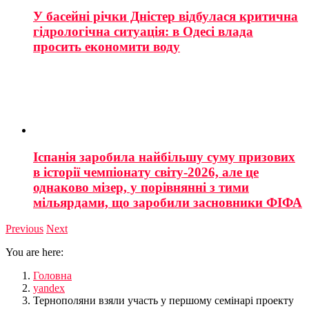
У басейні річки Дністер відбулася критична
гідрологічна ситуація: в Одесі влада
просить економити воду
Іспанія заробила найбільшу суму призових
в історії чемпіонату світу-2026, але це
однаково мізер, у порівнянні з тими
мільярдами, що заробили засновники ФІФА
Previous
Next
You are here:
Головна
yandex
Тернополяни взяли участь у першому семінарі проекту