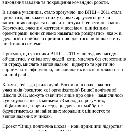
виконання завдань та покращення командної роботи.
Із зізнань учасників, стало зрозуміло, що ВПШ – 2011 стала
цінна тим, що кожен з них у словах, аргументаціях та
запитаннях опирався на досить потужні теоретичні знання.
Керуючись власним життєвим досвідом, ціннісними
орієнтирами, вони спільно намагались розібратись: яка ж із
ідеологій є найбільш прийнятною для того чи іншого типу
політичної системи.
Приємно, що учасники ВПШ – 2011 мали чудову нагоду
об’єднатись у спільноту людей, котрі мислять без стереотипів
чи страху, мислять відповідально, відверто та критично
сприймають інформацію, висловлюють власні погляди на ті
чи інші речі.
Кажуть, очі – дзеркало душі. Вогники, в очах кожного з
учасників (зрештою як і організаторів) Вищої політичної
Школи-2011, можуть свідчити лише про одне – замислилось,
«увікнулось» ще як мінімум 73 молодих, розумних,
ініціативних, творчих сердець, для яких майбутнє
будуватиметься на найвищих моральних цінностях та
відповідальних вчинках.
Проект “Вища політична школа – нові принципи лідерства”