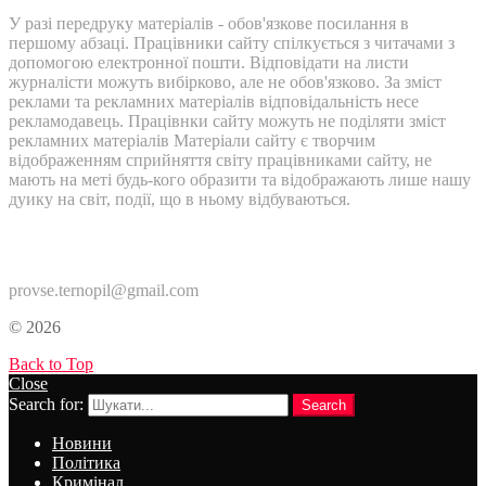
У разі передруку матеріалів - обов'язкове посилання в
першому абзаці. Працівники сайту спілкується з читачами з
допомогою електронної пошти. Відповідати на листи
журналісти можуть вибірково, але не обов'язково. За зміст
реклами та рекламних матеріалів відповідальність несе
рекламодавець. Працівнки сайту можуть не поділяти зміст
рекламних матеріалів Матеріали сайту є творчим
відображенням сприйняття світу працівниками сайту, не
мають на меті будь-кого образити та відображають лише нашу
дуику на світ, події, що в ньому відбуваються.
Контакти:
provse.ternopil@gmail.com
© 2026
Back to Top
Close
Search for:
Search
Новини
Політика
Кримінал