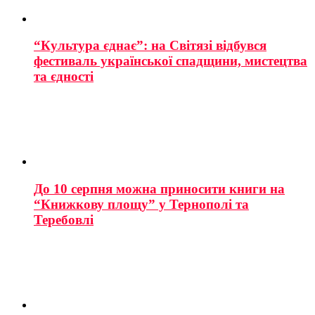
“Культура єднає”: на Світязі відбувся
фестиваль української спадщини, мистецтва
та єдності
До 10 серпня можна приносити книги на
“Книжкову площу” у Тернополі та
Теребовлі