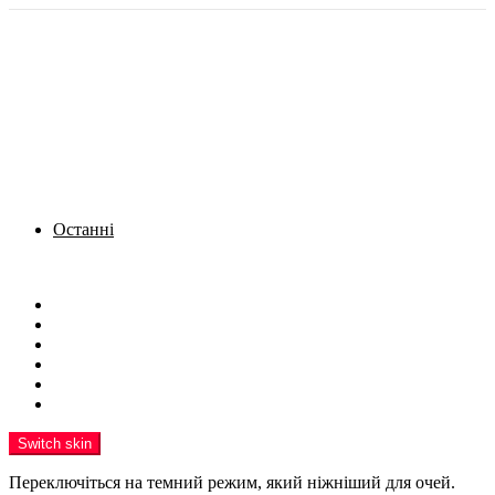
Останні
Menu
Новини
Політика
Кримінал
Фото
Надіслати новину
Реклама на сайті
Switch skin
Переключіться на темний режим, який ніжніший для очей.