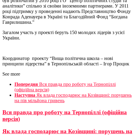
був розпочатий у 2010 році ГО “Центр політичних студій та
аналітики” спільно зі своїми іноземними партнерами. У 2011
році підтримку у проведенні надають Представництво Фонду
Конрада Аденауера в Україні та Благодійний Фонд “Богдана
Гаврилишина.”
Загалом участь у проекті беруть 150 молодих лідерів з усієї
України.
Координатор проекту “Вища політична школа – нові
принципи лідерства” в Тернопільській області – Ігор Процик
See more
Попередня
Вся правда про роботу на Тернопіллі
(офіційна версія)
Наступна
Як влада господарює на Козівщині: порушень
на пів мільйона гривень
Вся правда про роботу на Тернопіллі (офіційна
версія)
Як влада господарює на Козівщині: порушень на