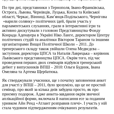
По три дні, представники з Тернополя, Івано-Франківська,
Острога, Львова, Чернівців, Луцька, Києва та Київської
області, Черкас, Вінниці, Кам’янця-Подільського, Чернігова
«варили солянку» політичних ідей, брали участь у
парламентських слуханнях, грали в інтерактивні ігри та
активно дискутували з головою Представництва Фонду
Конрада Аденауера в Україні Ніко Ланге, директором Центру
політичних студій та аналітики Віктором Тараном та іншими
організаторами Вищої Політичної Школи – 2011. До
тренерського складу також увійшли Олена Медвєдєва –
заступник директора ЦПСА та Наталія Лаврецька – керівник
Львівського представництва ЦПСА. Окрім того, під час
проведення перших двох семінарів відбувся тренерський
дебют у випускників ВПШ – 2010: Ольги Будник, Івана
Омеляна та Артема Щербатюка.
Як стверджували учасники, ще з початку заповнення анкет
для участі у ВПШ – 2011, було зрозуміло, що це не простий
семінар, про який за кілька днів забудеш просто, як про
приємну подорож. Адже анкета-завдання окрім звичної
аплікаційної форми, включала й написання есе за поданим
уривком Айн Ренд «Атлант розправив плечі». І участь у ній
стала чудовим підтвердженням очікуваних результатів.