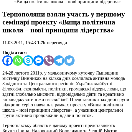
«Вища політична школа – нові принципи лідерства»
Тернополяни взяли участь у першому
семінарі проекту «Вища політична
школа – нові принципи лідерства»
11.03.2011, 15:43
1.7k
перегляди
Поділитися
24-28 лютого 2011р. у мальовничому куточку Львівщини,
містечку Винниках на кілька днів оселилась активна молодь
Західного та Центрального регіонів України: майбутні
філософи, економісти, політики, громадські лідери, люди, що
здатні глобально мислити, відповідально діяти та креативно
впроваджувати в життя свої ідеї. Представники західної групи
відкрили серію навчань в рамках проекту «Вища політична
школа – нові принципи лідерства», а учасники центральної
групи активно продовжили вдалий початок.
Тернопільську область в даному проекті представляють
Брунда Ірина, Надорожний Володимир та Черній Віктор.