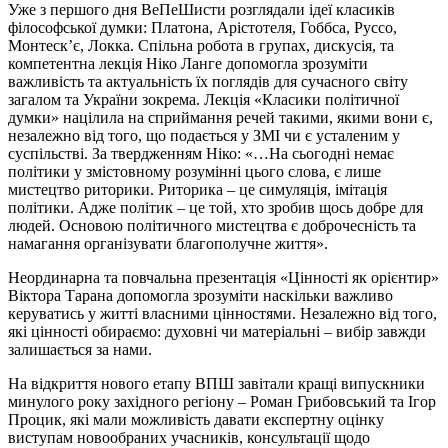
Уже з першого дня ВеПеШисти розглядали ідеї класиків
філософської думки: Платона, Арістотеля, Гоббса, Руссо,
Монтеск’є, Локка. Спільна робота в групах, дискусія, та
компетентна лекція Ніко Ланге допомогла зрозуміти
важливість та актуальність їх поглядів для сучасного світу
загалом та України зокрема. Лекція «Класики політичної
думки» націлила на сприймання речей такими, якими вони є,
незалежно від того, що подається у ЗМІ чи є усталеним у
суспільстві. За твердженням Ніко: «…На сьогодні немає
політики у змістовному розумінні цього слова, є лише
мистецтво риторики. Риторика – це симуляція, імітація
політики. Адже політик – це той, хто зробив щось добре для
людей. Основою політичного мистецтва є доброчесність та
намагання організувати благополучне життя».
Неординарна та повчальна презентація «Цінності як орієнтир»
Віктора Тарана допомогла зрозуміти наскільки важливо
керуватись у житті власними цінностями. Незалежно від того,
які цінності обираємо: духовні чи матеріальні – вибір завжди
залишається за нами.
На відкриття нового етапу ВПШ завітали кращі випускники
минулого року західного регіону – Роман Грибовський та Ігор
Процик, які мали можливість давати експертну оцінку
виступам новообраних учасників, консультації щодо