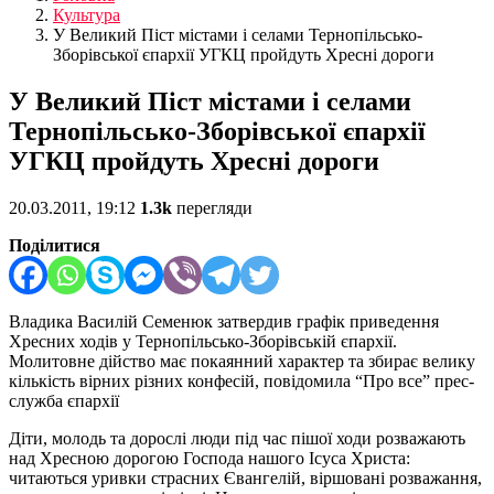
Культура
У Великий Піст містами і селами Тернопільсько-
Зборівської єпархії УГКЦ пройдуть Хресні дороги
У Великий Піст містами і селами
Тернопільсько-Зборівської єпархії
УГКЦ пройдуть Хресні дороги
20.03.2011, 19:12
1.3k
перегляди
Поділитися
Владика Василій Семенюк затвердив графік приведення
Хресних ходів у Тернопільсько-Зборівській єпархії.
Молитовне дійство має покаянний характер та збирає велику
кількість вірних різних конфесій, повідомила “Про все” прес-
служба єпархії
Діти, молодь та дорослі люди під час пішої ходи розважають
над Хресною дорогою Господа нашого Ісуса Христа:
читаються уривки страсних Євангелій, віршовані розважання,