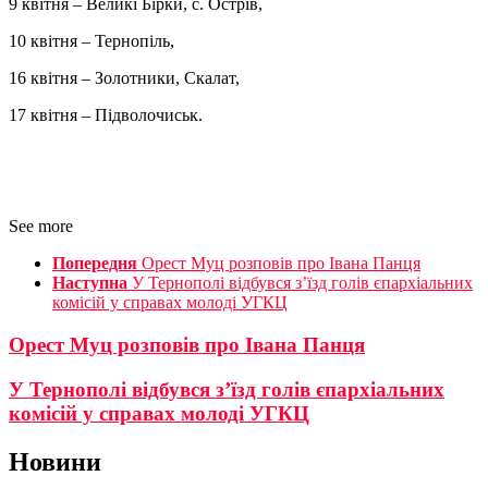
9 квітня – Великі Бірки, с. Острів,
10 квітня – Тернопіль,
16 квітня – Золотники, Скалат,
17 квітня – Підволочиськ.
See more
Попередня
Орест Муц розповів про Івана Панця
Наступна
У Тернополі відбувся з’їзд голів єпархіальних
комісій у справах молоді УГКЦ
Орест Муц розповів про Івана Панця
У Тернополі відбувся з’їзд голів єпархіальних
комісій у справах молоді УГКЦ
Новини