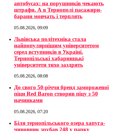
автобусах: на порушників чекають
штрафи. А в Тернополі пасажири-
барани мовчать і терплять
05.08.2026, 09:09
Львівська політехніка стала
найпопулярнішим університетом
серед вступників в Україні.
Тернопільські хабарницькі
університети тихо заздрять
05.08.2026, 08:08
До свого 50-річчя бренд замороженої
піци Red Baron створив піцу з 50
начинками
05.08.2026, 07:20
Біля тернопільського озера хапуга-
чиновник зрубав 248 у парку