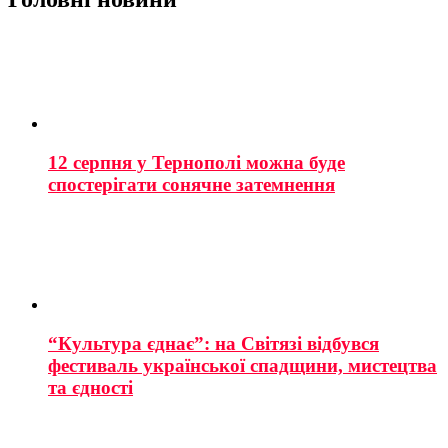
12 серпня у Тернополі можна буде
спостерігати сонячне затемнення
“Культура єднає”: на Світязі відбувся
фестиваль української спадщини, мистецтва
та єдності