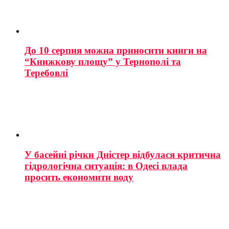
До 10 серпня можна приносити книги на
“Книжкову площу” у Тернополі та
Теребовлі
У басейні річки Дністер відбулася критична
гідрологічна ситуація: в Одесі влада
просить економити воду