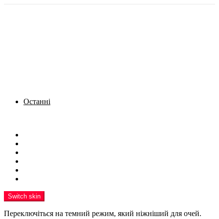
Останні
Menu
Новини
Політика
Кримінал
Фото
Надіслати новину
Реклама на сайті
Switch skin
Переключіться на темний режим, який ніжніший для очей.