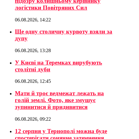
підозру колишньому керівнику
логістики Повітряних Сил
06.08.2026, 14:22
Ще одну столичну курвоту взяли за
дупу
06.08.2026, 13:28
У Києві на Теремках вирубують
столітні дуби
06.08.2026, 12:45
Мати й троє ведмежат лежать на
голій землі. Фото, яке змушує
зупинитися й придивитися
06.08.2026, 09:22
12 серпня у Тернополі можна буде
спостерігати сонячне затемнення