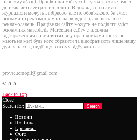
першому абзаці. Працівники сайту спілкується з читачами з
допомогою електронної пошти. Відповідати на листи
журналісти можуть вибірково, але не обов'язково. За зміст
реклами та рекламних матеріалів відповідальність несе
рекламодавець. Працівнки сайту можуть не поділяти зміст
рекламних матеріалів Матеріали сайту є творчим
відображенням сприйняття світу працівниками сайту, не
мають на меті будь-кого образити та відображають лише нашу
дуику на світ, події, що в ньому відбуваються.
Контакти:
provse.ternopil@gmail.com
© 2026
Back to Top
Close
Search for:
Search
Новини
Політика
Кримінал
Фото
Надіслати новину