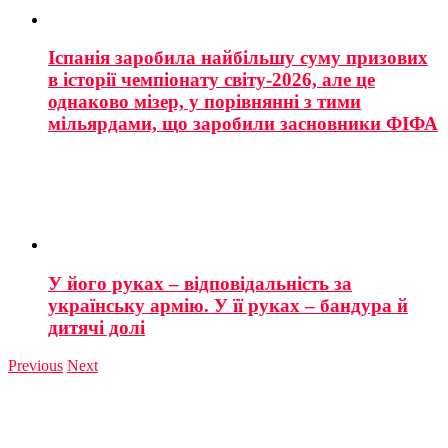
Іспанія заробила найбільшу суму призових
в історії чемпіонату світу-2026, але це
однаково мізер, у порівнянні з тими
мільярдами, що заробили засновники ФІФА
У його руках – відповідальність за
українську армію. У її руках – бандура й
дитячі долі
Previous
Next