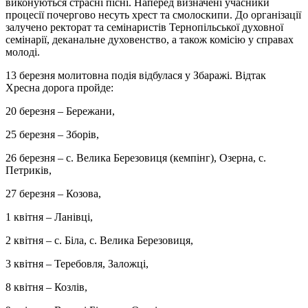
виконуються страсні пісні. Наперед визначені учасники
процесії почергово несуть хрест та смолоскипи. До організації
залучено ректорат та семінаристів Тернопільської духовної
семінарії, деканальне духовенство, а також комісію у справах
молоді.
13 березня молитовна подія відбулася у Збаражі. Відтак
Хресна дорога пройде:
20 березня – Бережани,
25 березня – Зборів,
26 березня – с. Велика Березовиця (кемпінг), Озерна, с.
Петриків,
27 березня – Козова,
1 квітня – Ланівці,
2 квітня – с. Біла, с. Велика Березовиця,
3 квітня – Теребовля, Заложці,
8 квітня – Козлів,