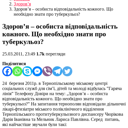
Здоров’я
Здоров’я – особиста відповідальність кожного. Що
необхідно знати про туберкульоз?
Здоров’я – особиста відповідальність
кожного. Що необхідно знати про
туберкульоз?
25.03.2011, 23:49
1.7k
перегляди
Поділитися
24 березня 2011р. в Тернопільському міському центрі
соціальних служб для сім’ї, дітей та молоді відбулась ”Гаряча
лінія” Телефону Довіри на тему: „Здоров’я – особиста
відповідальність кожного. Що необхідно знати про
туберкульоз?” На запитання тернополян відповідали дільничні
лікарі-фтизіатри міського поліклінічного відділення
Тернопільського протитуберкульозного диспансеру Чюрікова
Дарія Іванівна та Мельник Лариса Павлівна.
Серед питань,
які найчастіше звучали були такі: