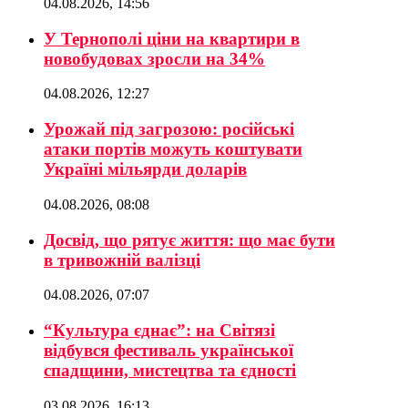
04.08.2026, 14:56
У Тернополі ціни на квартири в
новобудовах зросли на 34%
04.08.2026, 12:27
Урожай під загрозою: російські
атаки портів можуть коштувати
Україні мільярди доларів
04.08.2026, 08:08
Досвід, що рятує життя: що має бути
в тривожній валізці
04.08.2026, 07:07
“Культура єднає”: на Світязі
відбувся фестиваль української
спадщини, мистецтва та єдності
03.08.2026, 16:13