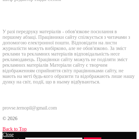
У разі передруку матеріалів - обов'язкове посилання в
першому абзаці. Працівники сайту спілкується з читачами з
допомогою електронної пошти. Відповідати на листи
журналісти можуть вибірково, але не обов'язково. За зміст
реклами та рекламних матеріалів відповідальність несе
рекламодавець. Працівнки сайту можуть не поділяти зміст
рекламних матеріалів Матеріали сайту є творчим
відображенням сприйняття світу працівниками сайту, не
мають на меті будь-кого образити та відображають лише нашу
дуику на світ, події, що в ньому відбуваються.
Контакти:
provse.ternopil@gmail.com
© 2026
Back to Top
Close