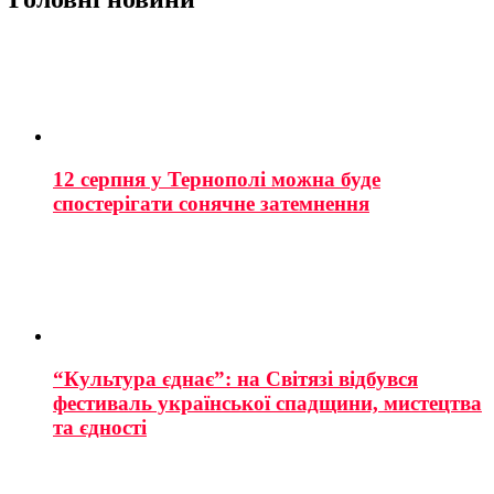
12 серпня у Тернополі можна буде
спостерігати сонячне затемнення
“Культура єднає”: на Світязі відбувся
фестиваль української спадщини, мистецтва
та єдності