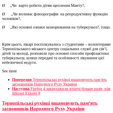
Ø „Чи варто робити дітям щеплення Манту?,
Ø „Чи впливає флюорографія на репродуктивну функцію
чоловіків?,
Ø „Які основні ознаки захворювання на туберкульоз?, тощо.
Крім цього, лікарі поспілкувались з студентами – волонтерами
Тернопільського міського центру соціальних служб для сім’ї,
дітей та молоді, розповіли про основні способи профілактики
туберкульозу, шляхи передачі та особливості лікування цієї
небезпечної недуги.
See more
Попередня
Тернопільські рухівці вшановують пам‘ять
засновників Народного Руху України
Наступна
Firefox 4 завантажили втричі більше разів, ніж
Internet Exlorer 9
Тернопільські рухівці вшановують пам‘ять
засновників Народного Руху України