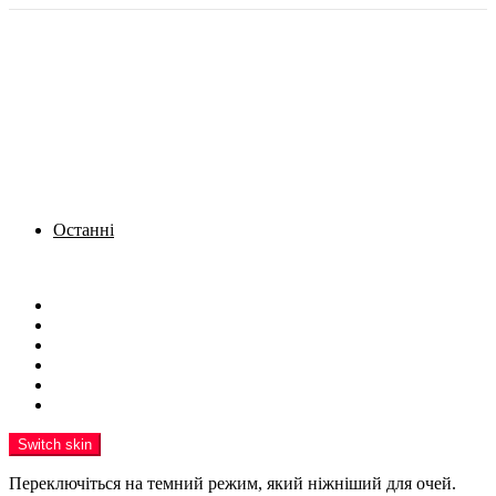
Останні
Menu
Новини
Політика
Кримінал
Фото
Надіслати новину
Реклама на сайті
Switch skin
Переключіться на темний режим, який ніжніший для очей.