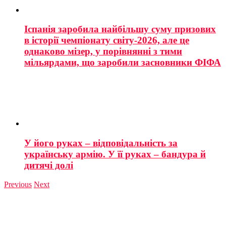
Іспанія заробила найбільшу суму призових
в історії чемпіонату світу-2026, але це
однаково мізер, у порівнянні з тими
мільярдами, що заробили засновники ФІФА
У його руках – відповідальність за
українську армію. У її руках – бандура й
дитячі долі
Previous
Next