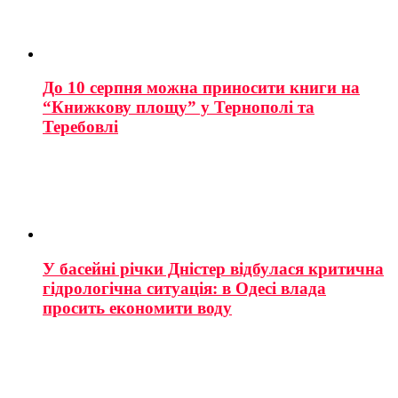
До 10 серпня можна приносити книги на
“Книжкову площу” у Тернополі та
Теребовлі
У басейні річки Дністер відбулася критична
гідрологічна ситуація: в Одесі влада
просить економити воду