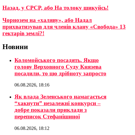
Назад, у СРСР, або На толоку шикуйсь!
Чорнозем на «халяву», або Надал
прихватизував для членів клану «Свобода» 13
гектарів землі?!
Новини
Коломойського посадять. Якщо
голову Верховного Суду Князева
посадили, то цю дрібноту запросто
06.08.2026, 18:16
Як влада Зеленського намагається
“хакнути” незалежні конкурси –
добре показали приклади з
переписок Стефанішиної
06.08.2026, 18:12