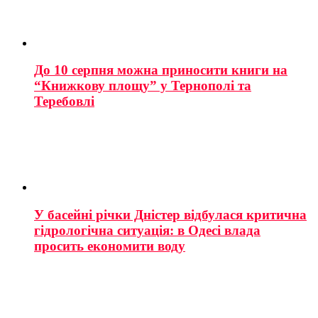
До 10 серпня можна приносити книги на
“Книжкову площу” у Тернополі та
Теребовлі
У басейні річки Дністер відбулася критична
гідрологічна ситуація: в Одесі влада
просить економити воду