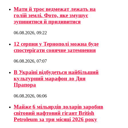
Мати й троє ведмежат лежать на
голій землі. Фото, яке змушує
зупинитися й придивитися
06.08.2026, 09:22
12 серпня у Тернополі можна буде
спостерігати сонячне затемнення
06.08.2026, 07:07
В Україні відбудеться найбільший
культурний марафон до Дня
Прапора
06.08.2026, 06:06
Майже 6 мільярдів доларів заробив
світовий нафтовий гігант British
Petroleum за три місяці 2026 року