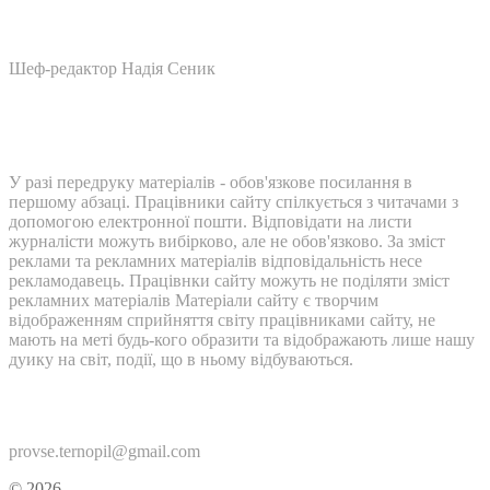
Шеф-редактор Надія Сеник
У разі передруку матеріалів - обов'язкове посилання в
першому абзаці. Працівники сайту спілкується з читачами з
допомогою електронної пошти. Відповідати на листи
журналісти можуть вибірково, але не обов'язково. За зміст
реклами та рекламних матеріалів відповідальність несе
рекламодавець. Працівнки сайту можуть не поділяти зміст
рекламних матеріалів Матеріали сайту є творчим
відображенням сприйняття світу працівниками сайту, не
мають на меті будь-кого образити та відображають лише нашу
дуику на світ, події, що в ньому відбуваються.
Контакти:
provse.ternopil@gmail.com
© 2026