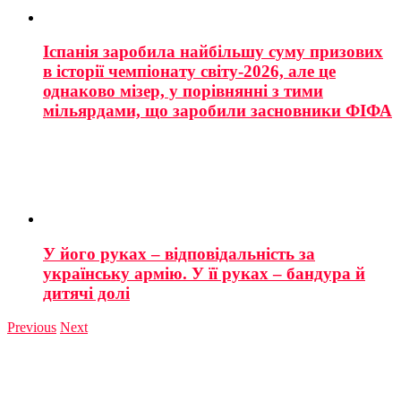
Іспанія заробила найбільшу суму призових
в історії чемпіонату світу-2026, але це
однаково мізер, у порівнянні з тими
мільярдами, що заробили засновники ФІФА
У його руках – відповідальність за
українську армію. У її руках – бандура й
дитячі долі
Previous
Next