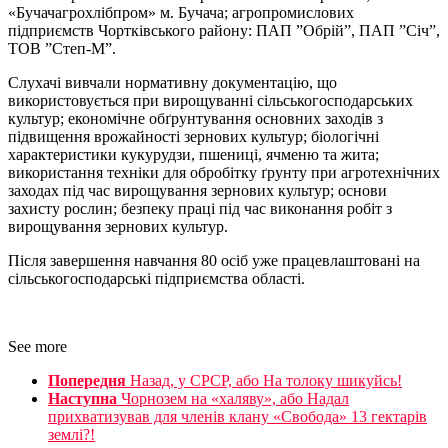
«Бучачагрохлібпром» м. Бучача; агропромислових
підприємств Чортківського району: ПАП ”Обрій”, ПАП ”Січ”,
ТОВ ”Степ-М”.
Слухачі вивчали нормативну документацію, що
використовується при вирощуванні сільськогосподарських
культур; економічне обґрунтування основних заходів з
підвищення врожайності зернових культур; біологічні
характеристики кукурудзи, пшениці, ячменю та жита;
використання техніки для обробітку ґрунту при агротехнічних
заходах під час вирощування зернових культур; основи
захисту рослин; безпеку праці під час виконання робіт з
вирощування зернових культур.
Після завершення навчання 80 осіб уже працевлаштовані на
сільськогосподарські підприємства області.
See more
Попередня
Назад, у СРСР, або На толоку шикуйсь!
Наступна
Чорнозем на «халяву», або Надал
прихватизував для членів клану «Свобода» 13 гектарів
землі?!