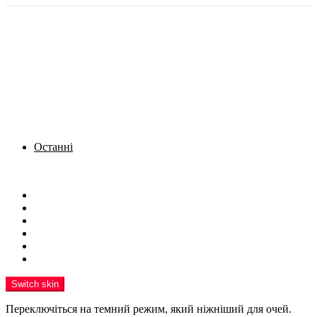
Останні
Menu
Новини
Політика
Кримінал
Фото
Надіслати новину
Реклама на сайті
Switch skin
Переключіться на темний режим, який ніжніший для очей.