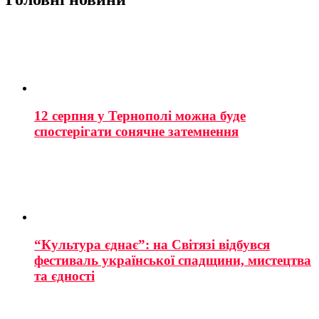
12 серпня у Тернополі можна буде
спостерігати сонячне затемнення
“Культура єднає”: на Світязі відбувся
фестиваль української спадщини, мистецтва
та єдності