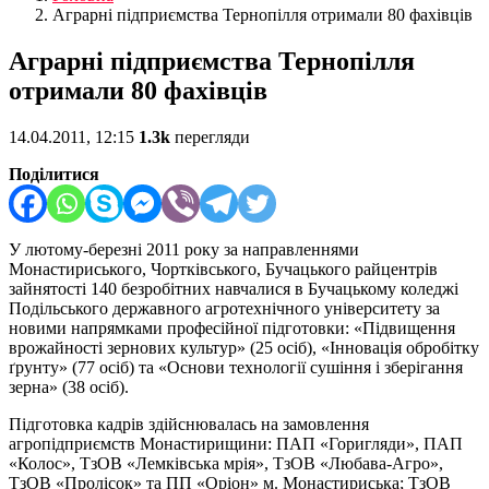
Аграрні підприємства Тернопілля отримали 80 фахівців
Аграрні підприємства Тернопілля
отримали 80 фахівців
14.04.2011, 12:15
1.3k
перегляди
Поділитися
У лютому-березні 2011 року за направленнями
Монастириського, Чортківського, Бучацького райцентрів
зайнятості 140 безробітних навчалися в Бучацькому коледжі
Подільського державного агротехнічного університету за
новими напрямками професійної підготовки: «Підвищення
врожайності зернових культур» (25 осіб), «Інновація обробітку
ґрунту» (77 осіб) та «Основи технології сушіння і зберігання
зерна» (38 осіб).
Підготовка кадрів здійснювалась на замовлення
агропідприємств Монастирищини: ПАП «Горигляди», ПАП
«Колос», ТзОВ «Лемківська мрія», ТзОВ «Любава-Агро»,
ТзОВ «Пролісок» та ПП «Оріон» м. Монастириська; ТзОВ