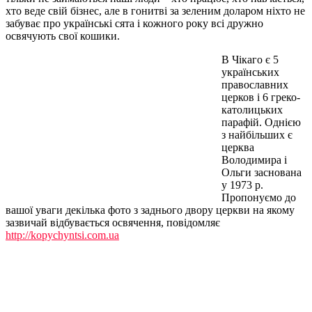
хто веде свій бізнес, але в гонитві за зеленим доларом ніхто не
забуває про українські сята і кожного року всі дружно
освячують свої кошики.
В Чікаго є 5
українських
православних
церков і 6 греко-
католицьких
парафій. Однією
з найбільших є
церква
Володимира і
Ольги заснована
у 1973 р.
Пропонуємо до
вашої уваги декілька фото з заднього двору церкви на якому
зазвичай відбувається освячення, повідомляє
http://kopychyntsi.com.ua