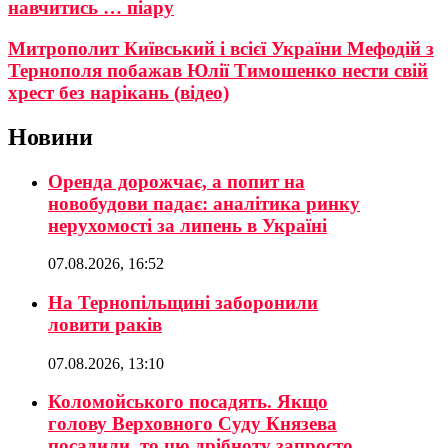
навчитись … піару
Митрополит Київський і всієї України Мефодій з
Тернополя побажав Юлії Тимошенко нести свій
хрест без нарікань (відео)
Новини
Оренда дорожчає, а попит на
новобудови падає: аналітика ринку
нерухомості за липень в Україні
07.08.2026, 16:52
На Тернопільщині заборонили
ловити раків
07.08.2026, 13:10
Коломойського посадять. Якщо
голову Верховного Суду Князева
посадили, то цю дрібноту запросто