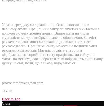
Шеф-редактор Надія Сеник
У разі передруку матеріалів - обов'язкове посилання в
першому абзаці. Працівники сайту спілкується з читачами з
допомогою електронної пошти. Відповідати на листи
журналісти можуть вибірково, але не обов'язково. За зміст
реклами та рекламних матеріалів відповідальність несе
рекламодавець. Працівнки сайту можуть не поділяти зміст
рекламних матеріалів Матеріали сайту є творчим
відображенням сприйняття світу працівниками сайту, не
мають на меті будь-кого образити та відображають лише нашу
дуику на світ, події, що в ньому відбуваються.
Контакти:
provse.ternopil@gmail.com
© 2026
Back to Top
Close