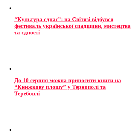
“Культура єднає”: на Світязі відбувся
фестиваль української спадщини, мистецтва
та єдності
До 10 серпня можна приносити книги на
“Книжкову площу” у Тернополі та
Теребовлі