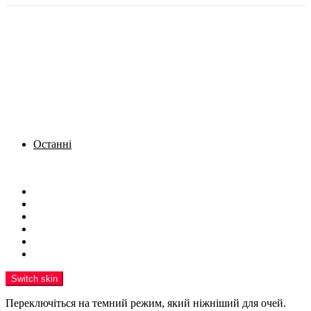
Останні
Menu
Новини
Політика
Кримінал
Фото
Надіслати новину
Реклама на сайті
Switch skin
Переключіться на темний режим, який ніжніший для очей.