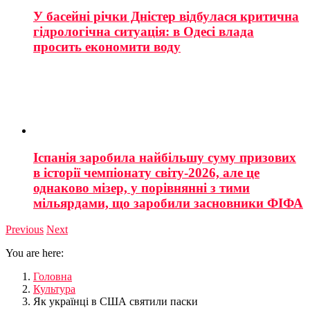
У басейні річки Дністер відбулася критична
гідрологічна ситуація: в Одесі влада
просить економити воду
Іспанія заробила найбільшу суму призових
в історії чемпіонату світу-2026, але це
однаково мізер, у порівнянні з тими
мільярдами, що заробили засновники ФІФА
Previous
Next
You are here:
Головна
Культура
Як українці в США святили паски