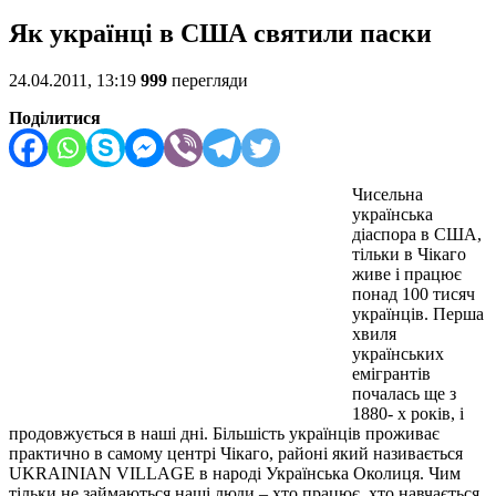
Як українці в США святили паски
24.04.2011, 13:19
999
перегляди
Поділитися
Чисельна
українська
діаспора в США,
тільки в Чікаго
живе і працює
понад 100 тисяч
українців. Перша
хвиля
українських
емігрантів
почалась ще з
1880- х років, і
продовжується в наші дні. Більшість українців проживає
практично в самому центрі Чікаго, районі який називається
UKRAINIAN VILLAGE в народі Українська Околиця.
Чим
тільки не займаються наші люди – хто працює, хто навчається,