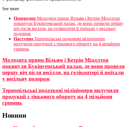
See more
Попередня
Молодята принц Вільям і Кетрін Міддлтон
покинули Букінгемський палац, де вони провели першу
ніч після весілля, на гелікоптері й поїхали у весільну
подорож
Наступна
Тернопільські податкові міліціонери
вилучили продукції з тіньового обороту на 4 мільйони
гривень
Молодята принц Вільям і Кетрін Міддлтон
покинули Букінгемський палац, де вони провели
першу ніч після весілля, на гелікоптері й поїхали
у весільну подорож
Тернопільські податкові міліціонери вилучили
продукції з тіньового обороту на 4 мільйони
гривень
Новини