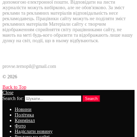
допомогою електронної пошти. Відповідати на листи
журналісти можуть вибірково, але не обов'язково. За зміст
реклами та рекламних матеріалів відповідальність несе
рекламодавець. Працівнки сайту можуть не поділяти зміст
рекламних матеріалів Матеріали сайту є творчим
відображенням сприйняття світу працівниками сайту, не
мають на меті будь-кого образити та відображають лише нашу
дуику на світ, події, що в ньому відбуваються.
Контакти:
provse.ternopil@gmail.com
© 2026
Back to Top
Close
Search for:
Search
Новини
Політика
Кримінал
Фото
Надіслати новину
Реклама на сайті