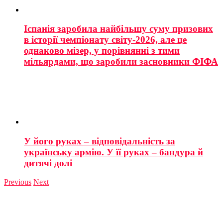
Іспанія заробила найбільшу суму призових
в історії чемпіонату світу-2026, але це
однаково мізер, у порівнянні з тими
мільярдами, що заробили засновники ФІФА
У його руках – відповідальність за
українську армію. У її руках – бандура й
дитячі долі
Previous
Next