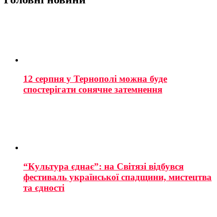
12 серпня у Тернополі можна буде
спостерігати сонячне затемнення
“Культура єднає”: на Світязі відбувся
фестиваль української спадщини, мистецтва
та єдності