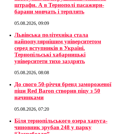
штрафи. А в Тернополі пасажири-
барани мовчать і терплять
05.08.2026, 09:09
Львівська політехніка стала
найпопулярнішим університетом
серед вступників в Україні.
Тернопільські хабарницькі
університети тихо заздрять
05.08.2026, 08:08
До свого 50-річчя бренд замороженої
піци Red Baron створив піцу з 50
начинками
05.08.2026, 07:20
Біля тернопільського озера хапуга-
чиновник зрубав 248 у парку
“Загребелля”