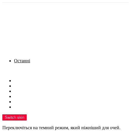
Останні
Menu
Новини
Політика
Кримінал
Фото
Надіслати новину
Реклама на сайті
Switch skin
Переключіться на темний режим, який ніжніший для очей.