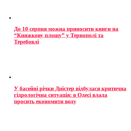
До 10 серпня можна приносити книги на
“Книжкову площу” у Тернополі та
Теребовлі
У басейні річки Дністер відбулася критична
гідрологічна ситуація: в Одесі влада
просить економити воду