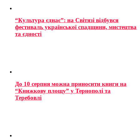
“Культура єднає”: на Світязі відбувся
фестиваль української спадщини, мистецтва
та єдності
До 10 серпня можна приносити книги на
“Книжкову площу” у Тернополі та
Теребовлі