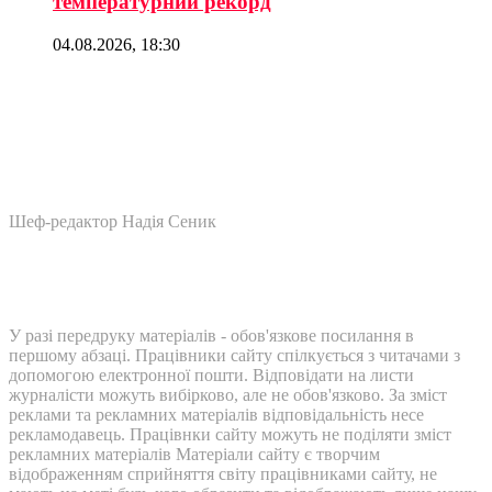
температурний рекорд
04.08.2026, 18:30
Шеф-редактор Надія Сеник
У разі передруку матеріалів - обов'язкове посилання в
першому абзаці. Працівники сайту спілкується з читачами з
допомогою електронної пошти. Відповідати на листи
журналісти можуть вибірково, але не обов'язково. За зміст
реклами та рекламних матеріалів відповідальність несе
рекламодавець. Працівнки сайту можуть не поділяти зміст
рекламних матеріалів Матеріали сайту є творчим
відображенням сприйняття світу працівниками сайту, не