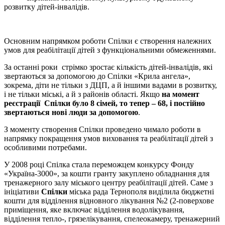
розвитку дітей-інвалідів.
Основним напрямком роботи Спілки є створення належних
умов для реабілітації дітей з функціональними обмеженнями.
За останні роки стрімко зростає кількість дітей-інвалідів, які
звертаються за допомогою до Спілки «Крила ангела»,
зокрема, діти не тільки з ДЦП, а й іншими вадами в розвитку,
і не тільки міські, а й з районів області. Якщо
на момент
реєстрації Спілки було 8 сімей, то тепер – 68, і постійно
звертаються нові люди за допомогою
.
З моменту створення Спілки проведено чимало роботи в
напрямку покращення умов виховання та реабілітації дітей з
особливими потребами.
У 2008 році Спілка стала переможцем конкурсу Фонду
«Україна-3000», за кошти гранту закуплено обладнання для
тренажерного залу міського центру реабілітації дітей. Саме з
ініціативи
Спілки
міська рада Тернополя виділила бюджетні
кошти для відділення відновного лікування №2 (2-поверхове
приміщення, яке включає відділення водолікування,
відділення тепло-, грязелікування, спелеокамеру, тренажерний