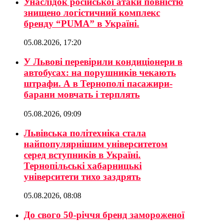
Унаслідок російської атаки повністю
знищено логістичний комплекс
бренду “PUMA” в Україні.
05.08.2026, 17:20
У Львові перевірили кондиціонери в
автобусах: на порушників чекають
штрафи. А в Тернополі пасажири-
барани мовчать і терплять
05.08.2026, 09:09
Львівська політехніка стала
найпопулярнішим університетом
серед вступників в Україні.
Тернопільські хабарницькі
університети тихо заздрять
05.08.2026, 08:08
До свого 50-річчя бренд замороженої