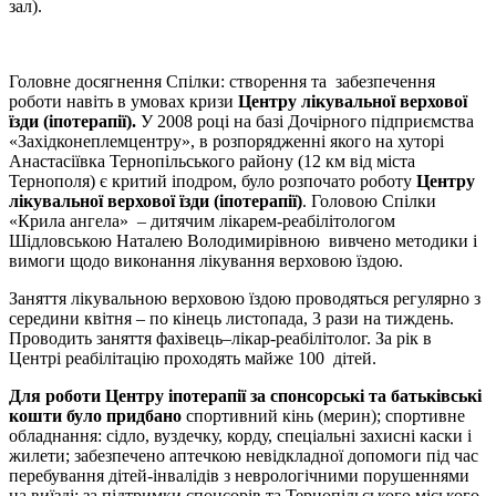
зал).
Головне досягнення Спілки: створення та забезпечення
роботи навіть в умовах кризи
Центру лікувальної верхової
їзди (іпотерапії).
У 2008 році на базі Дочірного підприємства
«Західконеплемцентру», в розпорядженні якого на хуторі
Анастасіївка Тернопільського району (12 км від міста
Тернополя) є критий іподром, було розпочато роботу
Центру
лікувальної верхової їзди (іпотерапії)
. Головою Спілки
«Крила ангела» – дитячим лікарем-реабілітологом
Шідловською Наталею Володимирівною вивчено методики і
вимоги щодо виконання лікування верховою їздою.
Заняття лікувальною верховою їздою проводяться регулярно з
середини квітня – по кінець листопада, 3 рази на тиждень.
Проводить заняття фахівець–лікар-реабілітолог. За рік в
Центрі реабілітацію проходять майже 100 дітей.
Для роботи Центру іпотерапії за спонсорські та батьківські
кошти було придбано
спортивний кінь (мерин); спортивне
обладнання: сідло, вуздечку, корду, спеціальні захисні каски і
жилети; забезпечено аптечкою невідкладної допомоги під час
перебування дітей-інвалідів з неврологічними порушеннями
на виїзді; за підтримки спонсорів та Тернопільського міського