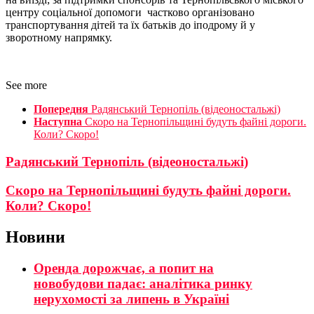
центру соціальної допомоги частково організовано
транспортування дітей та їх батьків до іподрому й у
зворотному напрямку.
See more
Попередня
Радянський Тернопіль (відеоностальжі)
Наступна
Скоро на Тернопільщині будуть файні дороги.
Коли? Скоро!
Радянський Тернопіль (відеоностальжі)
Скоро на Тернопільщині будуть файні дороги.
Коли? Скоро!
Новини
Оренда дорожчає, а попит на
новобудови падає: аналітика ринку
нерухомості за липень в Україні