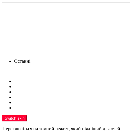
Останні
Menu
Новини
Політика
Кримінал
Фото
Надіслати новину
Реклама на сайті
Switch skin
Переключіться на темний режим, який ніжніший для очей.