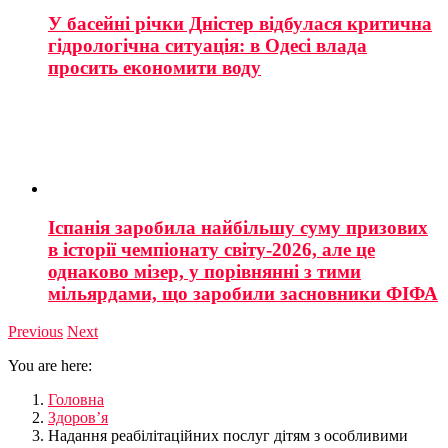
У басейні річки Дністер відбулася критична
гідрологічна ситуація: в Одесі влада
просить економити воду
Іспанія заробила найбільшу суму призових
в історії чемпіонату світу-2026, але це
однаково мізер, у порівнянні з тими
мільярдами, що заробили засновники ФІФА
Previous
Next
You are here:
Головна
Здоров’я
Надання реабілітаційних послуг дітям з особливими