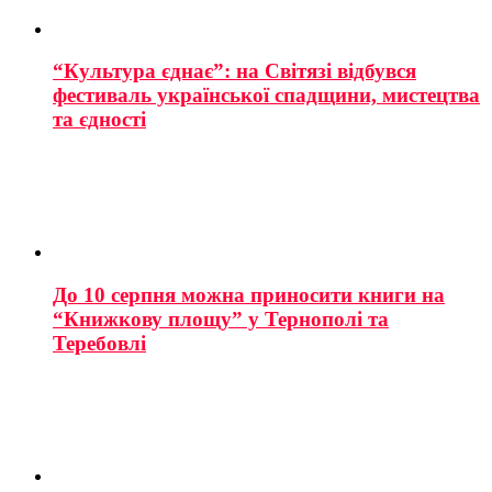
“Культура єднає”: на Світязі відбувся
фестиваль української спадщини, мистецтва
та єдності
До 10 серпня можна приносити книги на
“Книжкову площу” у Тернополі та
Теребовлі