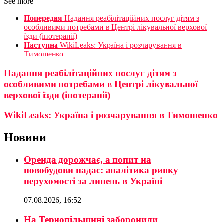
See more
Попередня
Надання реабілітаційних послуг дітям з
особливими потребами в Центрі лікувальної верхової
їзди (іпотерапії)
Наступна
WikiLeaks: Україна і розчарування в
Тимошенко
Надання реабілітаційних послуг дітям з
особливими потребами в Центрі лікувальної
верхової їзди (іпотерапії)
WikiLeaks: Україна і розчарування в Тимошенко
Новини
Оренда дорожчає, а попит на
новобудови падає: аналітика ринку
нерухомості за липень в Україні
07.08.2026, 16:52
На Тернопільщині заборонили