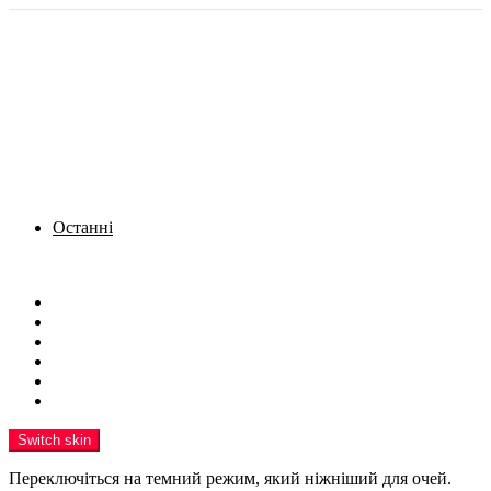
Останні
Menu
Новини
Політика
Кримінал
Фото
Надіслати новину
Реклама на сайті
Switch skin
Переключіться на темний режим, який ніжніший для очей.