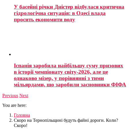
У басейні річки Дністер відбулася критична
гідрологічна ситуація: в Одесі влада
просить економити воду
Іспанія заробила найбільшу суму призових
в історії чемпіонату світу-2026, але це
однаково мізер, у порівнянні з тими
мільярдами, що заробили засновники ФІФА
Previous
Next
You are here:
Головна
Скоро на Тернопільщині будуть файні дороги. Коли?
Скоро!