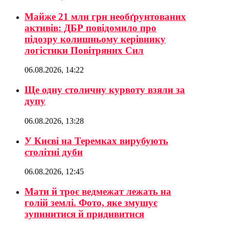
Майже 21 млн грн необґрунтованих
активів: ДБР повідомило про
підозру колишньому керівнику
логістики Повітряних Сил
06.08.2026, 14:22
Ще одну столичну курвоту взяли за
дупу
06.08.2026, 13:28
У Києві на Теремках вирубують
столітні дуби
06.08.2026, 12:45
Мати й троє ведмежат лежать на
голій землі. Фото, яке змушує
зупинитися й придивитися