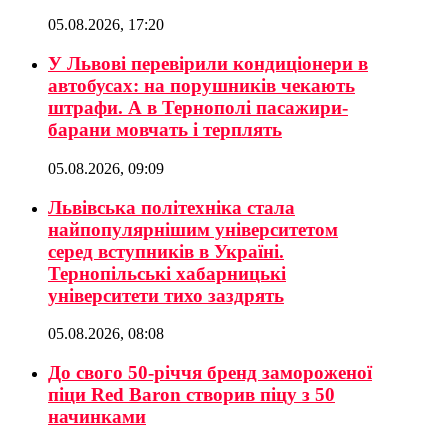
05.08.2026, 17:20
У Львові перевірили кондиціонери в
автобусах: на порушників чекають
штрафи. А в Тернополі пасажири-
барани мовчать і терплять
05.08.2026, 09:09
Львівська політехніка стала
найпопулярнішим університетом
серед вступників в Україні.
Тернопільські хабарницькі
університети тихо заздрять
05.08.2026, 08:08
До свого 50-річчя бренд замороженої
піци Red Baron створив піцу з 50
начинками