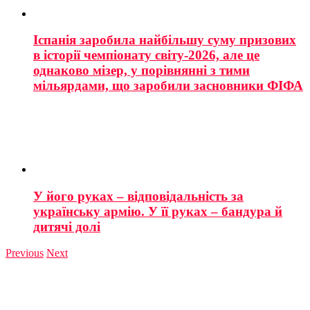
Іспанія заробила найбільшу суму призових
в історії чемпіонату світу-2026, але це
однаково мізер, у порівнянні з тими
мільярдами, що заробили засновники ФІФА
У його руках – відповідальність за
українську армію. У її руках – бандура й
дитячі долі
Previous
Next