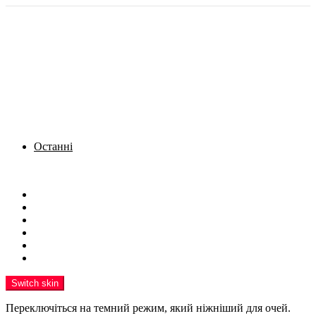
Останні
Menu
Новини
Політика
Кримінал
Фото
Надіслати новину
Реклама на сайті
Switch skin
Переключіться на темний режим, який ніжніший для очей.