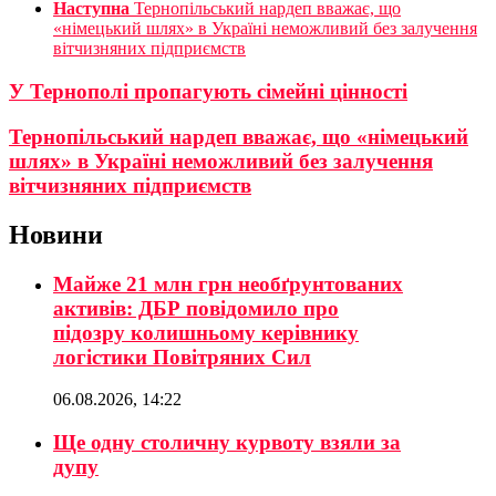
Наступна
Тернопільський нардеп вважає, що
«німецький шлях» в Україні неможливий без залучення
вітчизняних підприємств
У Тернополі пропагують сімейні цінності
Тернопільський нардеп вважає, що «німецький
шлях» в Україні неможливий без залучення
вітчизняних підприємств
Новини
Майже 21 млн грн необґрунтованих
активів: ДБР повідомило про
підозру колишньому керівнику
логістики Повітряних Сил
06.08.2026, 14:22
Ще одну столичну курвоту взяли за
дупу