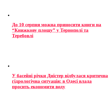
До 10 серпня можна приносити книги на
“Книжкову площу” у Тернополі та
Теребовлі
У басейні річки Дністер відбулася критична
гідрологічна ситуація: в Одесі влада
просить економити воду