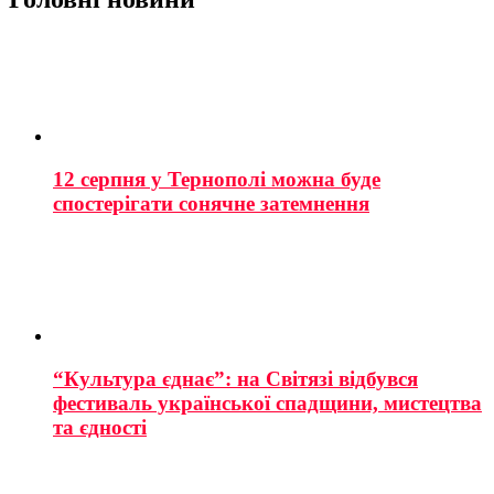
12 серпня у Тернополі можна буде
спостерігати сонячне затемнення
“Культура єднає”: на Світязі відбувся
фестиваль української спадщини, мистецтва
та єдності