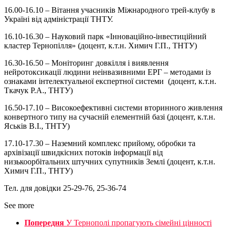
16.00-16.10 – Вітання учасників Міжнародного трей-клубу в
Україні від адміністрації ТНТУ.
16.10-16.30 – Науковий парк «Інноваційно-інвестиційний
кластер Тернопілля» (доцент, к.т.н. Химич Г.П., ТНТУ)
16.30-16.50 – Моніторинг довкілля і виявлення
нейротоксикації людини неінвазивними ЕРГ – методами із
ознаками інтелектуальної експертної системи (доцент, к.т.н.
Ткачук Р.А., ТНТУ)
16.50-17.10 – Високоефективні системи вторинного живлення
конвертного типу на сучасній елементній базі (доцент, к.т.н.
Яськів В.І., ТНТУ)
17.10-17.30 – Наземний комплекс прийому, обробки та
архівізації швидкісних потоків інформації від
низькоорбітальних штучних супутників Землі (доцент, к.т.н.
Химич Г.П., ТНТУ)
Тел. для довідки 25-29-76, 25-36-74
See more
Попередня
У Тернополі пропагують сімейні цінності