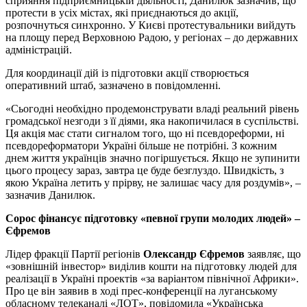
сприяння підприємницькій діяльності, Данилюк зазначив, що
протести в усіх містах, які приєднаються до акції,
розпочнуться синхронно. У Києві протестувальники вийдуть
на площу перед Верховною Радою, у регіонах – до державних
адміністрацій.
Для координації дій із підготовки акції створюється
оперативний штаб, зазначено в повідомленні.
«Сьогодні необхідно продемонструвати владі реальний рівень
громадської незгоди з її діями, яка накопичилася в суспільстві.
Ця акція має стати сигналом того, що ні псевдореформи, ні
псевдореформатори Україні більше не потрібні. З кожним
днем життя українців значно погіршується. Якщо не зупинити
цього процесу зараз, завтра це буде безглуздо. Швидкість, з
якою Україна летить у прірву, не залишає часу для роздумів», –
зазначив Данилюк.
Сорос фінансує підготовку «певної групи молодих людей» –
Єфремов
Лідер фракції Партії регіонів
Олександр Єфремов
заявляє, що
«зовнішній інвестор» виділив кошти на підготовку людей для
реалізації в Україні проектів «за варіантом північної Африки».
Про це він заявив в ході прес-конференції на луганському
обласному телеканалі «ЛОТ», повідомила «Українська