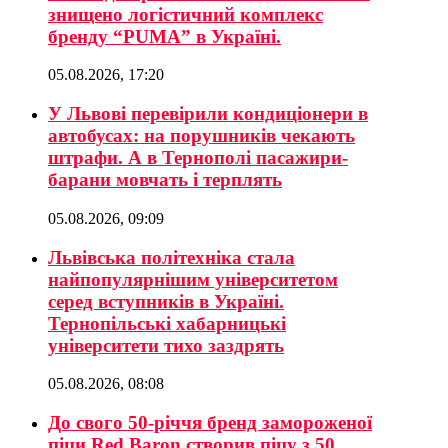
знищено логістичний комплекс
бренду “PUMA” в Україні.
05.08.2026, 17:20
У Львові перевірили кондиціонери в
автобусах: на порушників чекають
штрафи. А в Тернополі пасажири-
барани мовчать і терплять
05.08.2026, 09:09
Львівська політехніка стала
найпопулярнішим університетом
серед вступників в Україні.
Тернопільські хабарницькі
університети тихо заздрять
05.08.2026, 08:08
До свого 50-річчя бренд замороженої
піци Red Baron створив піцу з 50