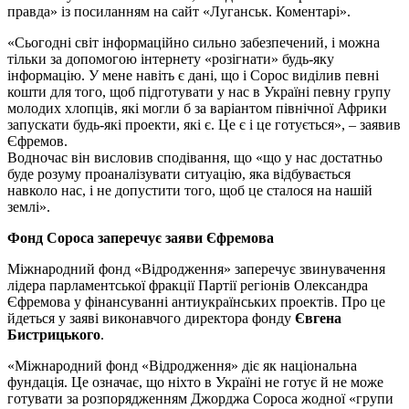
правда» із посиланням на сайт «Луганськ. Коментарі».
«Сьогодні світ інформаційно сильно забезпечений, і можна
тільки за допомогою інтернету «розігнати» будь-яку
інформацію. У мене навіть є дані, що і Сорос виділив певні
кошти для того, щоб підготувати у нас в Україні певну групу
молодих хлопців, які могли б за варіантом північної Африки
запускати будь-які проекти, які є. Це є і це готується», – заявив
Єфремов.
Водночас він висловив сподівання, що «що у нас достатньо
буде розуму проаналізувати ситуацію, яка відбувається
навколо нас, і не допустити того, щоб це сталося на нашій
землі».
Фонд Сороса заперечує заяви Єфремова
Міжнародний фонд «Відродження» заперечує звинувачення
лідера парламентської фракції Партії регіонів Олександра
Єфремова у фінансуванні антиукраїнських проектів. Про це
йдеться у заяві виконавчого директора фонду
Євгена
Бистрицького
.
«Міжнародний фонд «Відродження» діє як національна
фундація. Це означає, що ніхто в Україні не готує й не може
готувати за розпорядженням Джорджа Сороса жодної «групи