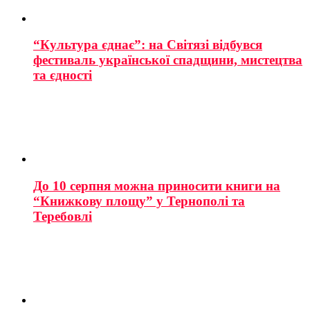
“Культура єднає”: на Світязі відбувся
фестиваль української спадщини, мистецтва
та єдності
До 10 серпня можна приносити книги на
“Книжкову площу” у Тернополі та
Теребовлі