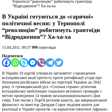
Тернополі “революцію” робитимуть грантоїди
“Відродження”? Ха-ха-ха
В Україні готуються до «гарячої»
політичної весни: у Тернополі
“революцію” робитимуть грантоїди
“Відродження”? Ха-ха-ха
15.04.2011, 09:37
999
перегляди
Поділитися
В Україні 10 партій утворили оргкомітет з проведення
всеукраїнської акції протесту проти ратифікації угоди про
базування російських військ на території України до 2042
року. А громадянський рух «Спільна справа» розпочав
всеукраїнську мобілізацію соціально активних громадян з
метою проведення 14 травня загальнонаціонального Дня
гніву.
Тим часом у Партії регіонів кажуть, що американський
фінансист та інвестор Джордж Сорос виділив кошти для
реалізації в Україні проектів «за варіантом північної Африки».