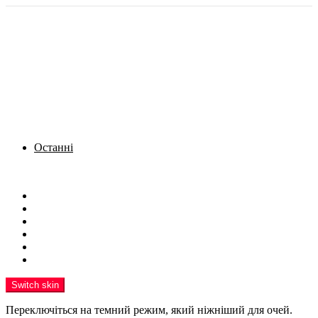
Останні
Menu
Новини
Політика
Кримінал
Фото
Надіслати новину
Реклама на сайті
Switch skin
Переключіться на темний режим, який ніжніший для очей.