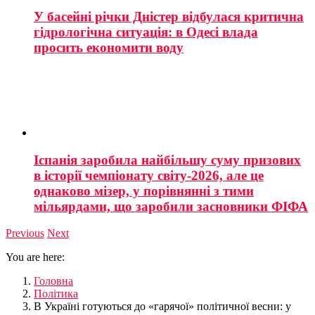
У басейні річки Дністер відбулася критична
гідрологічна ситуація: в Одесі влада
просить економити воду
Іспанія заробила найбільшу суму призових
в історії чемпіонату світу-2026, але це
однаково мізер, у порівнянні з тими
мільярдами, що заробили засновники ФІФА
Previous
Next
You are here:
Головна
Політика
В Україні готуються до «гарячої» політичної весни: у