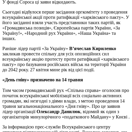
У фонді Сороса ці заяви відкидають.
Сьогодні відбулося перше засідання оргкомітету з проведення
всеукраїнської акції проти ратифікації «харківського пакту». У
його засіданні взяли участь представники таких партій, як
«Громадянська позиція», Європейська партія України, «За
Україну!», «Народний рух України», «Наша Україна» та
інших.
Раніше лідер партії «За Україну»
В’ячеслав Кириленко
закликав провести спільну для усіх опозиційних сил
всеукраїнську акцію протесту проти ратифікації «харківського
пакту» про базування російських військ на території України
до 2042 року. 27 квітня мине рік від цієї події.
«День гніву» призначено на 14 травня
Тим часом громадянський рух «Спільна справа» оголосив про
початок всеукраїнської мобілізації всіх соціально активних
громадян, які незгодні з діями влади, з метою проведення 14
травня загальнонаціонального «Дня гніву». Про це заявив
лідер організації
Олександр Данилюк
, відомий як один з
організаторів минулорічного «податкового Майдану» у Києві .
За інформацією прес-служби Всеукраїнського центру