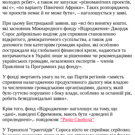
молодих рєбят», а також не запускає «різноманітних проектів,
які є», «по варіанту Північної Африки». Таких розпоряджень
чи проектів немає й не може бути», – наголошується у заяві.
При цьому Бистрицький заявив, що «всі без винятку кошти,
які засновник Міжнародного фонду «Відродження» Джордж
Сорос добровільно виділяє для сприяння становленню
відкритого, демократичного суспільства, а також для
допомоги тим категоріям громадян країни, які особливо
постраждали від глобальної фінансової кризи, надаються та
витрачаються в Україні лише за рішеннями чи рекомендаціями
українських громадян, незалежних експертів – членів
Правління та Програмних рад фонду».
У фонді звертають увагу на те, що Партія регіонів «замість
сприяння налагодженню продуктивного діалогу між владою
та численними громадськими організаціями, діалогу, який
було суттєво порушено з боку влади, особливо за останній рік,
робить безвідповідальні заяви».
Крім того, фонд «Відродження» наголошує на тому, що
«дані», наведені Єфремовим, мають бути «доведені й
оприлюднені»,- повідомляє
“Радіо Свобода”
У Тернополі “грантоїдів” Сороса ніхто не сприймає серйозно.