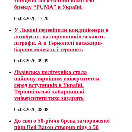
знищено логістичний комплекс
бренду “PUMA” в Україні.
05.08.2026, 17:20
У Львові перевірили кондиціонери в
автобусах: на порушників чекають
штрафи. А в Тернополі пасажири-
барани мовчать і терплять
05.08.2026, 09:09
Львівська політехніка стала
найпопулярнішим університетом
серед вступників в Україні.
Тернопільські хабарницькі
університети тихо заздрять
05.08.2026, 08:08
До свого 50-річчя бренд замороженої
піци Red Baron створив піцу з 50