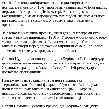
сторін. І от коли вибирається якась одна сторона, то на наш
погляд, це є невірно. Тому програма називається «Пісні наших
перемог». А 8 травня – День матері. Всі захищають
Батьківщину, а мами народжують тих людей, які потім стають
на захист цієї Батьківщини. У цьому є таке поєднання,
органічність».
За словами учасників проекту, пісні для цієї програми були
готові у них ще наприкінці 1980-х. Упродовж останнього року
музиканти лише оформили їх на сучасний лад. Уперше
виконати твори перед слухачами вирішили саме в Тернополі,
а вже потім повезуть програму в інші області.
Славко Нудик, учасник грайбанди «Курінь»: «Цей репертуар
дуже далеко не повезеш, якщо чесно. Це є практично Західна
Україна, котра ще пам’ятає своїх героїв. Цей репертуар є
достатньо специфічний».
Незважаючи на традиційні травневі вихідні, зал
Тернопільської обласної філармонії був повний. Послухати
пісні у спільному виконанні «піккардійців» і «Куреня»
прийшли люди різного віку. Задоволеними аудиторією та її
теплим прийомом залишилися і самі виконавці.
Сергій Самолюк, учасник грайбанди «Курінь»: «Ми дуже