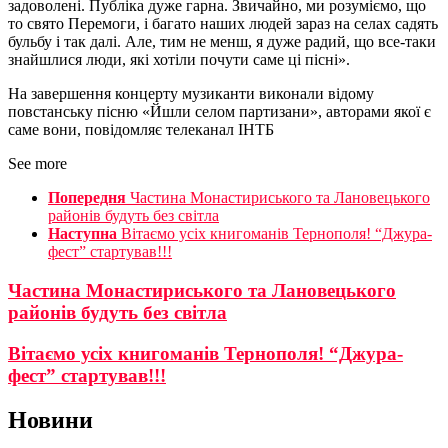
задоволені. Публіка дуже гарна. Звичайно, ми розуміємо, що
то свято Перемоги, і багато наших людей зараз на селах садять
бульбу і так далі. Але, тим не менш, я дуже радий, що все-таки
знайшлися люди, які хотіли почути саме ці пісні».
На завершення концерту музиканти виконали відому
повстанську пісню «Йшли селом партизани», авторами якої є
саме вони, повідомляє телеканал ІНТБ
See more
Попередня
Частина Монастириського та Лановецького
районів будуть без світла
Наступна
Вітаємо усіх книгоманів Тернополя! “Джура-
фест” стартував!!!
Частина Монастириського та Лановецького
районів будуть без світла
Вітаємо усіх книгоманів Тернополя! “Джура-
фест” стартував!!!
Новини