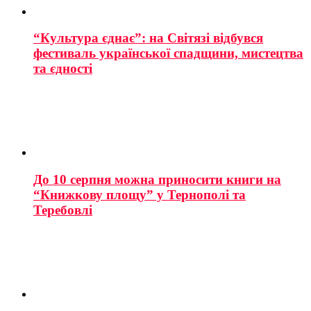
“Культура єднає”: на Світязі відбувся
фестиваль української спадщини, мистецтва
та єдності
До 10 серпня можна приносити книги на
“Книжкову площу” у Тернополі та
Теребовлі