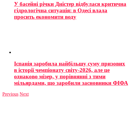
У басейні річки Дністер відбулася критична
гідрологічна ситуація: в Одесі влада
просить економити воду
Іспанія заробила найбільшу суму призових
в історії чемпіонату світу-2026, але це
однаково мізер, у порівнянні з тими
мільярдами, що заробили засновники ФІФА
Previous
Next