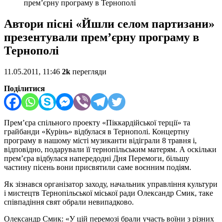
прем’єрну програму в Тернополі
Автори пісні «Йшли селом партизани»
презентували прем’єрну програму в
Тернополі
11.05.2011, 11:46
2k
перегляди
Поділитися
Прем’єра спільного проекту «Піккардійської терції» та
грайбанди «Курінь» відбулася в Тернополі. Концертну
програму в нашому місті музиканти відіграли 8 травня і,
відповідно, подарували її тернопільським матерям. А оскільки
прем’єра відбулася напередодні Дня Перемоги, більшу
частину пісень вони присвятили саме воєнним подіям.
Як зізнався організатор заходу, начальник управління культури
і мистецтв Тернопільської міської ради Олександр Смик, таке
співпадіння свят обрали невипадково.
Олександр Смик: «У цій перемозі брали участь воїни з різних