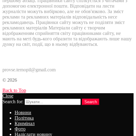
першому абзаці. Працівники сайту спілкується з читачами з
допомогою електронної пошти. Відповідати на листи
журналісти можуть вибірково, але не обов'язково. За зміст
реклами та рекламних матеріалів відповідальність несе
рекламодавець. Працівнки сайту можуть не поділяти зміст
рекламних матеріалів Матеріали сайту є творчим
відображенням сприйняття світу працівниками сайту, не
мають на меті будь-кого образити та відображають лише нашу
дуику на світ, події, що в ньому відбуваються.
Контакти:
provse.ternopil@gmail.com
© 2026
Back to Top
Close
Search for:
Search
Новини
Політика
Кримінал
Фото
Надіслати новину