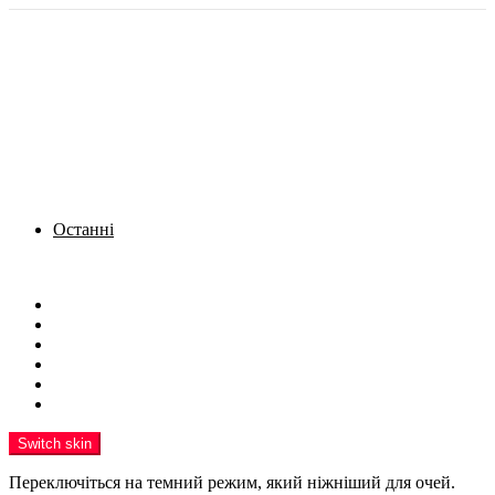
Останні
Menu
Новини
Політика
Кримінал
Фото
Надіслати новину
Реклама на сайті
Switch skin
Переключіться на темний режим, який ніжніший для очей.