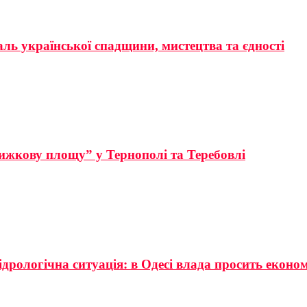
аль української спадщини, мистецтва та єдності
ижкову площу” у Тернополі та Теребовлі
ідрологічна ситуація: в Одесі влада просить еконо