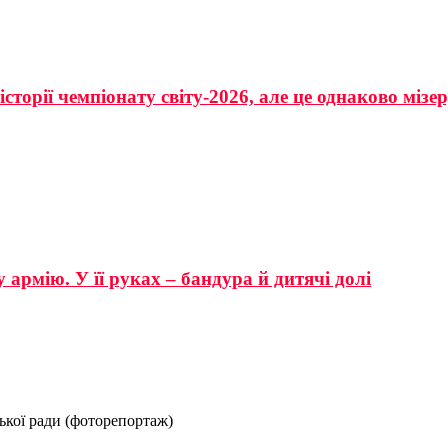
сторії чемпіонату світу-2026, але це однаково мізе
 армію. У її руках – бандура й дитячі долі
ької ради (фоторепортаж)