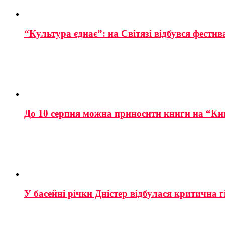
“Культура єднає”: на Світязі відбувся фестив
До 10 серпня можна приносити книги на “Кн
У басейні річки Дністер відбулася критична г