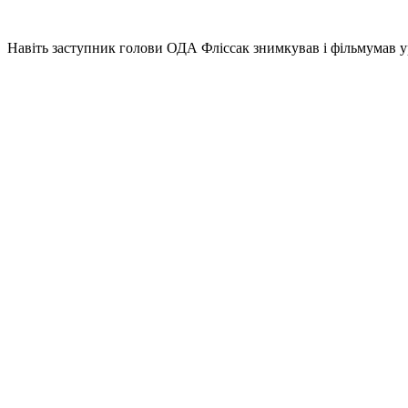
Навіть заступник голови ОДА Фліссак знимкував і фільмумав ур