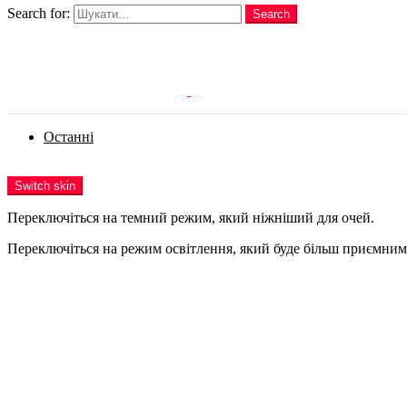
Search for:
Search
Login
Останні
Menu
Switch skin
Переключіться на темний режим, який ніжніший для очей.
Переключіться на режим освітлення, який буде більш приємним 
Login