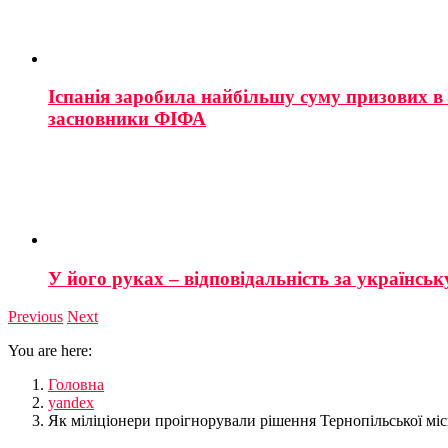
Іспанія заробила найбільшу суму призових в і
засновники ФІФА
У його руках – відповідальність за українську
Previous
Next
You are here:
Головна
yandex
Як міліціонери проігнорували рішення Тернопільської міс