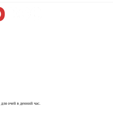
для очей в денний час.