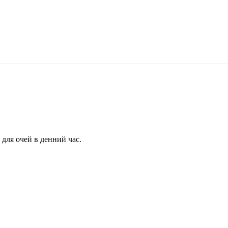
для очей в денний час.