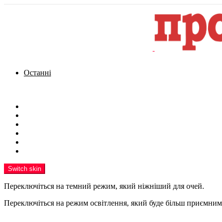
Останні
Menu
Новини
Політика
Кримінал
Фото
Надіслати новину
Реклама на сайті
Switch skin
Переключіться на темний режим, який ніжніший для очей.
Переключіться на режим освітлення, який буде більш приємним 
шукати