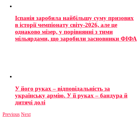
Іспанія заробила найбільшу суму призових
в історії чемпіонату світу-2026, але це
однаково мізер, у порівнянні з тими
мільярдами, що заробили засновники ФІФА
У його руках – відповідальність за
українську армію. У її руках – бандура й
дитячі долі
Previous
Next