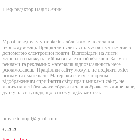
Шеф-редактор Надія Сеник
У разі передруку матеріалів - обов'язкове посилання в
першому абзаці. Працівники сайту спілкується з читачами з
допомогою електронної пошти. Відповідати на листи
журналісти можуть вибірково, але не обов'язково. За зміст
реклами та рекламних матеріалів відповідальність несе
рекламодавець. Працівнки сайту можуть не поділяти зміст
рекламних матеріалів Матеріали сайту є творчим
відображенням сприйняття світу працівниками сайту, не
мають на меті будь-кого образити та відображають лише нашу
дуику на світ, події, що в ньому відбуваються.
Контакти:
provse.ternopil@gmail.com
© 2026
Back to Top