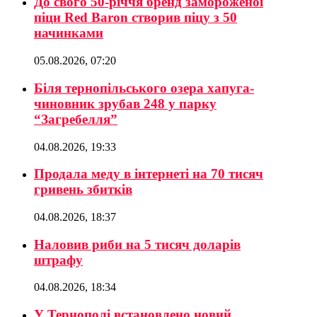
До свого 50-річчя бренд замороженої
піци Red Baron створив піцу з 50
начинками
05.08.2026, 07:20
Біля тернопільського озера хапуга-
чиновник зрубав 248 у парку
“Загребелля”
04.08.2026, 19:33
Продала меду в інтернеті на 70 тисяч
гривень збитків
04.08.2026, 18:37
Наловив риби на 5 тисяч доларів
штрафу
04.08.2026, 18:34
У Тернополі встановлено новий