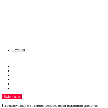
Останні
Menu
Новини
Політика
Кримінал
Фото
Надіслати новину
Реклама на сайті
Switch skin
Переключіться на темний режим, який ніжніший для очей.