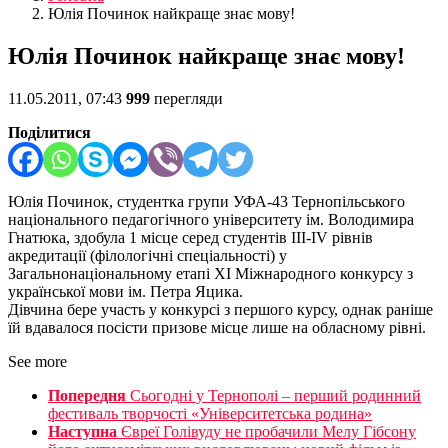
Юлія Починок найкраще знає мову!
Юлія Починок найкраще знає мову!
11.05.2011, 07:43
999
перегляди
Поділитися
Юлія Починок, студентка групи УФА-43 Тернопільського
національного педагогічного університету ім. Володимира
Гнатюка, здобула 1 місце серед студентів ІІІ-IV рівнів
акредитації (філологічні спеціальності) у
Загальнонаціональному етапі ХІ Міжнародного конкурсу з
української мови ім. Петра Яцика.
Дівчина бере участь у конкурсі з першого курсу, однак раніше
їй вдавалося посісти призове місце лише на обласному рівні.
See more
Попередня
Сьогодні у Тернополі – перший родинний
фестиваль творчості «Університетська родина»
Наступна
Євреї Голівуду не пробачили Мелу Гібсону