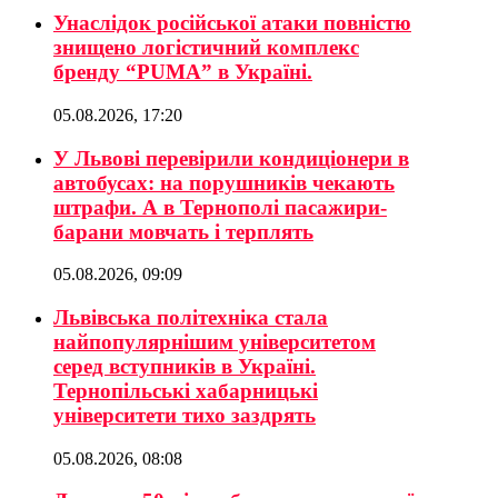
Унаслідок російської атаки повністю
знищено логістичний комплекс
бренду “PUMA” в Україні.
05.08.2026, 17:20
У Львові перевірили кондиціонери в
автобусах: на порушників чекають
штрафи. А в Тернополі пасажири-
барани мовчать і терплять
05.08.2026, 09:09
Львівська політехніка стала
найпопулярнішим університетом
серед вступників в Україні.
Тернопільські хабарницькі
університети тихо заздрять
05.08.2026, 08:08