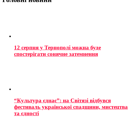
12 серпня у Тернополі можна буде
спостерігати сонячне затемнення
“Культура єднає”: на Світязі відбувся
фестиваль української спадщини, мистецтва
та єдності