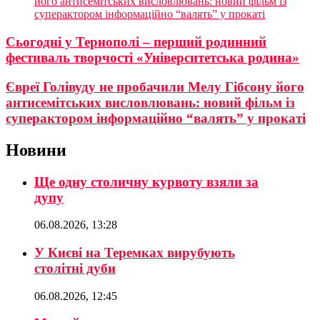
його антисемітських висловлювань: новий фільм із
суперактором інформаційно “валять” у прокаті
Сьогодні у Тернополі – перший родинний
фестиваль творчості «Університетська родина»
Євреї Голівуду не пробачили Мелу Гібсону його
антисемітських висловлювань: новий фільм із
суперактором інформаційно “валять” у прокаті
Новини
Ще одну столичну курвоту взяли за
дупу
06.08.2026, 13:28
У Києві на Теремках вирубують
столітні дуби
06.08.2026, 12:45