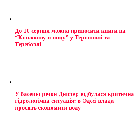
До 10 серпня можна приносити книги на
“Книжкову площу” у Тернополі та
Теребовлі
У басейні річки Дністер відбулася критична
гідрологічна ситуація: в Одесі влада
просить економити воду