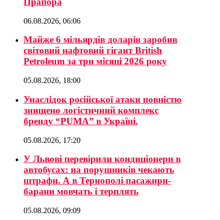
Прапора
06.08.2026, 06:06
Майже 6 мільярдів доларів заробив
світовий нафтовий гігант British
Petroleum за три місяці 2026 року
05.08.2026, 18:00
Унаслідок російської атаки повністю
знищено логістичний комплекс
бренду “PUMA” в Україні.
05.08.2026, 17:20
У Львові перевірили кондиціонери в
автобусах: на порушників чекають
штрафи. А в Тернополі пасажири-
барани мовчать і терплять
05.08.2026, 09:09