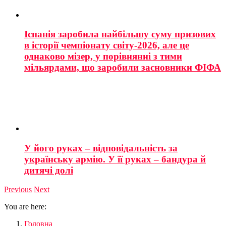
Іспанія заробила найбільшу суму призових
в історії чемпіонату світу-2026, але це
однаково мізер, у порівнянні з тими
мільярдами, що заробили засновники ФІФА
У його руках – відповідальність за
українську армію. У її руках – бандура й
дитячі долі
Previous
Next
You are here:
Головна