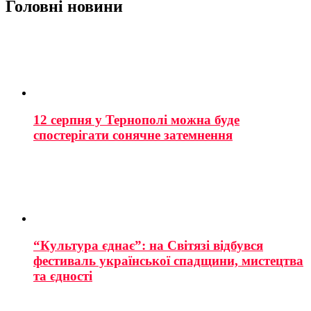
Головні новини
12 серпня у Тернополі можна буде
спостерігати сонячне затемнення
“Культура єднає”: на Світязі відбувся
фестиваль української спадщини, мистецтва
та єдності