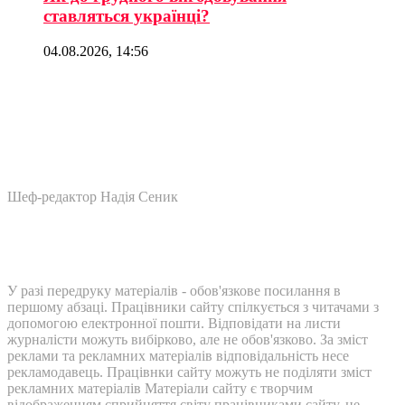
ставляться українці?
04.08.2026, 14:56
Шеф-редактор Надія Сеник
У разі передруку матеріалів - обов'язкове посилання в
першому абзаці. Працівники сайту спілкується з читачами з
допомогою електронної пошти. Відповідати на листи
журналісти можуть вибірково, але не обов'язково. За зміст
реклами та рекламних матеріалів відповідальність несе
рекламодавець. Працівнки сайту можуть не поділяти зміст
рекламних матеріалів Матеріали сайту є творчим
відображенням сприйняття світу працівниками сайту, не