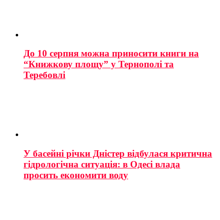
До 10 серпня можна приносити книги на
“Книжкову площу” у Тернополі та
Теребовлі
У басейні річки Дністер відбулася критична
гідрологічна ситуація: в Одесі влада
просить економити воду