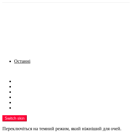
Останні
Menu
Новини
Політика
Кримінал
Фото
Надіслати новину
Реклама на сайті
Switch skin
Переключіться на темний режим, який ніжніший для очей.