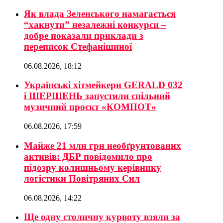
Як влада Зеленського намагається
“хакнути” незалежні конкурси –
добре показали приклади з
переписок Стефанішиної
06.08.2026, 18:12
Українські хітмейкери GERALD 032
і ШЕРШЕНЬ запустили спільний
музичний проєкт «КОМПОТ»
06.08.2026, 17:59
Майже 21 млн грн необґрунтованих
активів: ДБР повідомило про
підозру колишньому керівнику
логістики Повітряних Сил
06.08.2026, 14:22
Ще одну столичну курвоту взяли за