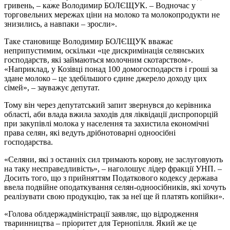
гривень, – каже Володимир БОЛЄЩУК. – Водночас у
торговельних мережах ціни на молоко та молокопродукти не
знизились, а навпаки – зросли».
Таке становище Володимир БОЛЄЩУК вважає
неприпустимим, оскільки «це дискримінація селянських
господарств, які займаються молочним скотарством».
«Наприклад, у Козівці понад 100 домогосподарств і гроші за
здане молоко – це здебільшого єдине джерело доходу цих
сімей», – зауважує депутат.
Тому він через депутатський запит звернувся до керівника
області, аби влада вжила заходів для ліквідації диспропорцій
при закупівлі молока у населення та захистила економічні
права селян, які ведуть дрібнотоварні одноосібні
господарства.
«Селяни, які з останніх сил тримають корову, не заслуговують
на таку несправедливість», – наголошує лідер фракції УНП. –
Досить того, що з прийняттям Податкового кодексу держава
ввела подвійне оподаткування селян-одноосібників, які хочуть
реалізувати свою продукцію, так за неї ще й платять копійки».
«Голова облдержадміністрації заявляє, що відродження
тваринництва – пріоритет для Тернопілля. Який же це