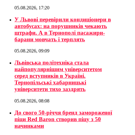
05.08.2026, 17:20
У Львові перевірили кондиціонери в
автобусах: на порушників чекають
штрафи. А в Тернополі пасажири-
барани мовчать і терплять
05.08.2026, 09:09
Львівська політехніка стала
найпопулярнішим університетом
серед вступників в Україні.
Тернопільські хабарницькі
університети тихо заздрять
05.08.2026, 08:08
До свого 50-річчя бренд замороженої
піци Red Baron створив піцу з 50
начинками