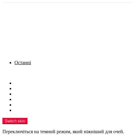
Останні
Menu
Новини
Політика
Кримінал
Фото
Надіслати новину
Реклама на сайті
Switch skin
Переключіться на темний режим, який ніжніший для очей.