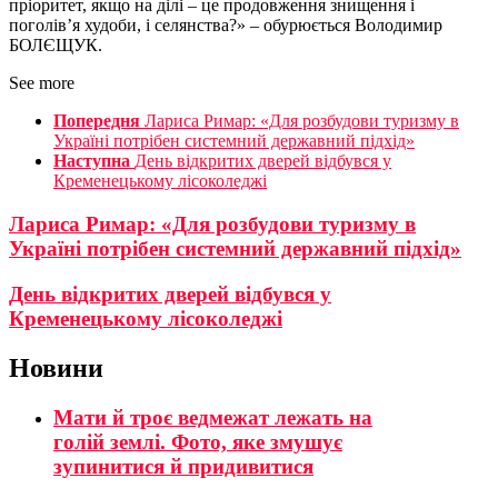
пріоритет, якщо на ділі – це продовження знищення і
поголів’я худоби, і селянства?» – обурюється Володимир
БОЛЄЩУК.
See more
Попередня
Лариса Римар: «Для розбудови туризму в
Україні потрібен системний державний підхід»
Наступна
День відкритих дверей відбувся у
Кременецькому лісоколеджі
Лариса Римар: «Для розбудови туризму в
Україні потрібен системний державний підхід»
День відкритих дверей відбувся у
Кременецькому лісоколеджі
Новини
Мати й троє ведмежат лежать на
голій землі. Фото, яке змушує
зупинитися й придивитися