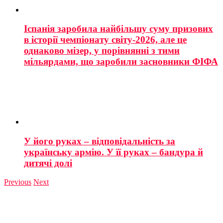
Іспанія заробила найбільшу суму призових
в історії чемпіонату світу-2026, але це
однаково мізер, у порівнянні з тими
мільярдами, що заробили засновники ФІФА
У його руках – відповідальність за
українську армію. У її руках – бандура й
дитячі долі
Previous
Next