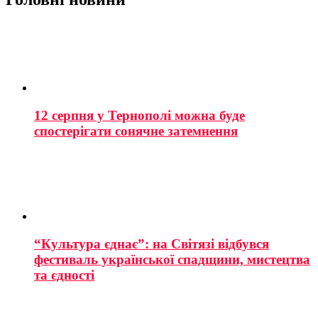
12 серпня у Тернополі можна буде
спостерігати сонячне затемнення
“Культура єднає”: на Світязі відбувся
фестиваль української спадщини, мистецтва
та єдності