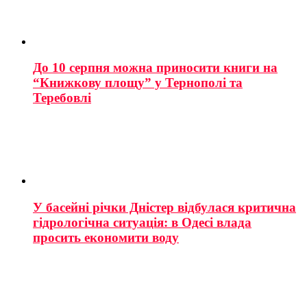
До 10 серпня можна приносити книги на
“Книжкову площу” у Тернополі та
Теребовлі
У басейні річки Дністер відбулася критична
гідрологічна ситуація: в Одесі влада
просить економити воду