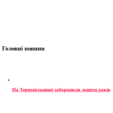
Головні новини
На Тернопільщині заборонили ловити раків