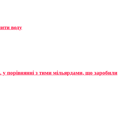
мити воду
р, у порівнянні з тими мільярдами, що заробили