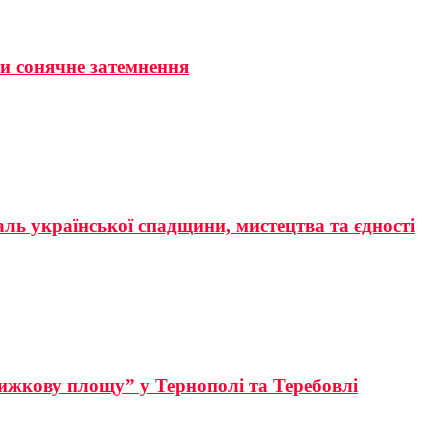
ти сонячне затемнення
аль української спадщини, мистецтва та єдності
ижкову площу” у Тернополі та Теребовлі