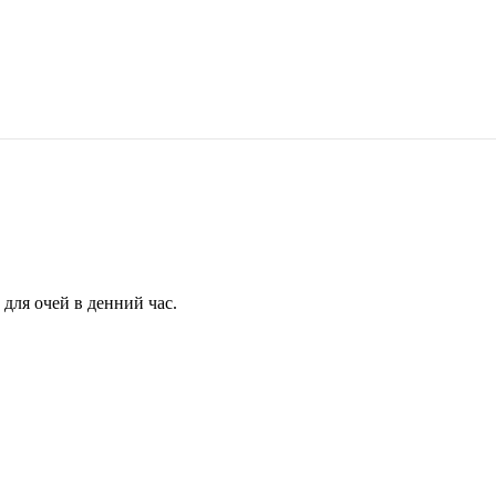
для очей в денний час.