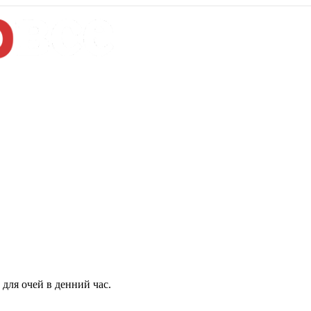
для очей в денний час.