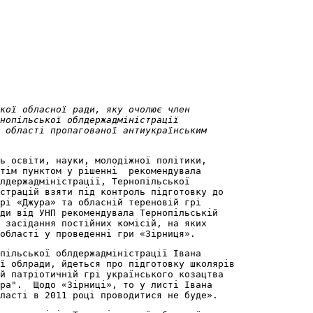
кої обласної ради, яку очолює член

нопільської облдержадміністрації 

 області пропагованої антиукраїнським

ь освіти, науки, молодіжної політики, 

тім пунктом у рішенні  рекомендувала

лдержадміністрації, Тернопільської

страцій взяти під контроль підготовку до 

рі «Джура» та обласній тереновій грі 

ди від УНП рекомендувала Тернопільській 

 засідання постійних комісій, на яких 

області у проведенні гри «Зірниця».
пільської облдержадміністрації Івана 

ї облради, йдеться про підготовку школярів 

й патріотичній грі українського козацтва 

ра".  Щодо «Зірниці», то у листі Івана  

ласті в 2011 році проводитися не буде».