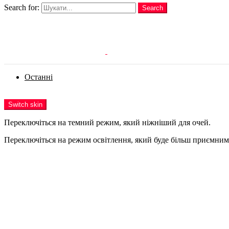
Search for:
Search
Login
Останні
Menu
Switch skin
Переключіться на темний режим, який ніжніший для очей.
Переключіться на режим освітлення, який буде більш приємним 
Login