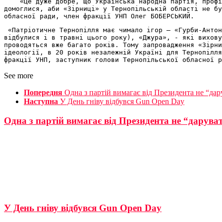
    «Це дуже добре, що Українська народна партія, профі
домоглися, аби «Зірниці» у Тернопільській області не бу
обласної ради, член фракції УНП Олег БОБЕРСЬКИЙ.
 «Патріотичне Тернопілля має чимало ігор – «Гурби-Антон
відбулися і в травні цього року), «Джура», - які вихову
проводяться вже багато років. Тому запровадження «Зірни
ідеології, в 20 років незалежній Україні для Тернопілля
фракції УНП, заступник голови Тернопільської обласної 
See more
Попередня
Одна з партій вимагає від Президента не “дар
Наступна
У День гніву відбувся Gun Open Day
Одна з партій вимагає від Президента не “дарува
У День гніву відбувся Gun Open Day