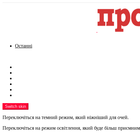
Останні
Menu
Новини
Політика
Кримінал
Фото
Надіслати новину
Реклама на сайті
Switch skin
Переключіться на темний режим, який ніжніший для очей.
Переключіться на режим освітлення, який буде більш приємним 
шукати