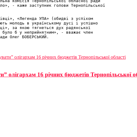
льна комісія Тернопільської обласної ради 

ло», - каже заступник голови Тернопільської 

івці», «Легенда УПА» (обидві з успіхом 

ють молодь в українському дусі і успішно 

ці», за якою тягнеться дух радянської

 було б у неприйнятним», - вважає член

ради Олег БОБЕРСЬКИЙ.
увати” олігархам 16 річних бюджетів Тернопільської області
ти” олігархам 16 річних бюджетів Тернопільської о