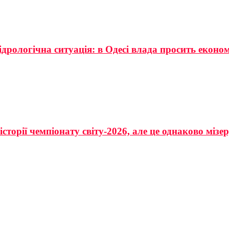
ідрологічна ситуація: в Одесі влада просить еконо
сторії чемпіонату світу-2026, але це однаково мізе