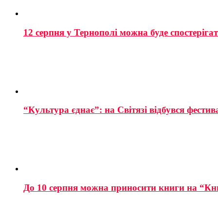
12 серпня у Тернополі можна буде спостеріга
“Культура єднає”: на Світязі відбувся фестив
До 10 серпня можна приносити книги на “Кн