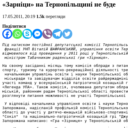
«Зарніци» на Тернопільщині не буде
17.05.2011, 20:19
1.5k
перегляди
Поділитися
Під натиском постійної депутатської комісії Тернопільсь
 фракції УНП Віталій ШАФРАНСЬКИЙ, управління освіти Тер
відмовилося від проведення у 2011 році у Тернопільській
 міністром Табачником радянської гри «Зірниця».
На своєму засіданні місяць тому комісія облради з питан
спорту, туризму та курортно-рекреаційної діяльності тре
 начальникам управлінь освіти і науки Тернопільської об
 міськради та завідувачам відділів освіти райдержадміні
участі команд у всеукраїнській патріотичній козацькій г
«Легенда УПА». Також комісія, очолювана депутатом облра
міській, районним радам Тернопільської області провести
розглянути питання можливості не участі Тернопільської 
 У відповіді начальника управління освіти і науки Терно
Запорожана, надісланій профільній комісії Тернопільсько
області до участі у дитячо-юнацькій військово-спортивні
"Сокіл"  та національно-патріотичній козацькій грі "Джу
Запорожана написано: «Гра «Зірниця» у Тернопільській об