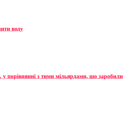
мити воду
р, у порівнянні з тими мільярдами, що заробили