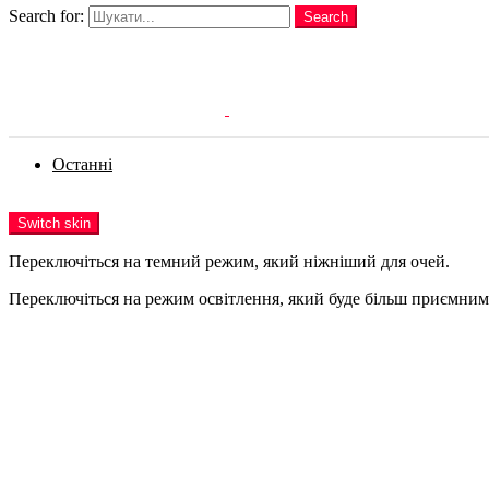
Search for:
Search
Login
Останні
Menu
Switch skin
Переключіться на темний режим, який ніжніший для очей.
Переключіться на режим освітлення, який буде більш приємним 
Login