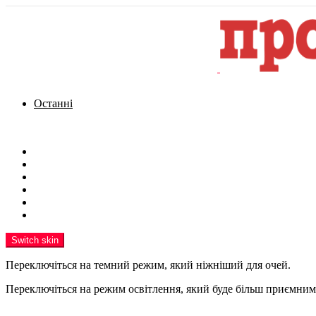
Останні
Menu
Новини
Політика
Кримінал
Фото
Надіслати новину
Реклама на сайті
Switch skin
Переключіться на темний режим, який ніжніший для очей.
Переключіться на режим освітлення, який буде більш приємним 
шукати