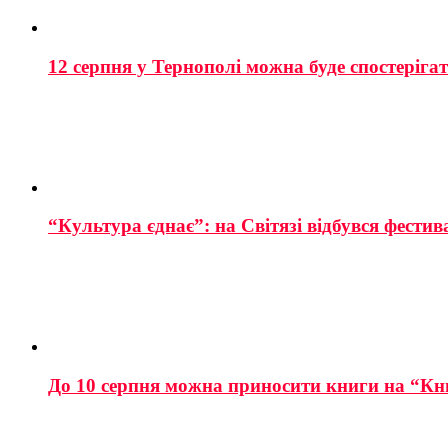
12 серпня у Тернополі можна буде спостеріга
“Культура єднає”: на Світязі відбувся фестив
До 10 серпня можна приносити книги на “Кн