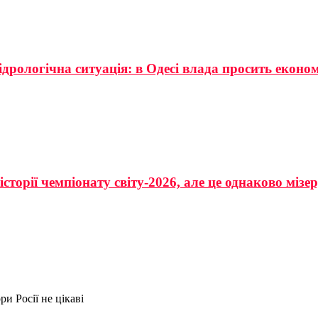
ідрологічна ситуація: в Одесі влада просить еконо
сторії чемпіонату світу-2026, але це однаково мізе
ри Росії не цікаві