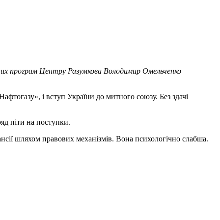
ичних програм Центру Разумкова Володимир Омельченко
афтогазу», і вступ України до митного союзу. Без здачі
яд піти на поступки.
пансії шляхом правових механізмів. Вона психологічно слабша.