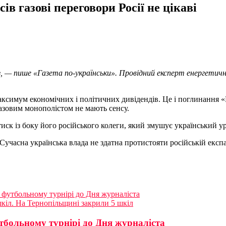
ів газові переговори Росії не цікаві
 газ, — пише «Газета по-українськи». Провідний експерт енергет
максимум економічних і політичних дивідендів. Це і поглинання «Н
азовим монополістом не мають сенсу.
ск із боку його російського колеги, який змушує український ур
 Сучасна українська влада не здатна протистояти російській екс
у футбольному турнірі до Дня журналіста
 шкіл. На Тернопільщині закрили 5 шкіл
тбольному турнірі до Дня журналіста