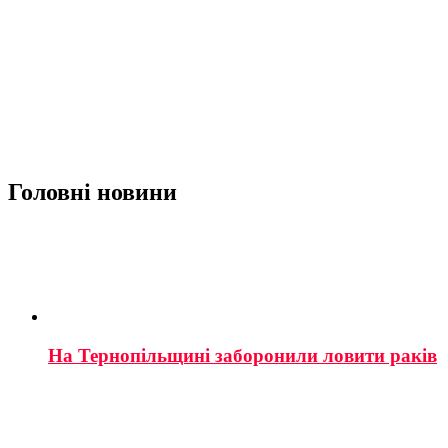
Головні новини
На Тернопільщині заборонили ловити раків