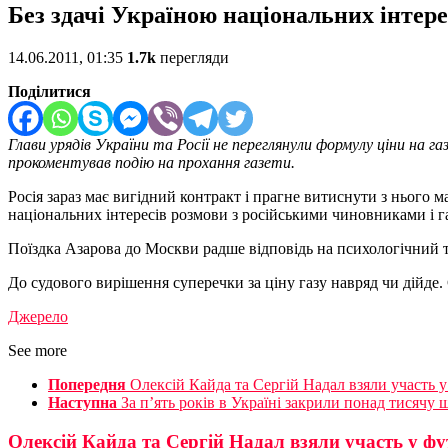
Без здачі Україною національних інтерес
14.06.2011, 01:35
1.7k
перегляди
Поділитися
Глави урядів України та Росії не переглянули формулу ціни на
прокоментував подію на прохання газети.
Росія зараз має вигідний контракт і прагне витиснути з нього 
національних інтересів розмови з російськими чиновниками і г
Поїздка Азарова до Москви радше відповідь на психологічний ти
До судового вирішення суперечки за ціну газу навряд чи дійде.
Джерело
See more
Попередня
Олексій Кайда та Сергій Надал взяли участь 
Наступна
За п’ять років в Україні закрили понад тисячу
Олексій Кайда та Сергій Надал взяли участь у фу