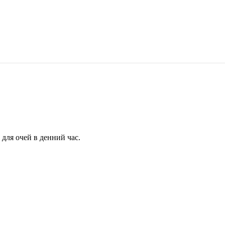
для очей в денний час.