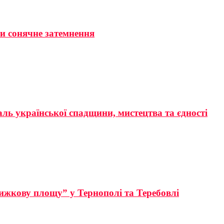
ти сонячне затемнення
аль української спадщини, мистецтва та єдності
ижкову площу” у Тернополі та Теребовлі