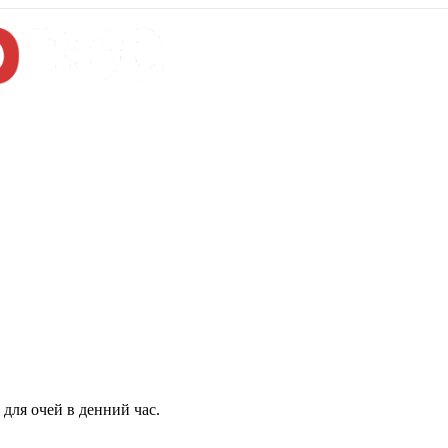
для очей в денний час.