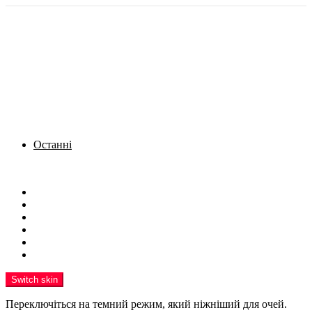
Останні
Menu
Новини
Політика
Кримінал
Фото
Надіслати новину
Реклама на сайті
Switch skin
Переключіться на темний режим, який ніжніший для очей.