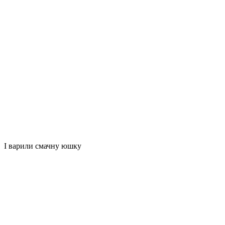
І варили смачну юшку