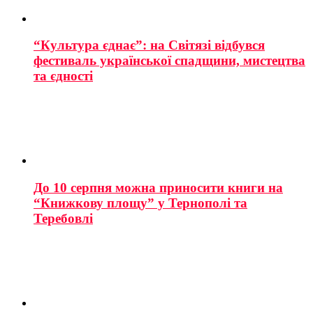
“Культура єднає”: на Світязі відбувся
фестиваль української спадщини, мистецтва
та єдності
До 10 серпня можна приносити книги на
“Книжкову площу” у Тернополі та
Теребовлі