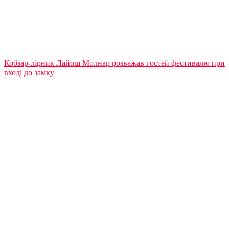
Кобзар-лірник Лайош Молнар розважав гостей фестивалю при
вході до замку