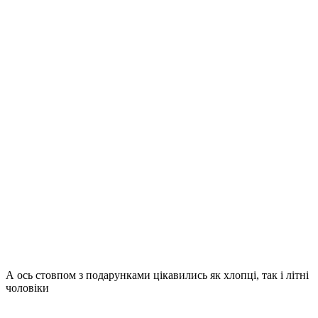
А ось стовпом з подарунками цікавились як хлопці, так і літні
чоловіки