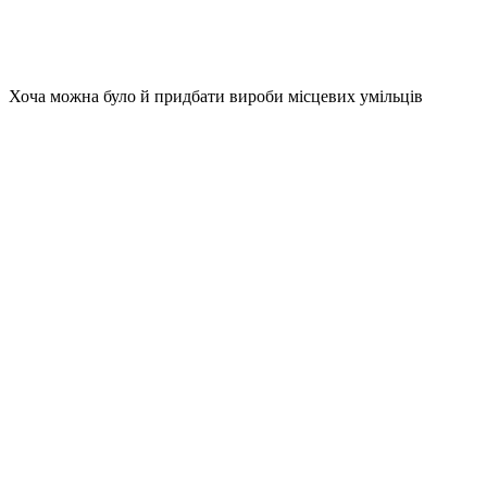
Хоча можна було й придбати вироби місцевих умільців