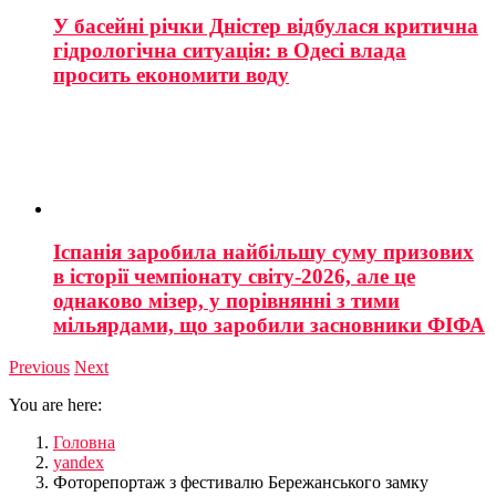
У басейні річки Дністер відбулася критична
гідрологічна ситуація: в Одесі влада
просить економити воду
Іспанія заробила найбільшу суму призових
в історії чемпіонату світу-2026, але це
однаково мізер, у порівнянні з тими
мільярдами, що заробили засновники ФІФА
Previous
Next
You are here:
Головна
yandex
Фоторепортаж з фестивалю Бережанського замку