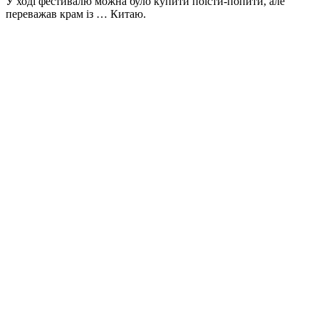
У ході фестивалю можна було купити поїсти-попити, але
переважав крам із … Китаю.