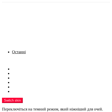
Останні
Menu
Новини
Політика
Кримінал
Фото
Надіслати новину
Реклама на сайті
Switch skin
Переключіться на темний режим, який ніжніший для очей.