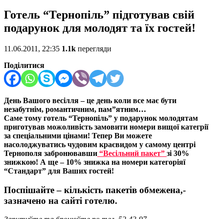
Готель “Тернопіль” підготував свій
подарунок для молодят та їх гостей!
11.06.2011, 22:35
1.1k
перегляди
Поділитися
День Вашого весілля – це день коли все має бути
незабутнім, романтичним, пам”ятним…
Саме тому готель “Тернопіль” у подарунок молодятам
приготував можоливість замовити номери вищої категрії
за спеціальни
ми цінами!
Тепер Ви можете
насолоджуватись чудовим краєвидом у самому центрі
Тернополя забронювавши
“Весільний пакет”
зі 30%
знижкою! А ще – 10% знижка на номери категоріяї
“Стандарт” для Ваших гостей!
Поспішайте – кількість пакетів обмежена,-
зазначено на сайті готелю.