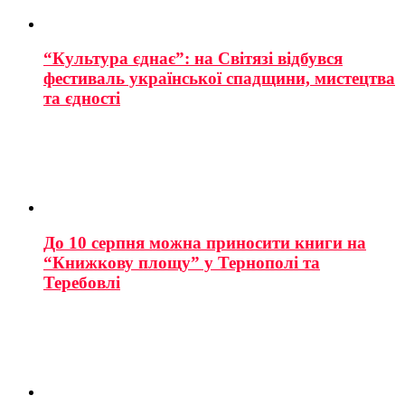
“Культура єднає”: на Світязі відбувся
фестиваль української спадщини, мистецтва
та єдності
До 10 серпня можна приносити книги на
“Книжкову площу” у Тернополі та
Теребовлі