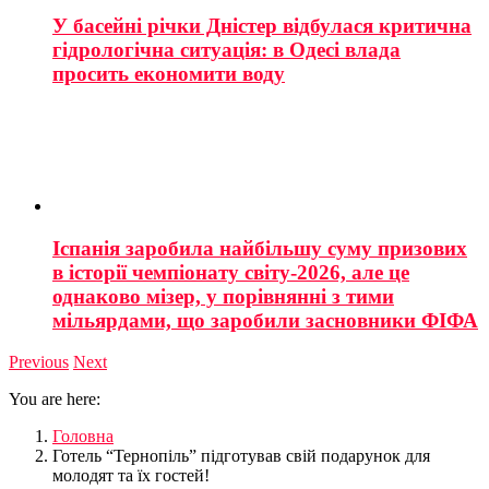
У басейні річки Дністер відбулася критична
гідрологічна ситуація: в Одесі влада
просить економити воду
Іспанія заробила найбільшу суму призових
в історії чемпіонату світу-2026, але це
однаково мізер, у порівнянні з тими
мільярдами, що заробили засновники ФІФА
Previous
Next
You are here:
Головна
Готель “Тернопіль” підготував свій подарунок для
молодят та їх гостей!