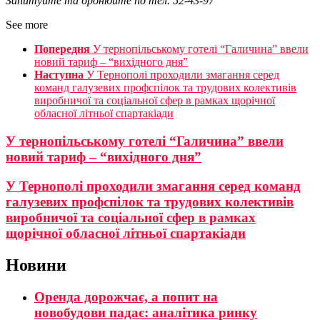
Запитуйте та бронюйте по тел. 52-43-97
See more
Попередня
У тернопільському готелі “Галичина” ввели
новий тариф – “вихідного дня”
Наступна
У Тернополі проходили змагання серед
команд галузевих профспілок та трудових колективів
виробничої та соціальної сфер в рамках щорічної
обласної літньої спартакіади
У тернопільському готелі “Галичина” ввели
новий тариф – “вихідного дня”
У Тернополі проходили змагання серед команд
галузевих профспілок та трудових колективів
виробничої та соціальної сфер в рамках
щорічної обласної літньої спартакіади
Новини
Оренда дорожчає, а попит на
новобудови падає: аналітика ринку