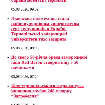
барани мовчать і терплять
05.08.2026, 09:09
Львівська політехніка стала
найпопулярнішим університетом
серед вступників в Україні.
Тернопільські хабарницькі
університети тихо заздрять
05.08.2026, 08:08
До свого 50-річчя бренд замороженої
піци Red Baron створив піцу з 50
начинками
05.08.2026, 07:20
Біля тернопільського озера хапуга-
чиновник зрубав 248 у парку
“Загребелля”
04.08.2026, 19:33