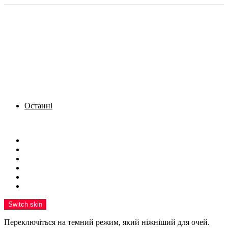
Останні
Menu
Новини
Політика
Кримінал
Фото
Надіслати новину
Реклама на сайті
Switch skin
Переключіться на темний режим, який ніжніший для очей.