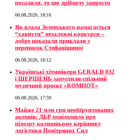
посадили, то цю дрібноту запросто
06.08.2026, 18:16
Як влада Зеленського намагається
“хакнути” незалежні конкурси –
добре показали приклади з
переписок Стефанішиної
06.08.2026, 18:12
Українські хітмейкери GERALD 032
і ШЕРШЕНЬ запустили спільний
музичний проєкт «КОМПОТ»
06.08.2026, 17:59
Майже 21 млн грн необґрунтованих
активів: ДБР повідомило про
підозру колишньому керівнику
логістики Повітряних Сил