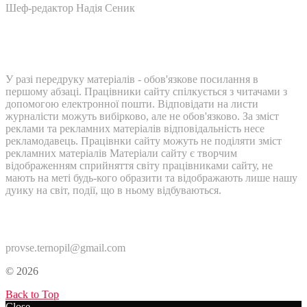
Шеф-редактор Надія Сеник
У разі передруку матеріалів - обов'язкове посилання в
першому абзаці. Працівники сайту спілкується з читачами з
допомогою електронної пошти. Відповідати на листи
журналісти можуть вибірково, але не обов'язково. За зміст
реклами та рекламних матеріалів відповідальність несе
рекламодавець. Працівнки сайту можуть не поділяти зміст
рекламних матеріалів Матеріали сайту є творчим
відображенням сприйняття світу працівниками сайту, не
мають на меті будь-кого образити та відображають лише нашу
дуику на світ, події, що в ньому відбуваються.
Контакти:
provse.ternopil@gmail.com
© 2026
Back to Top
Close