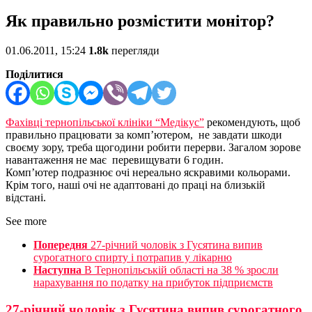
Як правильно розмістити монітор?
01.06.2011, 15:24
1.8k
перегляди
Поділитися
Фахівці тернопільської клініки “Медікус”
рекомендують, щоб
правильно працювати за комп’ютером, не завдати шкоди
своєму зору, треба щогодини робити перерви. Загалом зорове
навантаження не має перевищувати 6 годин.
Комп’ютер подразнює очі нереально яскравими кольорами.
Крім того, наші очі не адаптовані до праці на близькій
відстані.
See more
Попередня
27-річний чоловік з Гусятина випив
сурогатного спирту і потрапив у лікарню
Наступна
В Тернопільській області на 38 % зросли
нарахування по податку на прибуток підприємств
27-річний чоловік з Гусятина випив сурогатного