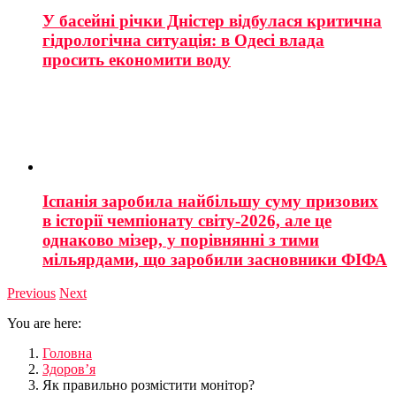
У басейні річки Дністер відбулася критична
гідрологічна ситуація: в Одесі влада
просить економити воду
Іспанія заробила найбільшу суму призових
в історії чемпіонату світу-2026, але це
однаково мізер, у порівнянні з тими
мільярдами, що заробили засновники ФІФА
Previous
Next
You are here:
Головна
Здоров’я
Як правильно розмістити монітор?