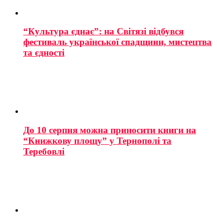
“Культура єднає”: на Світязі відбувся
фестиваль української спадщини, мистецтва
та єдності
До 10 серпня можна приносити книги на
“Книжкову площу” у Тернополі та
Теребовлі