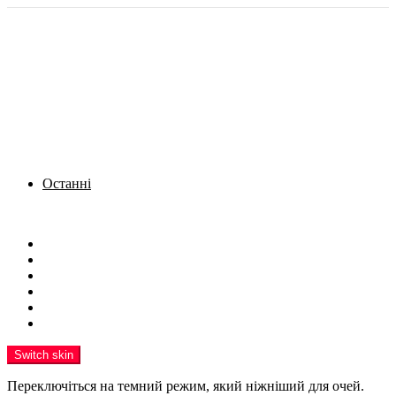
Останні
Menu
Новини
Політика
Кримінал
Фото
Надіслати новину
Реклама на сайті
Switch skin
Переключіться на темний режим, який ніжніший для очей.