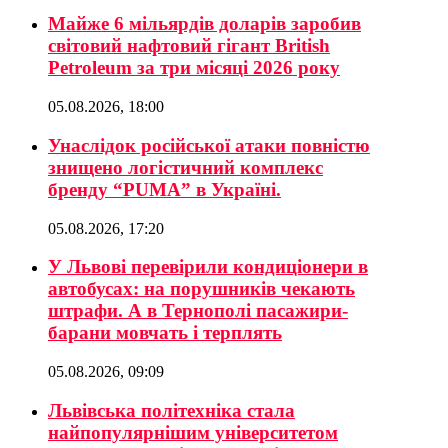
Майже 6 мільярдів доларів заробив
світовий нафтовий гігант British
Petroleum за три місяці 2026 року
05.08.2026, 18:00
Унаслідок російської атаки повністю
знищено логістичний комплекс
бренду “PUMA” в Україні.
05.08.2026, 17:20
У Львові перевірили кондиціонери в
автобусах: на порушників чекають
штрафи. А в Тернополі пасажири-
барани мовчать і терплять
05.08.2026, 09:09
Львівська політехніка стала
найпопулярнішим університетом