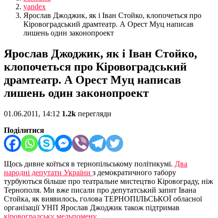
yandex
Ярослав Джоджик, як і Іван Стойко, клопочеться про
Кіровоградський драмтеатр. А Орест Муц написав
лишень один законопроект
Ярослав Джоджик, як і Іван Стойко,
клопочеться про Кіровоградський
драмтеатр. А Орест Муц написав
лишень один законопроект
01.06.2011, 14:12
1.2k
перегляди
Поділитися
Щось дивне коїться в тернопільському політикумі.
Два
народні депутати України
з демократичного табору
турбуються більше про театральне мистецтво Кіровограду, ніж
Тернополя. Ми вже писали про депутатський запит Івана
Стойка, як виявилось, голова ТЕРНОПІЛЬСЬКОЇ обласної
організації УНП Ярослав Джоджик також підтримав
кіровоградську мельпомену
.