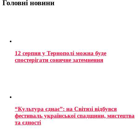
Головні новини
12 серпня у Тернополі можна буде
спостерігати сонячне затемнення
“Культура єднає”: на Світязі відбувся
фестиваль української спадщини, мистецтва
та єдності