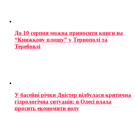
До 10 серпня можна приносити книги на
“Книжкову площу” у Тернополі та
Теребовлі
У басейні річки Дністер відбулася критична
гідрологічна ситуація: в Одесі влада
просить економити воду