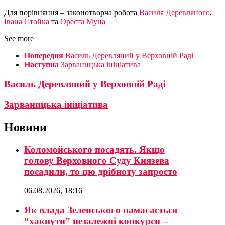
Для порівняння – законотворча робота
Василя Деревляного
,
Івана Стойка
та
Ореста Муца
See more
Попередня
Василь Деревляний у Верховній Раді
Наступна
Зарваницька ініціатива
Василь Деревляний у Верховній Раді
Зарваницька ініціатива
Новини
Коломойського посадять. Якщо
голову Верховного Суду Князева
посадили, то цю дрібноту запросто
06.08.2026, 18:16
Як влада Зеленського намагається
“хакнути” незалежні конкурси –