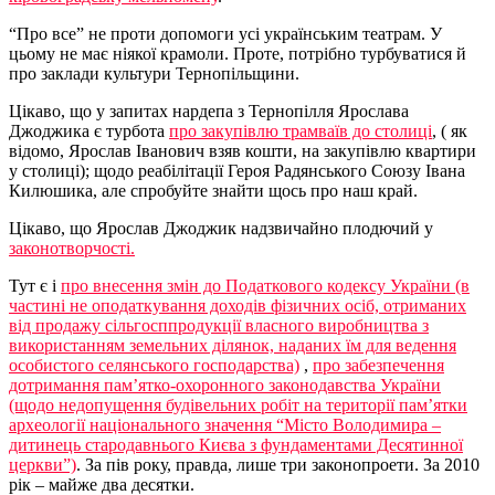
“Про все” не проти допомоги усі українським театрам. У
цьому не має ніякої крамоли. Проте, потрібно турбуватися й
про заклади культури Тернопільщини.
Цікаво, що у запитах нардепа з Тернопілля Ярослава
Джоджика є турбота
про закупівлю трамваїв до столиці
, ( як
відомо, Ярослав Іванович взяв кошти, на закупівлю квартири
у столиці); щодо реабілітації Героя Радянського Союзу Івана
Килюшика, але спробуйте знайти щось про наш край.
Цікаво, що Ярослав Джоджик надзвичайно плодючий у
законотворчості.
Тут є і
про внесення змін до Податкового кодексу України (в
частині не оподаткування доходів фізичних осіб, отриманих
від продажу сільгосппродукції власного виробництва з
використанням земельних ділянок, наданих їм для ведення
особистого селянського господарства)
,
про забезпечення
дотримання пам’ятко-охоронного законодавства України
(щодо недопущення будівельних робіт на території пам’ятки
археології національного значення “Місто Володимира –
дитинець стародавнього Києва з фундаментами Десятинної
церкви”)
. За пів року, правда, лише три законопроети. За 2010
рік – майже два десятки.