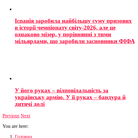
Іспанія заробила найбільшу суму призових
в історії чемпіонату світу-2026, але це
однаково мізер, у порівнянні з тими
мільярдами, що заробили засновники ФІФА
У його руках – відповідальність за
українську армію. У її руках – бандура й
дитячі долі
Previous
Next
You are here:
Головна