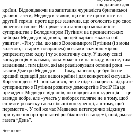
шкідливою для
країни. Відповідаючи на запитання журналіста британської
ділової газети, Медведєв заявив, що він не проти піти на
другий термін, проте ще раз зазначив, що оголосить про своє
рішення пізніше.
На пряме запитання про можливість
суперництва з Володимиром Путіним на президентських
виборах Медведєв відповів, що цей варіант «важко собі
уявити». «Річ у тім, що ми з Володимиром Путіним (і з моїм
колегою, і старим товаришем) все-таки значною мірою
репрезентуємо одну і ту ж політичну силу. У цьому сенсі
конкуренція між нами, вона може піти на шкоду, власне, тим
завданням і тим цілям, які ми реалізовували останні роки, —
заявив Дмитро Медведєв. — Тому, напевно, це був би не
кращий сценарій для нашої країни і для конкретної ситуації».
Кореспондент FT поцікавився, чи не піде на користь відкрите
суперництво з Путіним розвитку демократії в Росії? На це
президент Медведєв відповів, що відкрита конкуренція — це
завжди добре, але «участь у виборах полягає не в тому, щоб
сприяти розвитку гасла вільної конкуренції, а в тому, щоб
перемогти». У той же час Медведєв категорично відкинув
припущення про зростаючі розбіжності в тандемі, повідомляє
газета “День”.
See more