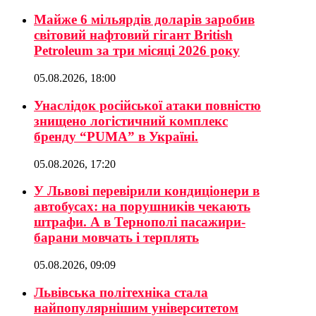
Майже 6 мільярдів доларів заробив
світовий нафтовий гігант British
Petroleum за три місяці 2026 року
05.08.2026, 18:00
Унаслідок російської атаки повністю
знищено логістичний комплекс
бренду “PUMA” в Україні.
05.08.2026, 17:20
У Львові перевірили кондиціонери в
автобусах: на порушників чекають
штрафи. А в Тернополі пасажири-
барани мовчать і терплять
05.08.2026, 09:09
Львівська політехніка стала
найпопулярнішим університетом