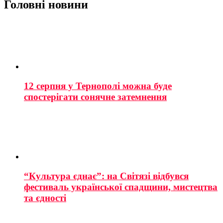
Головні новини
12 серпня у Тернополі можна буде
спостерігати сонячне затемнення
“Культура єднає”: на Світязі відбувся
фестиваль української спадщини, мистецтва
та єдності