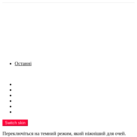
Останні
Menu
Новини
Політика
Кримінал
Фото
Надіслати новину
Реклама на сайті
Switch skin
Переключіться на темний режим, який ніжніший для очей.