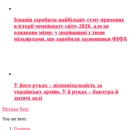
Іспанія заробила найбільшу суму призових
в історії чемпіонату світу-2026, але це
однаково мізер, у порівнянні з тими
мільярдами, що заробили засновники ФІФА
У його руках – відповідальність за
українську армію. У її руках – бандура й
дитячі долі
Previous
Next
You are here:
Головна