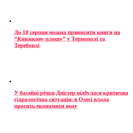
До 10 серпня можна приносити книги на
“Книжкову площу” у Тернополі та
Теребовлі
У басейні річки Дністер відбулася критична
гідрологічна ситуація: в Одесі влада
просить економити воду