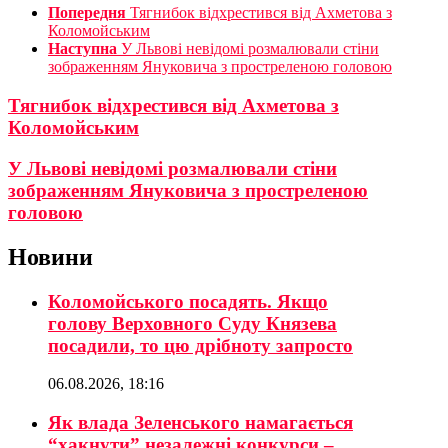
Попередня
Тягнибок відхрестився від Ахметова з
Коломойським
Наступна
У Львові невідомі розмалювали стіни
зображенням Януковича з простреленою головою
Тягнибок відхрестився від Ахметова з
Коломойським
У Львові невідомі розмалювали стіни
зображенням Януковича з простреленою
головою
Новини
Коломойського посадять. Якщо
голову Верховного Суду Князева
посадили, то цю дрібноту запросто
06.08.2026, 18:16
Як влада Зеленського намагається
“хакнути” незалежні конкурси –