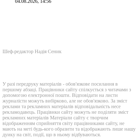
04.08.2026, 14:56
Шеф-редактор Надія Сеник
У разі передруку матеріалів - обов'язкове посилання в
першому абзаці. Працівники сайту спілкується з читачами з
допомогою електронної пошти. Відповідати на листи
журналісти можуть вибірково, але не обов'язково. За зміст
реклами та рекламних матеріалів відповідальність несе
рекламодавець. Працівнки сайту можуть не поділяти зміст
рекламних матеріалів Матеріали сайту є творчим
відображенням сприйняття світу працівниками сайту, не
мають на меті будь-кого образити та відображають лише нашу
дуику на світ, події, що в ньому відбуваються.