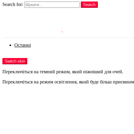
Search for:
Search
Login
Останні
Menu
Switch skin
Переключіться на темний режим, який ніжніший для очей.
Переключіться на режим освітлення, який буде більш приємним 
Login