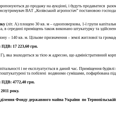
пропонуються до продажу на аукціоні, і будуть продаватися разом
Балансоутримувач ВАТ „Козівський агропостач” постановою господа
нку
(літ. А) площею 30 кв. м – одноповерхова, 1-ї групи капіталь
а, в середині приміщень також виконано штукатурку та здійснено
ону – 140 кв. м. Цільове призначення – землі житлової та громад
 ПДВ: 17 223,60 грн.
. Г), яка знаходиться за тією ж адресою, що адміністративний кор
пітальності і не експлуатується в даний час. Приміщення будівл
 поштукатурені та побілені водяними сумішами, пофарбована під
 ПДВ: 4772,40 грн.
 2011 року.
дділення Фонду державного майна України по Тернопільській об