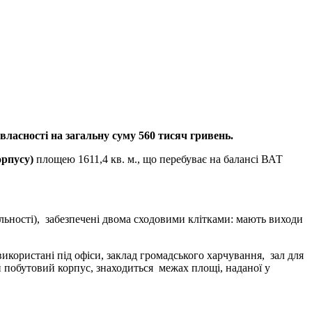
ласності на загальну суму 560 тисяч гривень.
орпусу)
площею 1611,4 кв. м., що перебуває на балансі ВАТ
італьності), забезпечені двома сходовими клітками: мають виходи
користані під офіси, заклад громадського харчування, зал для
й побутовий корпус, знаходиться межах площі, наданої у