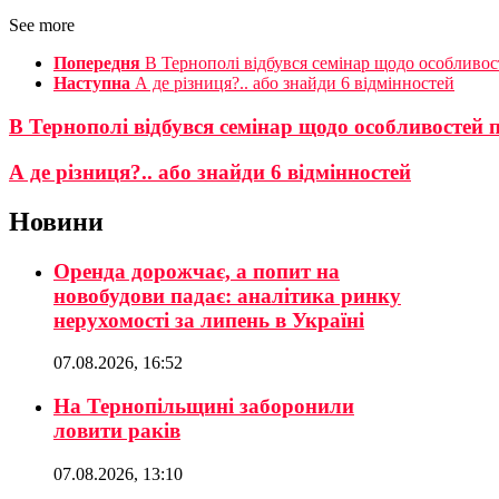
See more
Попередня
В Тернополі відбувся семінар щодо особливо
Наступна
А де різниця?.. або знайди 6 відмінностей
В Тернополі відбувся семінар щодо особливостей
А де різниця?.. або знайди 6 відмінностей
Новини
Оренда дорожчає, а попит на
новобудови падає: аналітика ринку
нерухомості за липень в Україні
07.08.2026, 16:52
На Тернопільщині заборонили
ловити раків
07.08.2026, 13:10