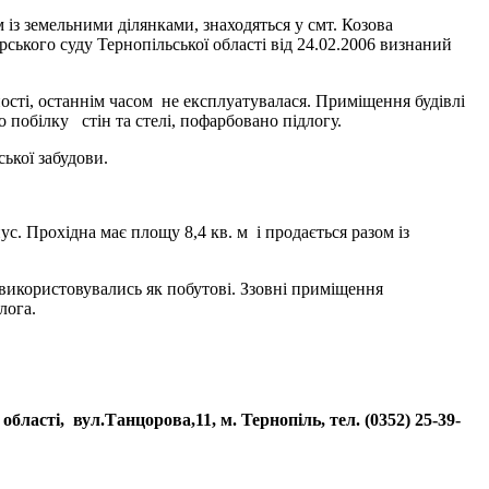
 із земельними ділянками, знаходяться у смт. Козова
рського суду Тернопільської області від 24.02.2006 визнаний
ності, останнім часом не експлуатувалася. Приміщення будівлі
 побілку стін та стелі, пофарбовано підлогу.
ської забудови.
пус. Прохідна має площу 8,4 кв. м і продається разом із
і використовувались як побутові. Ззовні приміщення
лога.
ласті, вул.Танцорова,11, м. Тернопіль, тел. (0352) 25-39-