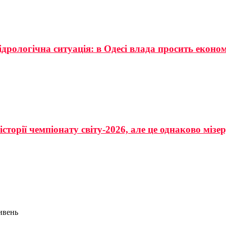
ідрологічна ситуація: в Одесі влада просить еконо
сторії чемпіонату світу-2026, але це однаково мізе
ривень