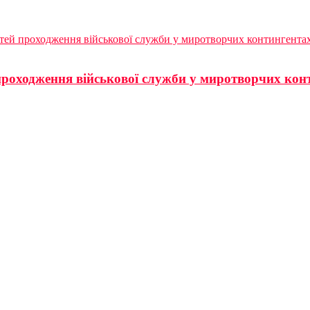
стей проходження військової служби у миротворчих контингента
 проходження військової служби у миротворчих кон