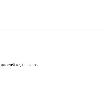
для очей в денний час.