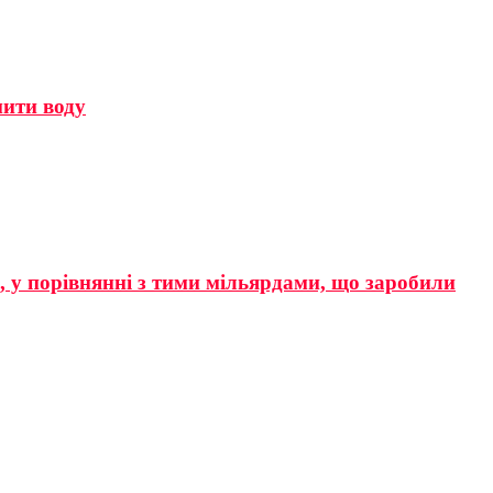
мити воду
р, у порівнянні з тими мільярдами, що заробили