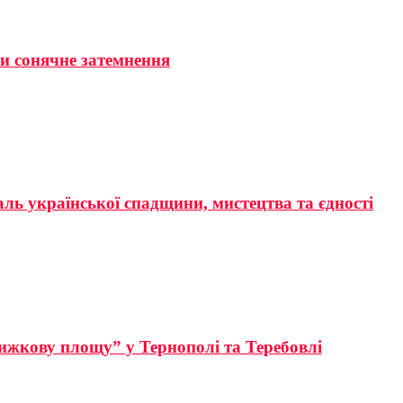
ти сонячне затемнення
аль української спадщини, мистецтва та єдності
ижкову площу” у Тернополі та Теребовлі