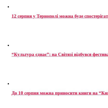
12 серпня у Тернополі можна буде спостеріга
“Культура єднає”: на Світязі відбувся фестив
До 10 серпня можна приносити книги на “Кн