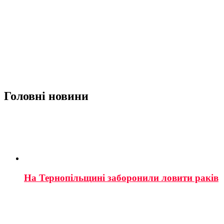
Головні новини
На Тернопільщині заборонили ловити раків