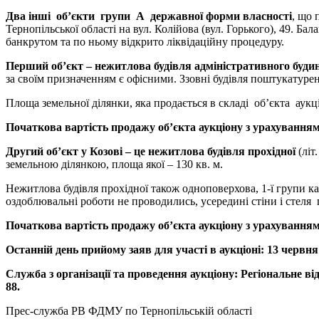
Два інші об’єкти групи А державної форми власності
, що 
Тернопільської області на вул. Колійова (вул. Горького), 49. 
банкрутом та по ньому відкрито ліквідаційну процедуру.
Перший об’єкт – нежитлова будівля адміністративного буди
за своїм призначенням є офісними. Ззовні будівля поштукатурен
Площа земельної ділянки, яка продається в складі об’єкта аукці
Початкова вартість продажу об’єкта аукціону з урахуванням
Другий об’єкт у Козові – це нежитлова будівля прохідної
(літ
земельною ділянкою, площа якої – 130 кв. м.
Нежитлова будівля прохідної також одноповерхова, 1-ї групи ка
оздоблювальні роботи не проводились, усередині стіни і стеля
Початкова вартість продажу об’єкта аукціону з урахуванням
Останній день прийому заяв для участі в аукціоні: 13 червня
Служба з організації та проведення аукціону: Регіональне ві
88.
Прес-служба РВ ФДМУ по Тернопільській області