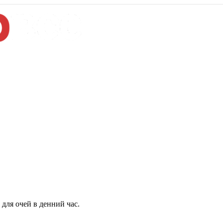
для очей в денний час.