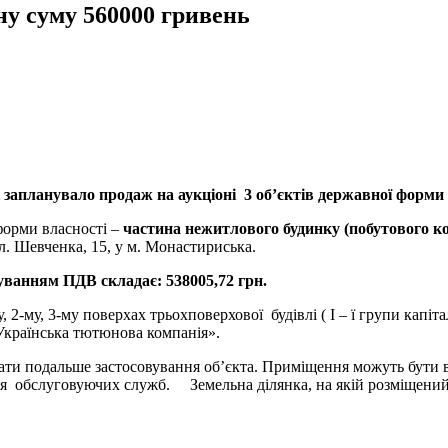
ьну суму 560000 гривень
запланувало продаж на аукціоні 3 об’єктів державної форми в
форми власності –
частина нежитлового будинку (побутового к
л. Шевченка, 15, у м. Монастириська.
уванням ПДВ складає: 538005,72 грн.
, 2-му, 3-му поверхах трьохповерхової будівлі ( І – ї групи кап
Українська тютюнова компанія».
ати подальше застосовування об’єкта. Приміщення можуть бути ви
– для обслуговуючих служб. Земельна ділянка, на якій розміщени
раїнська тютюнова компанія».