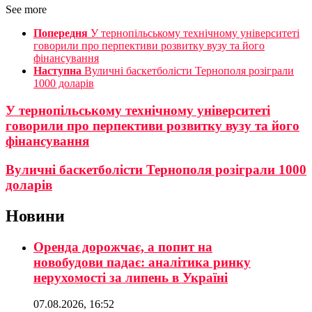
See more
Попередня
У тернопільському технічному університеті
говорили про перпективи розвитку вузу та його
фінансування
Наступна
Вуличні баскетболісти Тернополя розіграли
1000 доларів
У тернопільському технічному університеті
говорили про перпективи розвитку вузу та його
фінансування
Вуличні баскетболісти Тернополя розіграли 1000
доларів
Новини
Оренда дорожчає, а попит на
новобудови падає: аналітика ринку
нерухомості за липень в Україні
07.08.2026, 16:52