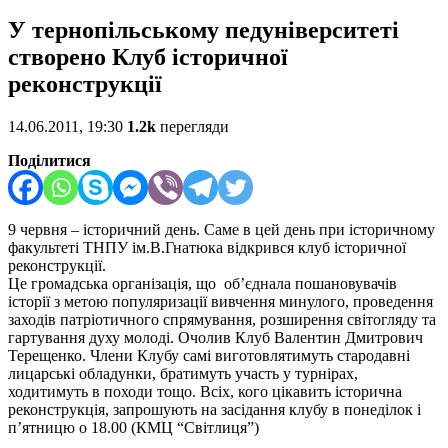
У тернопільському педуніверситеті
створено Клуб історичної
реконструкції
14.06.2011, 19:30
1.2k
перегляди
Поділитися
9 червня – історичний день. Саме в цей день при історичному
факультеті ТНПУ ім.В.Гнатюка відкрився клуб історичної
реконструкції.
Це громадська організація, що об’єднала пошановувачів
історії з метою популяризації вивчення минулого, проведення
заходів патріотичного спрямування, розширення світогляду та
гартування духу молоді. Очолив Клуб Валентин Дмитрович
Терещенко. Члени Клубу самі виготовлятимуть стародавні
лицарські обладунки, братимуть участь у турнірах,
ходитимуть в походи тощо. Всіх, кого цікавить історична
реконструкція, запрошують на засідання клубу в понеділок і
п’ятницю о 18.00 (КМЦ “Світлиця”)