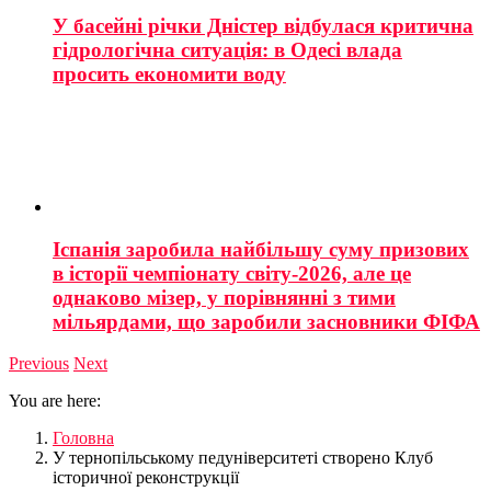
У басейні річки Дністер відбулася критична
гідрологічна ситуація: в Одесі влада
просить економити воду
Іспанія заробила найбільшу суму призових
в історії чемпіонату світу-2026, але це
однаково мізер, у порівнянні з тими
мільярдами, що заробили засновники ФІФА
Previous
Next
You are here:
Головна
У тернопільському педуніверситеті створено Клуб
історичної реконструкції