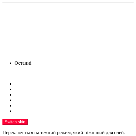
Останні
Menu
Новини
Політика
Кримінал
Фото
Надіслати новину
Реклама на сайті
Switch skin
Переключіться на темний режим, який ніжніший для очей.