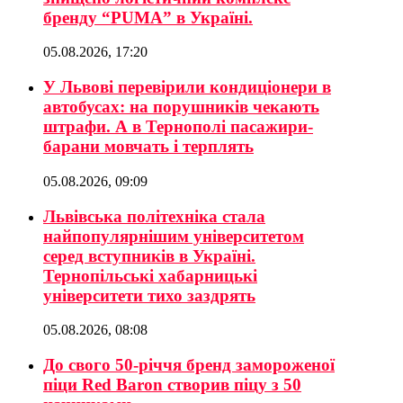
бренду “PUMA” в Україні.
05.08.2026, 17:20
У Львові перевірили кондиціонери в
автобусах: на порушників чекають
штрафи. А в Тернополі пасажири-
барани мовчать і терплять
05.08.2026, 09:09
Львівська політехніка стала
найпопулярнішим університетом
серед вступників в Україні.
Тернопільські хабарницькі
університети тихо заздрять
05.08.2026, 08:08
До свого 50-річчя бренд замороженої
піци Red Baron створив піцу з 50