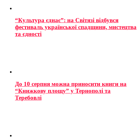
“Культура єднає”: на Світязі відбувся
фестиваль української спадщини, мистецтва
та єдності
До 10 серпня можна приносити книги на
“Книжкову площу” у Тернополі та
Теребовлі