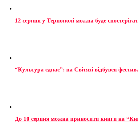
12 серпня у Тернополі можна буде спостеріга
“Культура єднає”: на Світязі відбувся фестив
До 10 серпня можна приносити книги на “Кн