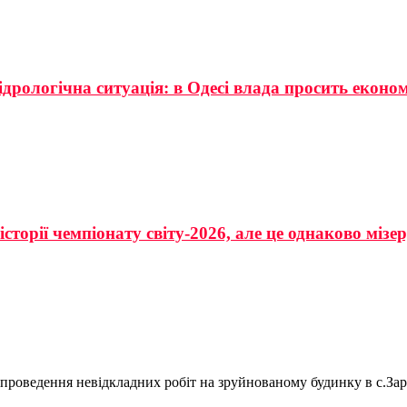
ідрологічна ситуація: в Одесі влада просить еконо
сторії чемпіонату світу-2026, але це однаково мізе
 проведення невідкладних робіт на зруйнованому будинку в с.За