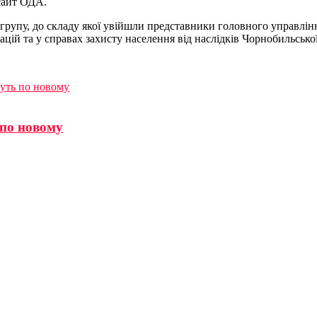
сайт ОДА.
рупу, до складу якої увійшли представники головного управлінн
ацій та у справах захисту населення від наслідків Чорнобильськ
уть по новому
 по новому