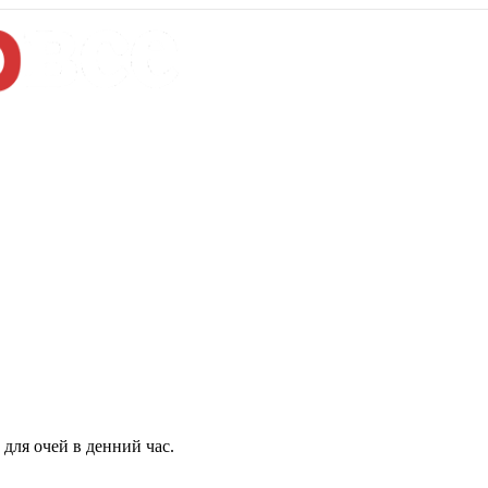
для очей в денний час.