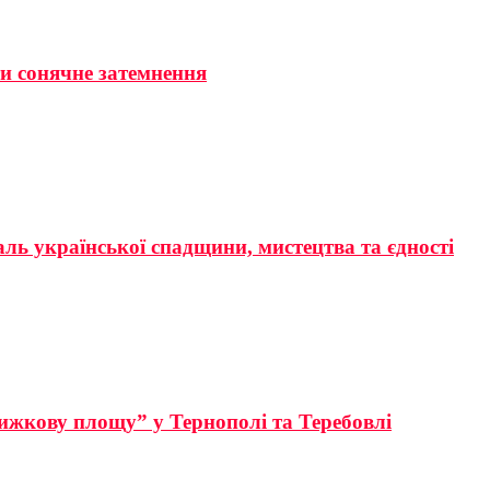
ти сонячне затемнення
аль української спадщини, мистецтва та єдності
ижкову площу” у Тернополі та Теребовлі