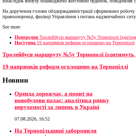
Внаслідок вибуху пошкоджено житловий будинок, повідомляє 
На доручення голови облдержадміністрації сформовано робочу г
правоохоронці, фахівці Управління з питань надзвичайних ситу
See more
Попередня
Тролейбуси маршруту №5у Тернополі їздитим
Наступна
19 напрямків реформ оголошено на Тернопіллі
Тролейбуси маршруту №5у Тернополі їздитимуть
19 напрямків реформ оголошено на Тернопіллі
Новини
Оренда дорожчає, а попит на
новобудови падає: аналітика ринку
нерухомості за липень в Україні
07.08.2026, 16:52
На Тернопільщині заборонили