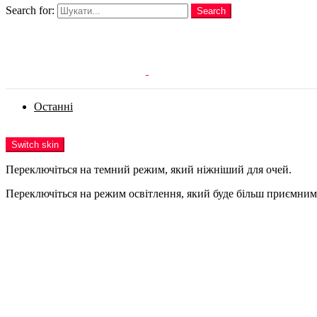
Search for:
Search
Login
Останні
Menu
Switch skin
Переключіться на темний режим, який ніжніший для очей.
Переключіться на режим освітлення, який буде більш приємним 
Login