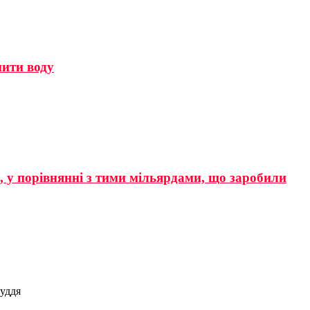
мити воду
р, у порівнянні з тими мільярдами, що заробили
руддя