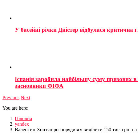
У басейні річки Дністер відбулася критична г
Іспанія заробила найбільшу суму призових в і
засновники ФІФА
Previous
Next
You are here:
Головна
yandex
Валентин Хоптян розпорядився виділити 150 тис. грн. на