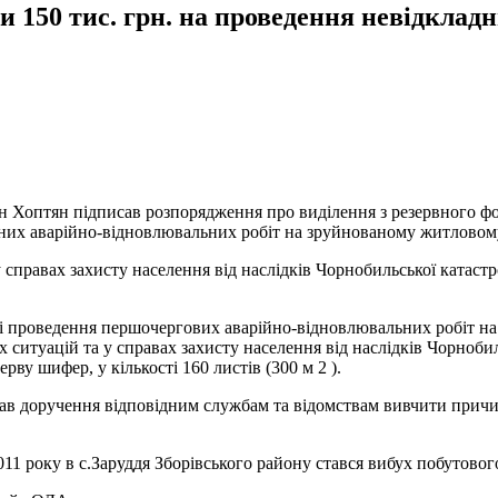
 150 тис. грн. на проведення невідкладн
ин Хоптян підписав розпорядження про виділення з резервного фо
дних аварійно-відновлювальних робіт на зруйнованому житловому 
 справах захисту населення від наслідків Чорнобильської катаст
зу і проведення першочергових аварійно-відновлювальних робіт н
ситуацій та у справах захисту населення від наслідків Чорнобил
рву шифер, у кількості 160 листів (300 м 2 ).
в доручення відповідним службам та відомствам вивчити причини
011 року в с.Заруддя Зборівського району стався вибух побутов