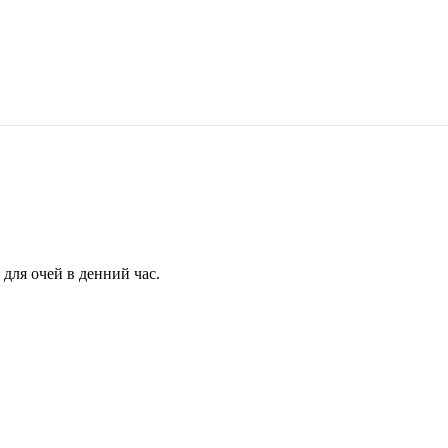
для очей в денний час.