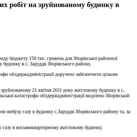
их робіт на зруйнованому будинку в
нду бюджету 150 тис. гривень для Зборівської районної
будинку в с. Заруддя Зборівського району.
рофи облдержадміністрації доручено забезпечити цільове
а зруйнованому 21 квітня 2011 року житловому будинку в с.
ьської катастрофи облдержадміністрації виділено Зборівській
 вибуху газу в будинку с.Заруддя Зборівського району та, за
ого газу в восьмиквартирному житловому будинку.