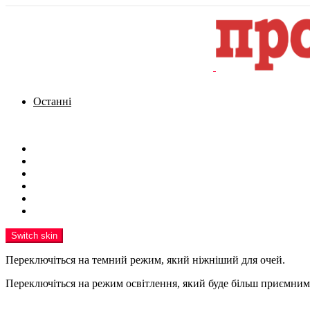
Останні
Menu
Новини
Політика
Кримінал
Фото
Надіслати новину
Реклама на сайті
Switch skin
Переключіться на темний режим, який ніжніший для очей.
Переключіться на режим освітлення, який буде більш приємним 
шукати