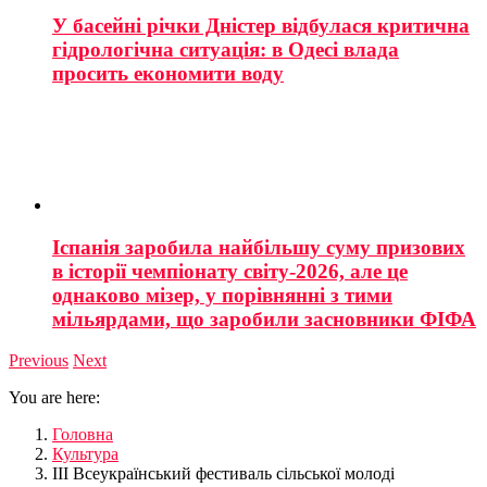
У басейні річки Дністер відбулася критична
гідрологічна ситуація: в Одесі влада
просить економити воду
Іспанія заробила найбільшу суму призових
в історії чемпіонату світу-2026, але це
однаково мізер, у порівнянні з тими
мільярдами, що заробили засновники ФІФА
Previous
Next
You are here:
Головна
Культура
III Всеукраїнський фестиваль сільської молоді