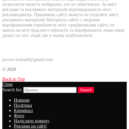
журналісти можуть вибірково, але не обов'язково. За зміст
реклами та рекламних матеріалів відповідальність несе
рекламодавець. Працівнки сайту можуть не поділяти зміст
рекламних матеріалів Матеріали сайту є творчим
відображенням сприйняття світу працівниками сайту, не
мають на меті будь-кого образити та відображають лише нашу
дуику на світ, події, що в ньому відбуваються.
Контакти:
provse.ternopil@gmail.com
© 2026
Back to Top
Close
Search for:
Search
Новини
Політика
Кримінал
Фото
Надіслати новину
Реклама на сайті