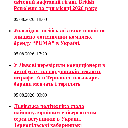
світовий нафтовий гігант British
Petroleum за три місяці 2026 року
05.08.2026, 18:00
Унаслідок російської атаки повністю
знищено логістичний комплекс
бренду “PUMA” в Україні.
05.08.2026, 17:20
У Львові перевірили кондиціонери в
автобусах: на порушників чекають
штрафи. А в Тернополі пасажири-
барани мовчать і терплять
05.08.2026, 09:09
Львівська політехніка стала
найпопулярнішим університетом
серед вступників в Україні.
Тернопільські хабарницькі