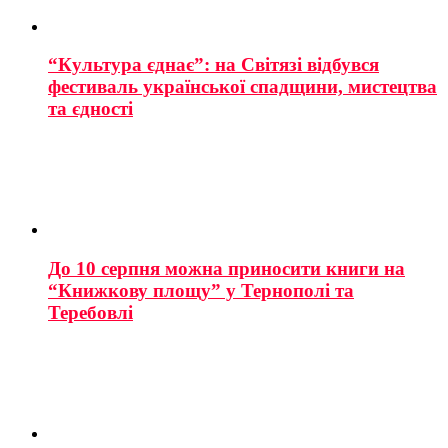
“Культура єднає”: на Світязі відбувся
фестиваль української спадщини, мистецтва
та єдності
До 10 серпня можна приносити книги на
“Книжкову площу” у Тернополі та
Теребовлі