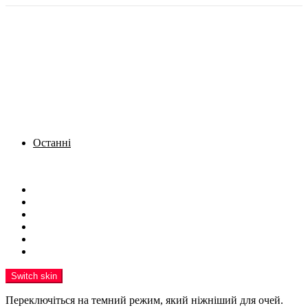
Останні
Menu
Новини
Політика
Кримінал
Фото
Надіслати новину
Реклама на сайті
Switch skin
Переключіться на темний режим, який ніжніший для очей.