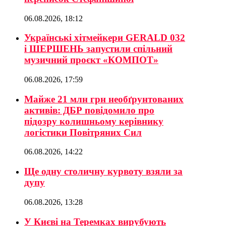
06.08.2026, 18:12
Українські хітмейкери GERALD 032
і ШЕРШЕНЬ запустили спільний
музичний проєкт «КОМПОТ»
06.08.2026, 17:59
Майже 21 млн грн необґрунтованих
активів: ДБР повідомило про
підозру колишньому керівнику
логістики Повітряних Сил
06.08.2026, 14:22
Ще одну столичну курвоту взяли за
дупу
06.08.2026, 13:28
У Києві на Теремках вирубують