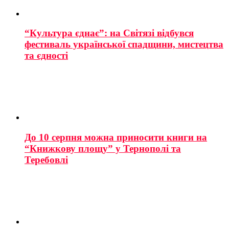
“Культура єднає”: на Світязі відбувся
фестиваль української спадщини, мистецтва
та єдності
До 10 серпня можна приносити книги на
“Книжкову площу” у Тернополі та
Теребовлі