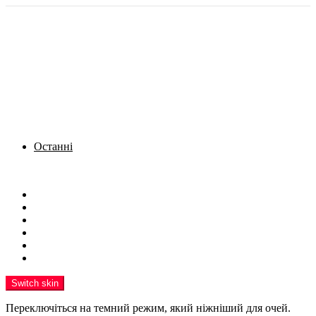
Останні
Menu
Новини
Політика
Кримінал
Фото
Надіслати новину
Реклама на сайті
Switch skin
Переключіться на темний режим, який ніжніший для очей.