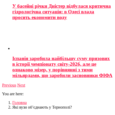
У басейні річки Дністер відбулася критична
гідрологічна ситуація: в Одесі влада
просить економити воду
Іспанія заробила найбільшу суму призових
в історії чемпіонату світу-2026, але це
однаково мізер, у порівнянні з тими
мільярдами, що заробили засновники ФІФА
Previous
Next
You are here:
Головна
Які вузи об’єднають у Тернополі?