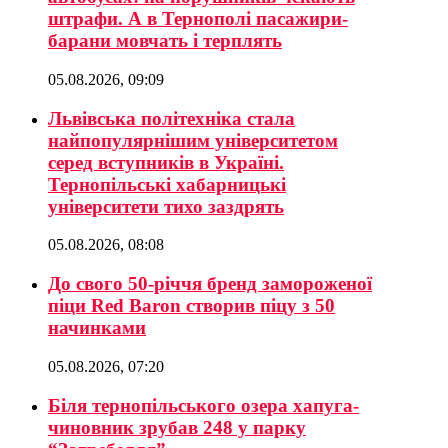
штрафи. А в Тернополі пасажири-
барани мовчать і терплять
05.08.2026, 09:09
Львівська політехніка стала
найпопулярнішим університетом
серед вступників в Україні.
Тернопільські хабарницькі
університети тихо заздрять
05.08.2026, 08:08
До свого 50-річчя бренд замороженої
піци Red Baron створив піцу з 50
начинками
05.08.2026, 07:20
Біля тернопільського озера хапуга-
чиновник зрубав 248 у парку