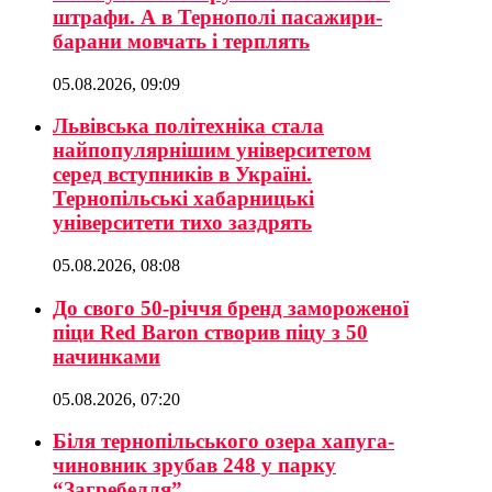
штрафи. А в Тернополі пасажири-
барани мовчать і терплять
05.08.2026, 09:09
Львівська політехніка стала
найпопулярнішим університетом
серед вступників в Україні.
Тернопільські хабарницькі
університети тихо заздрять
05.08.2026, 08:08
До свого 50-річчя бренд замороженої
піци Red Baron створив піцу з 50
начинками
05.08.2026, 07:20
Біля тернопільського озера хапуга-
чиновник зрубав 248 у парку
“Загребелля”