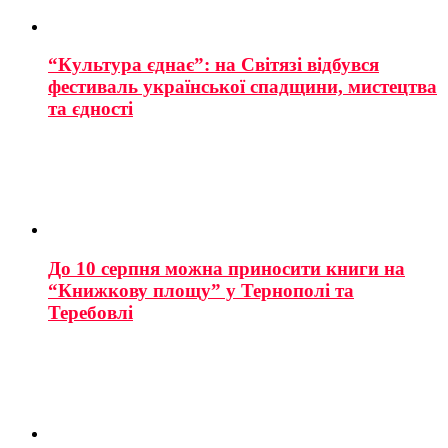
“Культура єднає”: на Світязі відбувся
фестиваль української спадщини, мистецтва
та єдності
До 10 серпня можна приносити книги на
“Книжкову площу” у Тернополі та
Теребовлі