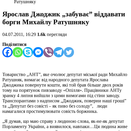
Ратушняку
Ярослав Джоджик „забуває” віддавати
борги Михайлу Ратушняку
04.07.2011, 16:29
1.6k
перегляди
Поділитися
Товариство „АНТ”, яке очолює депутат міської ради Михайло
Ратушняк, вимагає від народного депутата Ярослава
Джоджика повернути кошти, які той брав більше двох років
тому на порятунок пивзаводу «Опілля». Працівники АНТу
зранку 4 липня вийшли з цими вимогами під стіни заводу.
Транспорантами з надписом „Джоджик, поверни наші гроші”
та „Депутат без совісті – як пиво без солоду”, люди
намагалися простимулювати совість боржника.
„Я думав, що маю справу з людиною слова, як-не-як депутат
Порламенту України, а виявилося, навпаки…Ця людина живе