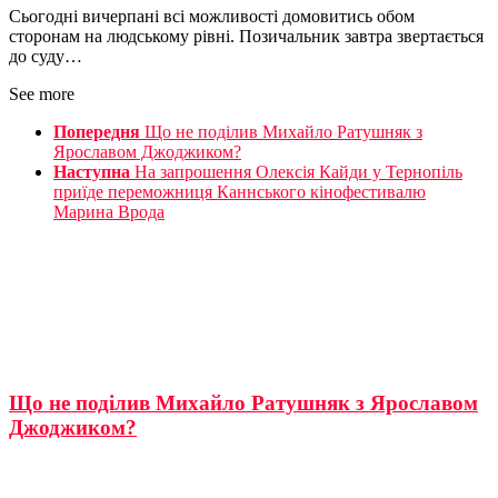
Сьогодні вичерпані всі можливості домовитись обом
сторонам на людському рівні. Позичальник завтра звертається
до суду…
See more
Попередня
Що не поділив Михайло Ратушняк з
Ярославом Джоджиком?
Наступна
На запрошення Олексія Кайди у Тернопіль
приїде переможниця Каннського кінофестивалю
Марина Врода
Що не поділив Михайло Ратушняк з Ярославом
Джоджиком?