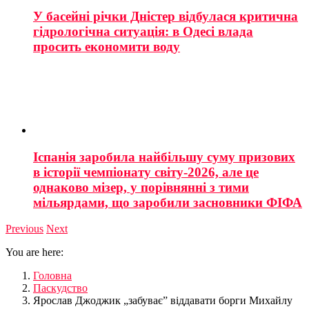
У басейні річки Дністер відбулася критична
гідрологічна ситуація: в Одесі влада
просить економити воду
Іспанія заробила найбільшу суму призових
в історії чемпіонату світу-2026, але це
однаково мізер, у порівнянні з тими
мільярдами, що заробили засновники ФІФА
Previous
Next
You are here:
Головна
Паскудство
Ярослав Джоджик „забуває” віддавати борги Михайлу