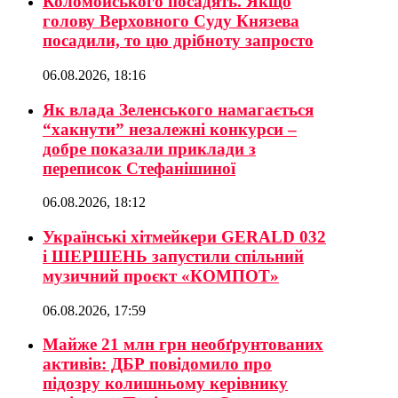
Коломойського посадять. Якщо
голову Верховного Суду Князева
посадили, то цю дрібноту запросто
06.08.2026, 18:16
Як влада Зеленського намагається
“хакнути” незалежні конкурси –
добре показали приклади з
переписок Стефанішиної
06.08.2026, 18:12
Українські хітмейкери GERALD 032
і ШЕРШЕНЬ запустили спільний
музичний проєкт «КОМПОТ»
06.08.2026, 17:59
Майже 21 млн грн необґрунтованих
активів: ДБР повідомило про
підозру колишньому керівнику