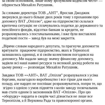
за своїм особливим, лише йому зрозумілим кодексом честі» —
обурюється Михайло Ратушняк.
За словами директора ТОВ „АНТ”, Ярослав Джоджик
звернувся до нього більше двох років тому з проханням про
допомогу ВАТ „Опіллю”, адже на підприємстві склалася
критична ситуація: не сплачувались податки до державного та
пенсійного фондів, відсотки банкам за кредити, не
розраховувались з постачальниками, і вже були виставлені
податкові пости – завод був на межі закриття.
„Вірячи словам народного депутата, та прагнучи допомогти
врятувати працююче підприємство, яких в Тернополі
залишились одиниці, я зі своїм колективом погодився на
допомогу. Ми надали заводу значну фінансову допомогу,
задіяли всі наші наявні ресурси та великий досвід роботи на
цьому ринку — розповідає Михайло Ратушняк.
Завдяки ТОВ «»АНТ», ВАТ „Опілля” розрахувалося з усіма
боргами, налагодило виробництво і все гірше для нього
позаду, але нардеп не поспішає розраховуватися, попри те, що
згідно з однією з умов підняття з колін заводу позичальник
мав стати одним із засновників ВАТ «Опілля». Про цю
«оборудку» нардепа в скорім часі дізнається не лише все
Тернопілля, а й Верховна Рада та правоохоронні органи.