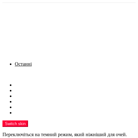
Останні
Menu
Новини
Політика
Кримінал
Фото
Надіслати новину
Реклама на сайті
Switch skin
Переключіться на темний режим, який ніжніший для очей.