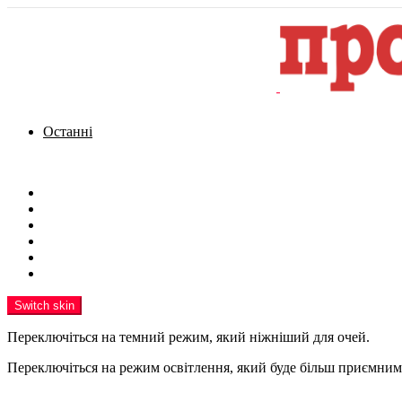
Останні
Menu
Новини
Політика
Кримінал
Фото
Надіслати новину
Реклама на сайті
Switch skin
Переключіться на темний режим, який ніжніший для очей.
Переключіться на режим освітлення, який буде більш приємним 
шукати