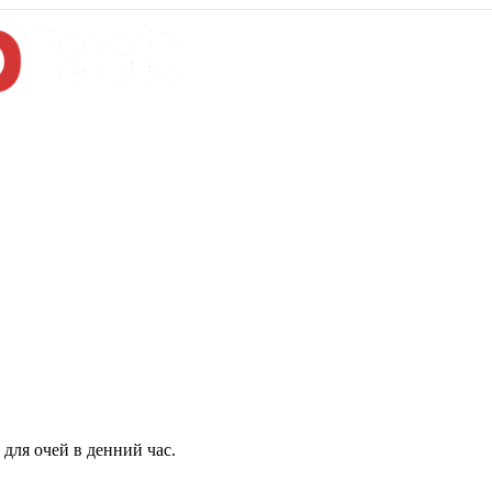
для очей в денний час.