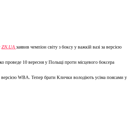
є
ZN.UA
заявив чемпіон світу з боксу у важкій вазі за версією
чко проведе 10 вересня у Польщі проти місцевого боксера
а версією WBA. Тепер брати Клички володіють усіма поясами у