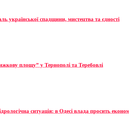
аль української спадщини, мистецтва та єдності
ижкову площу” у Тернополі та Теребовлі
ідрологічна ситуація: в Одесі влада просить еконо