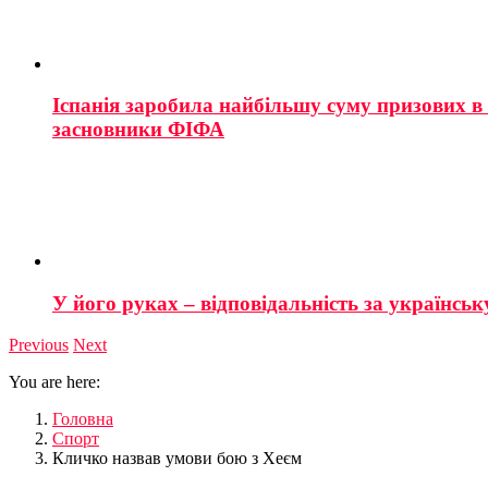
Іспанія заробила найбільшу суму призових в і
засновники ФІФА
У його руках – відповідальність за українську
Previous
Next
You are here:
Головна
Спорт
Кличко назвав умови бою з Хеєм