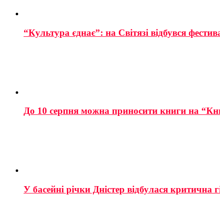
“Культура єднає”: на Світязі відбувся фестив
До 10 серпня можна приносити книги на “Кн
У басейні річки Дністер відбулася критична г