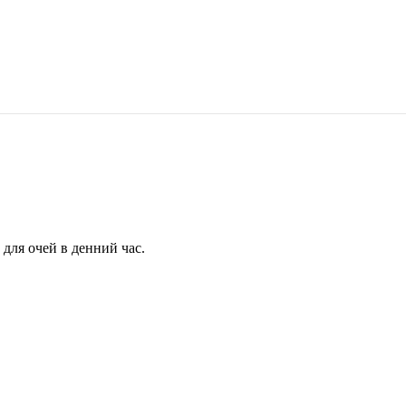
для очей в денний час.