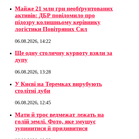
Майже 21 млн грн необґрунтованих
активів: ДБР повідомило про
підозру колишньому керівнику
логістики Повітряних Сил
06.08.2026, 14:22
Ще одну столичну курвоту взяли за
дупу
06.08.2026, 13:28
У Києві на Теремках вирубують
столітні дуби
06.08.2026, 12:45
Мати й троє ведмежат лежать на
голій землі. Фото, яке змушує
зупинитися й придивитися