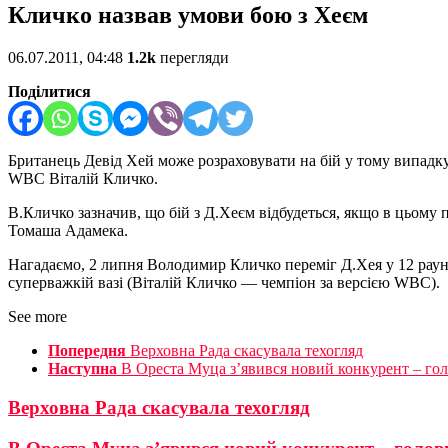
Кличко назвав умови бою з Хеєм
06.07.2011, 04:48
1.2k
перегляди
Поділитися
Британець Девід Хей може розраховувати на бій у тому випадку
WBC Віталій Кличко.
В.Кличко зазначив, що бій з Д.Хеєм відбудеться, якщо в цьому
Томаша Адамека.
Нагадаємо, 2 липня Володимир Кличко переміг Д.Хея у 12 раун
суперважкій вазі (Віталій Кличко — чемпіон за версією WBC).
See more
Попередня
Верховна Рада скасувала техогляд
Наступна
В Ореста Муца з’явився новий конкурент – го
Верховна Рада скасувала техогляд