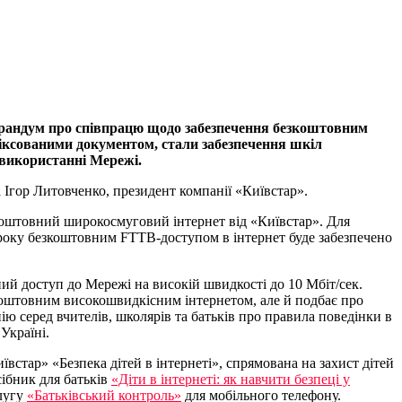
рандум про співпрацю щодо забезпечення безкоштовним
іксованими документом, стали забезпечення шкіл
 використанні Мережі.
 Ігор Литовченко, президент компанії «Київстар».
зкоштовний широкосмуговий інтернет від «Київстар». Для
о року безкоштовним FTTB-доступом в інтернет буде забезпечено
тний доступ до Мережі на високій швидкості до 10 Мбіт/сек.
безкоштовним високошвидкісним інтернетом, але й подбає про
 серед вчителів, школярів та батьків про правила поведінки в
Україні.
встар» «Безпека дітей в інтернеті», спрямована на захист дітей
сібник для батьків
«Діти в інтернеті: як навчити безпеці у
слугу
«Батьківський контроль»
для мобільного телефону.