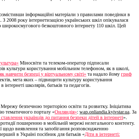
озмістивши інформаційні матеріали з правилами поведінки в
. З 2008 року інтернетизацією українських шкіл опікувалася
до широкосмугового безкоштовного інтернету 110 шкіл. Цей
ультура»
Міносвіти та телеком-оператор підписали
рів культури користування мобільним телефоном, як в школі,
 як навчити безпеці у віртуальному світі»
та надало йому
гриф
оектів, мета яких – підвищити культуру користування
 інтернеті школярів, батьків та педагогів.
и Мережу безпечною територією освіти та розвитку. Ініціатива
сію тематичного порталу «
Онляндія»
:
wap.onliandia.kyivstar.ua
. За
 ставлення українців до питання безпеки дітей в інтернеті
».
протидії поширенню в мобільній мережі нелегального контенту.
ії щодо виявлення та запобігання розповсюдженню
перший в Україні посібник для батьків «
Діти в інтернеті: