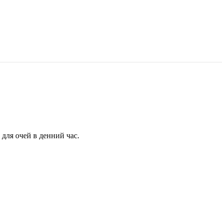
для очей в денний час.