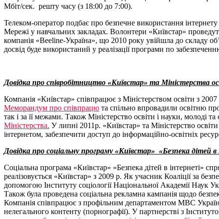
Мбіт/сек. решту часу (з 18:00 до 7:00).
Телеком-оператор подбає про безпечне використання інтернету
Мережі у навчальних закладах. Волонтери «Київстар» проведуть 
компанія «Beeline-Україна», що 2010 року увійшла до складу о
досвід буде використаний у реалізації програми по забезпеченн
Довідка про співробітництво «Київстар» та Міністерства осв
Компанія «Київстар» співпрацює з Міністерством освіти з 2007
Меморандум про співпрацю
та спільно впровадили освітню про
так і за її межами. Також Міністерство освіти і науки, молоді 
Міністерства.
У липні 2011р. «Київстар» та Міністерство освіти
інтернетом, забезпечити доступ до інформаційно-освітніх ресурс
Довідка про соціальну програму «Київстар» «Безпека дітей в
Соціальна програма «Київстар» «Безпека дітей в інтернеті» спря
реалізовується «Київстар» з 2009 р. Як учасник Коаліції за без
допомогою Інституту соціології Національної Академії Наук Ук
Також була проведена соціальна рекламна кампанія щодо безпек
Компанія співпрацює з профільним департаментом МВС України.
нелегального контенту (порнографії). У партнерстві з Інститут