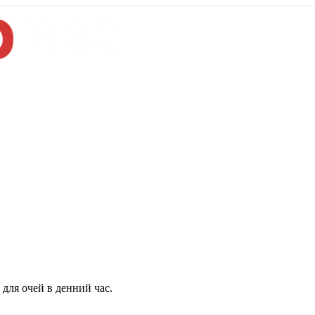
для очей в денний час.