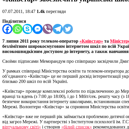
07.07.2011, 18:47
1.4k
перегляди
Поділитися
7 липня 2011 року телеком-оператор
«Київстар»
та
Міністер
безлімітним широкосмуговим інтернетом шкіл по всій Украї
високошвидкісним доступом до інтернету, а також навчання 
Своїми підписами Меморандум про співпрацю засвідчили Дмитро 
У рамках співпраці Міністерства освіти та телеком-оператора 
об’єднаного «Київстар» це не перший досвід інтернетизації укр
близько 200 шкіл по всій Україні.
«Київстар» проведе комплексні роботи по підключенню до Мер
вранці та вдень (з 7:00 до 18:00), і до 1 Мбіт/сек. решту часу
безпечне використання інтернету школярами, встановивши спеці
Мережі. Волонтери «Київстар» за сприяння Міністерства освіти п
«Київстар» вже не перший рік займається проблемою дитячої онл
від загроз Мережі. У партнерстві з Інститутом психології ім.
віртуальному світі»
і створив
«білий список»
рекомендованих ди