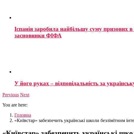
Іспанія заробила найбільшу суму призових в і
засновники ФІФА
У його руках – відповідальність за українську
Previous
Next
You are here:
Головна
«Київстар» забезпечить українські школи безлімітним інт
«Київстар» забезпечить українські шко