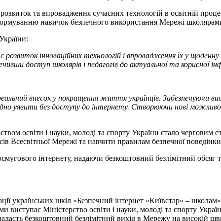
 розвиток та впровадження сучасних технологій в освітній проц
 формуванню навичок безпечного використання Мережі школярами 
 України:
є розвиток інноваційних технологій і впровадження їх у щоденну
ечивши доступ школярів і педагогів до актуальної та корисної і
и, реальний внесок у покращення життя українців. Забезпечуючи 
складно уявити без доступу до інтернету. Створюючи нові можлив
вом освіти і науки, молоді та спорту України стало черговим е
ів Всесвітньої Мережі та навчити правилам безпечної поведінки в
смугового інтернету, надаючи безкоштовний безлімітний обсяг т
ції українських шкіл «Безпечний інтернет «Київстар» – школам»
 виступає Міністерство освіти і науки, молоді та спорту Украї
надасть безкоштовний безлімітний вихід в Мережу на високій швидко