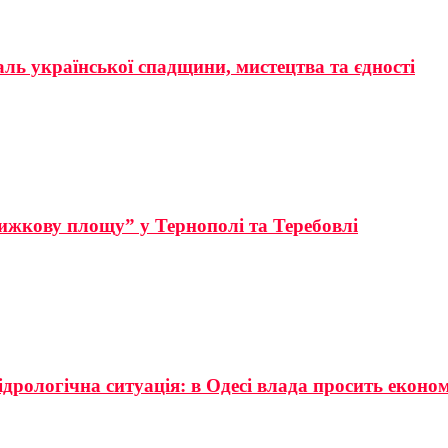
аль української спадщини, мистецтва та єдності
ижкову площу” у Тернополі та Теребовлі
ідрологічна ситуація: в Одесі влада просить еконо