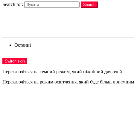
Search for:
Search
Login
Останні
Menu
Switch skin
Переключіться на темний режим, який ніжніший для очей.
Переключіться на режим освітлення, який буде більш приємним 
Login