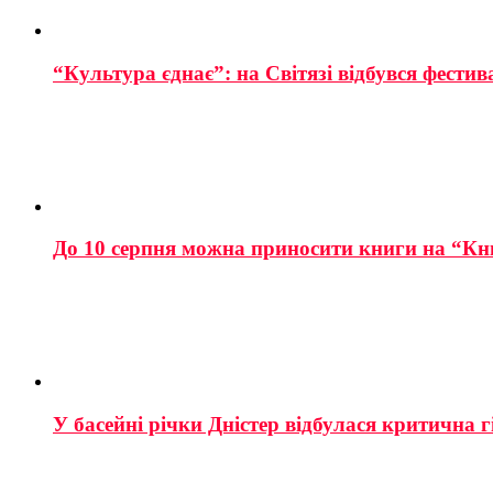
“Культура єднає”: на Світязі відбувся фестив
До 10 серпня можна приносити книги на “Кн
У басейні річки Дністер відбулася критична г