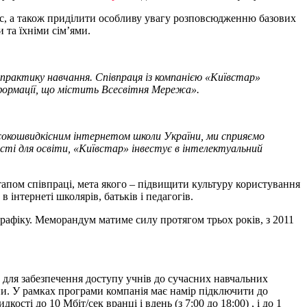
ес, а також приділити особливу увагу розповсюдженню базових
та їхніми сім’ями.
 практику навчання. Співпраця із компанією «Київстар»
нформації, що містить Всесвітня Мережа».
високошвидкісним інтернетом школи України, ми сприяємо
ості для освіти, «Київстар» інвестує в інтелектуальний
тапом співпраці, мета якого – підвищити культуру користування
 інтернеті школярів, батьків і педагогів.
рафіку. Меморандум матиме силу протягом трьох років, з 2011
 для забезпечення доступу учнів до сучасних навчальних
ни. У рамках програми компанія має намір підключити до
сті до 10 Мбіт/сек вранці і вдень (з 7:00 до 18:00) , і до 1