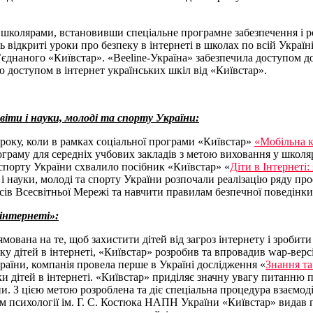
 школярами, встановивши спеціальне програмне забезпечення і р
відкриті уроки про безпеку в інтернеті в школах по всій Україні
б’єднаного «Київстар». «Beeline-Україна» забезпечила доступом 
ю доступом в інтернет українських шкіл від «Київстар».
іти і науки, молоді та спорту України:
 року, коли в рамках соціальної програми «Київстар»
«Мобільна к
граму для середніх учбових закладів з метою виховання у школя
та спорту України схвалило посібник «Київстар» «
Діти в Інтернеті:
 і науки, молоді та спорту України розпочали реалізацію ряду пр
ів Всесвітньої Мережі та навчити правилам безпечної поведінки в
 інтернеті»:
мована на те, щоб захистити дітей від загроз інтернету і зробит
пеку дітей в інтернеті, «Київстар» розробив та впровадив wap-вер
раїни, компанія провела перше в Україні дослідження «
Знання та
и дітей в інтернеті. «Київстар» приділяє значну увагу питанню 
 З цією метою розроблена та діє спеціальна процедура взаємод
ом психології ім. Г. С. Костюка НАПН України «Київстар» видав 