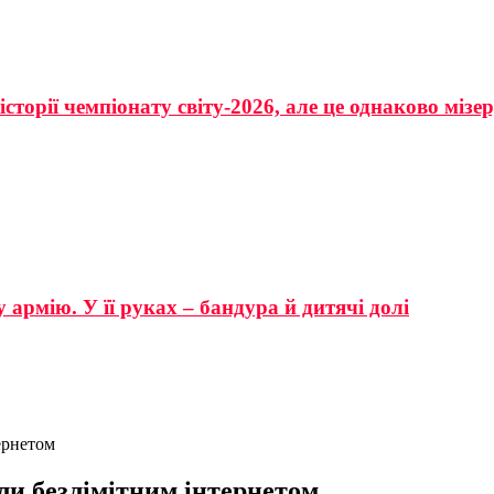
сторії чемпіонату світу-2026, але це однаково мізе
 армію. У її руках – бандура й дитячі долі
ернетом
ли безлімітним інтернетом