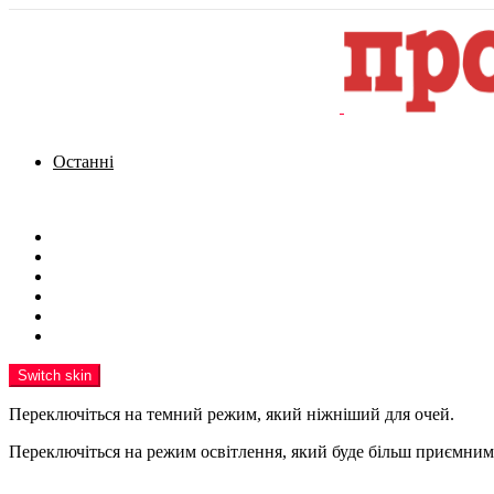
Останні
Menu
Новини
Політика
Кримінал
Фото
Надіслати новину
Реклама на сайті
Switch skin
Переключіться на темний режим, який ніжніший для очей.
Переключіться на режим освітлення, який буде більш приємним 
шукати