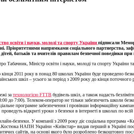
ство освіти і науки, молоді та спорту України
підписали Мемо
ні. Пріоритетними напрямками соціального партнерства, заф
дітей, батьків та вчителів правилам безпечної поведінки при
Табачник, Міністр освіти і науки, молоді та спорту України та
до кінця 2011 року в понад 80 школах України буде проведено бе
аїнських шкіл – усього за період з 2009 року до кінця поточног
ежі за
технологією FTTB
будівель шкіл, а також надасть безлімі
 (з 18:00 до 7:00). Телеком-оператор не тільки забезпечить школи 
альне програмне забезпечення і провівши інформаційну кампанію
роведуть відкриті уроки з безпеки в інтернеті в школах по всій 
айн-безпеки. У компанії з 2009 року діє соціальна програма «Киї
 Г.С.Костюка НАПН України «Київстар» видав перший в Україні по
тячих сайтів, на основі якого було розроблено безкоштовну по