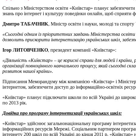
Спільно з Міністерством освіти «Київстар» планує забезпечити
знань про інтернет і культуру поведінки онлайн, щоб сприяти
Дмитро ТАБАЧНИК
, Міністр освіти і науки, молоді та спорту
«Сьогодні одним із пріоритетних завдань Міністерства освіти 
дозволить прискорити інтернетизацію українських шкіл, забезп
Ігор ЛИТОВЧЕНКО
, президент компанії «Київстар»:
«Діяльність «Київстар» – це корисні справи для людей і країн
організації повноцінного навчального процесу, який сьогодні 
розвиток нашої країни».
Підписання Меморандуму між компанією «Київстар» і Міністерст
інтернетом, забезпечити доступ до інформаційно-освітніх ресурс
«Київстар» планує підключати школи по всій Україні до широко
по 2013 рік.
Довідка про програму інтернетизації українських шкіл:
«Київстар» здійснює загальнонаціональну програму інтернетиза
інформаційних ресурсів Мережі. Соціальним партнером програми
інтернету 200 шкіл по всій Україні до кінця 2011 р. «Київстар» 