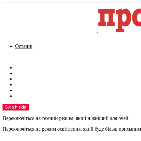
Останні
Menu
Новини
Політика
Кримінал
Фото
Надіслати новину
Реклама на сайті
Switch skin
Переключіться на темний режим, який ніжніший для очей.
Переключіться на режим освітлення, який буде більш приємним 
шукати