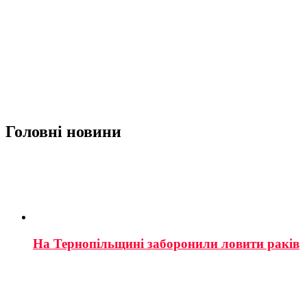
Головні новини
На Тернопільщині заборонили ловити раків