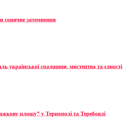
ти сонячне затемнення
аль української спадщини, мистецтва та єдності
ижкову площу” у Тернополі та Теребовлі