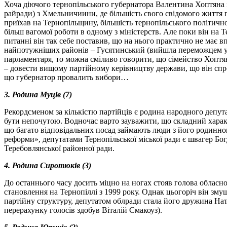
Хоча діючого тернопільського губернатора Валентина Хоптяна і
райради) з Хмельничиини, де більшість свого свідомого життя п
приїхав на Тернопільщину, більшість тернопільського політичн
більш вагомої роботи в одному з міністерств. Але поки він на 
питанні він так себе поставив, що на нього практично не має 
найпотужніших районів – Гусятинський (вийшла переможцем у бо
парламентаря, то можна сміливо говорити, що сімейство Хоптя
– довести вищому партійному керівництву держави, що він спро
що губернатор провалить вибори…
3. Родина Муців (7)
Рекордсменом за кількістю партійців є родина народного депутат
бути непочутою. Водночас варто зауважити, що складний харак
що багато відповідальних посад займають люди з його родинного
реформи», депутатами Тернопільської міської ради є швагер Б
Теребовлянської районної ради.
4. Родина Сиротюків (3)
До останнього часу досить міцно на ногах стояв
голова
обласно
становлення на Тернопіллі з 1999 року. Однак цьогоріч він зм
партійну структуру, депутатом облради стала його дружина Нат
перерахунку голосів здобув Віталій Смакоуз).