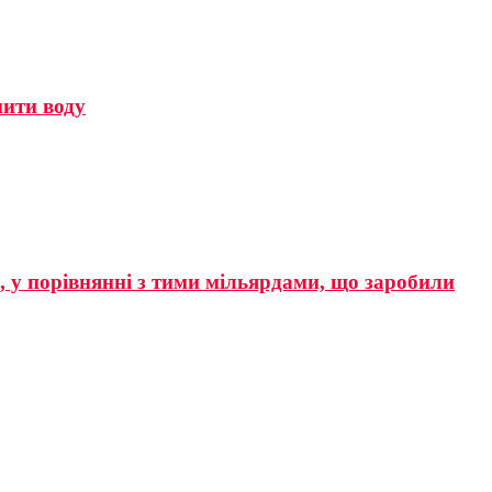
мити воду
р, у порівнянні з тими мільярдами, що заробили