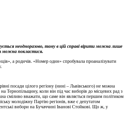
жується неодноразово, тому в цій справі вірити можна лише
нт можна покластися.
нців», а родичів. «Номер один» спробувала проаналізувати
.
вні посади цілого регіону (нині – Львівського) не можна
а Тернопільщину, коли він під час виборів до місцевих рад з
ожна сміливо вважати, що саме він являється першим політиком
міську молодіжну Партію регіонів, вже є депутатом
ентські вибори на Бучаччині Іванові Стойкові. Що ж, у