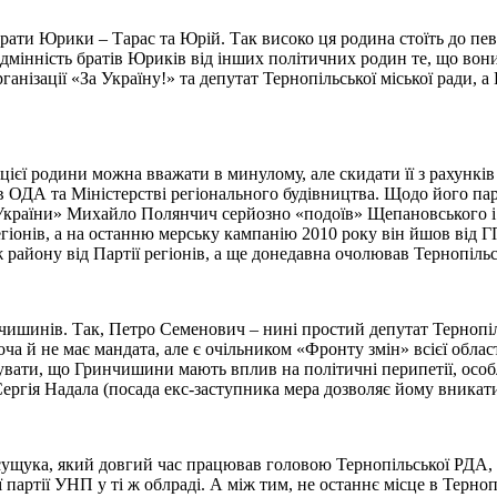
ати Юрики – Тарас та Юрій. Так високо ця родина стоїть до певн
дмінність братів Юриків від інших політичних родин те, що вони
ганізації «За Україну!» та депутат Тернопільської міської ради,
єї родини можна вважати в минулому, але скидати її з рахунків
 ОДА та Міністерстві регіонального будівництва. Щодо його пар
України» Михайло Полянчич серйозно «подоїв» Щепановського і 
егіонів, а на останню мерську кампанію 2010 року він йшов від Г
 району від Партії регіонів, а ще донедавна очолював Тернопіль
нчишинів. Так, Петро Семенович – нині простий депутат Тернопіл
 й не має мандата, але є очільником «Фронту змін» всієї області 
увати, що Гринчишини мають вплив на політичні перипетії, особ
ергія Надала (посада екс-заступника мера дозволяє йому вникати 
ущука, який довгий час працював головою Тернопільської РДА, б
 партії УНП у ті ж облраді. А між тим, не останнє місце в Терно