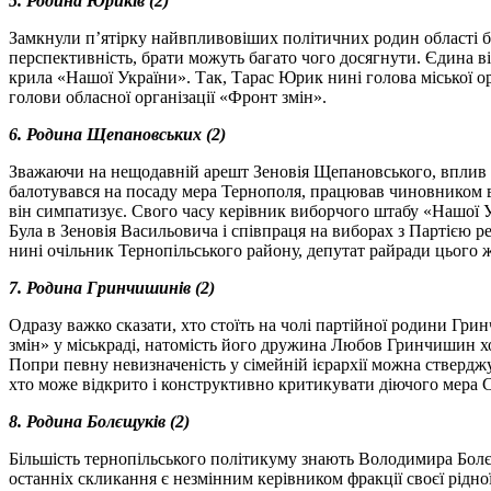
5. Родина Юриків (2)
Замкнули п’ятірку найвпливовіших політичних родин області бр
перспективність, брати можуть багато чого досягнути. Єдина ві
крила «Нашої України». Так, Тарас Юрик нині голова міської ор
голови обласної організації «Фронт змін».
6. Родина
Щепановських (2)
Зважаючи на нещодавній арешт Зеновія Щепановського, вплив ці
балотувався на посаду мера Тернополя, працював чиновником в
він симпатизує. Свого часу керівник виборчого штабу «Нашої 
Була в Зеновія Васильовича і співпраця на виборах з Партією р
нині очільник Тернопільського району, депутат райради цього ж
7. Родина Гринчишинів (2)
Одразу важко сказати, хто стоїть на чолі партійної родини Гри
змін» у міськраді, натомість його дружина Любов Гринчишин хоча
Попри певну невизначеність у сімейній ієрархії можна ствердж
хто може відкрито і конструктивно критикувати діючого мера С
8. Родина
Болєщуків (2)
Більшість тернопільського політикуму знають Володимира Болє
останніх скликання є незмінним керівником фракції своєї рідної