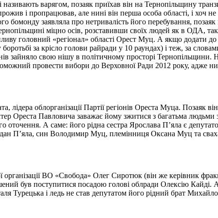
 називають варягом, позаяк приїхав він на Тернопільщину транз
рожив і пропрацював, але нині він перша особа області, і хоч не
ого бомонду заявляла про нетривалість його перебування, позая
Тернопільщині міцно осів, розставивши своїх людей як в ОДА, та
впливу головний «регіонал» області Орест Муц. А якщо додати д
ротьбі за крісло голови райради у 10 раундах) і теж, за словам
нів зайняло свою нішу в політичному просторі Тернопільщини. Н
можний провести вибори до Верховної Ради 2012 року, адже нині
а, лідера облорганізації Партії регіонів Ореста Муца.
Позаяк він
тер Ореста Павловича заважає йому зжитися з багатьма людьми з
 оточення. А саме: його рідна сестра Ярослава П’яла є депутато
огдан П’яла, син Володимир Муц, племінниця Оксана Муц та свах
ї організації ВО «Свобода» Олег Сиротюк (він же керівник фракці
ушений був поступитися посадою голові облради Олексію Кайді. А
аля Турецька і ледь не став депутатом його рідний брат Михайл