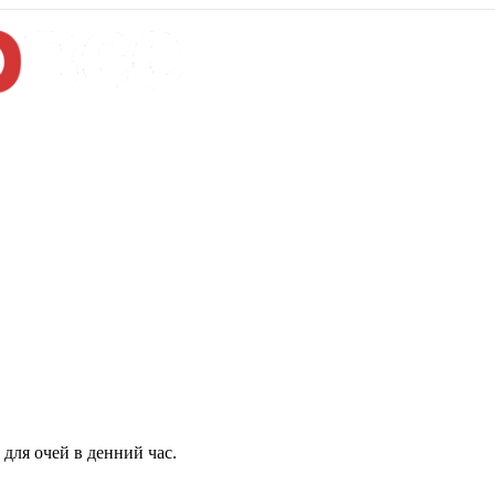
для очей в денний час.