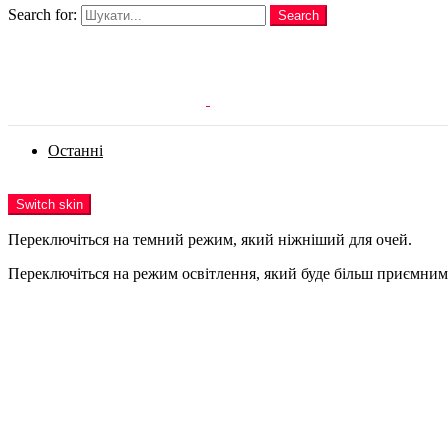
Search for:
Search
Login
Останні
Menu
Switch skin
Переключіться на темний режим, який ніжніший для очей.
Переключіться на режим освітлення, який буде більш приємним 
Login