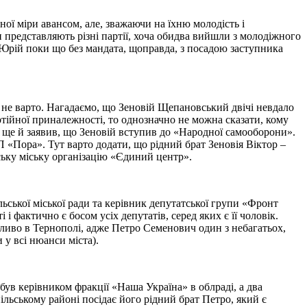
ої міри авансом, але, зважаючи на їхню молодість і
 представляють різні партії, хоча обидва вийшли з молодіжного
 а Юрій поки що без мандата, щоправда, з посадою заступника
 не варто. Нагадаємо, що Зеновій Щепановський двічі невдало
тійної приналежності, то однозначно не можна сказати, кому
ще й заявив, що Зеновій вступив до «Народної самооборони».
П «Пора». Тут варто додати, що рідний брат Зеновія Віктор –
ську міську організацію «Єдиний центр».
ьської міської ради та керівник депутатської групи «Фронт
і фактично є босом усіх депутатів, серед яких є її чоловік.
ливо в Тернополі, адже Петро Семенович один з небагатьох,
у всі нюанси міста).
ув керівником фракції «Наша Україна» в облраді, а два
пільському районі посідає його рідний брат Петро, який є