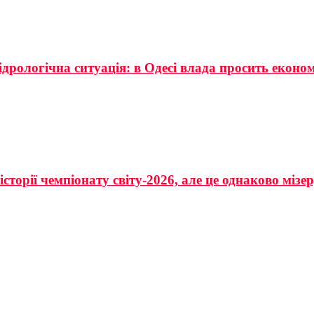
ідрологічна ситуація: в Одесі влада просить еконо
сторії чемпіонату світу-2026, але це однаково мізе