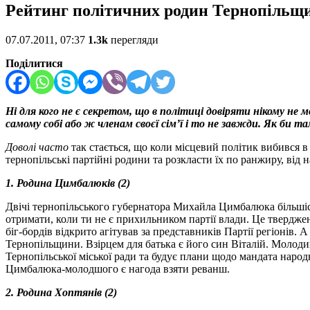
Рейтинг політичних родин Тернопільщ
07.07.2011, 07:37
1.3k
перегляди
Поділитися
Ні для кого не є секретом, що в політиці довіряти нікому н
самому собі або ж членам своєї сім’ї і то не завжди.
Як би та
Доволі часто
так стається, що коли місцевий політик вибився в
тернопільські партійні родини та розкласти їх по ранжиру, ві
1. Родина Цимбалюків (2)
Двічі тернопільського губернатора Михайла Цимбалюка більшіст
отримати, коли ти не є прихильником партії влади. Це твердже
біг-бордів відкрито агітував за представників Партії регіонів
Тернопільщини. Взірцем для батька є його син Віталій. Молодий
Тернопільської міської ради та будує плани щодо мандата народ
Цимбалюка-молодшого є нагода взяти реванш.
2. Родина
Хоптянів (2)