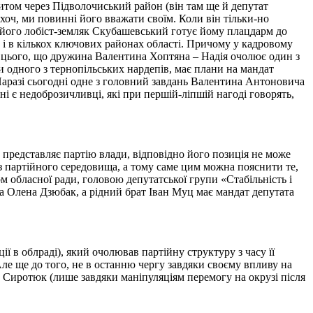
итом через Підволочиський район (він там ще й депутат
 хоч, ми повинні його вважати своїм. Коли він тільки-но
к його лобіст-земляк Скубашевський готує йому плацдарм до
к і в кількох ключових районах області. Причому у кадровому
о цього, що дружина Валентина Хоптяна – Надія очолює один з
и одного з тернопільських нардепів, має плани на мандат
аразі сьогодні одне з головний завдань Валентина Антоновича
 є недоброзичливці, які при першій-ліпшій нагоді говорять,
 представляє партію влади, відповідно його позиція не може
 партійного середовища, а тому саме цим можна пояснити те,
м обласної ради, головою депутатської групи «Стабільність і
а Олена Дзюбак, а рідний брат Іван Муц має мандат депутата
ї в облраді), який очолював партійну структуру з часу її
ле ще до того, не в останню чергу завдяки своєму впливу на
о Сиротюк (лише завдяки маніпуляціям перемогу на окрузі після