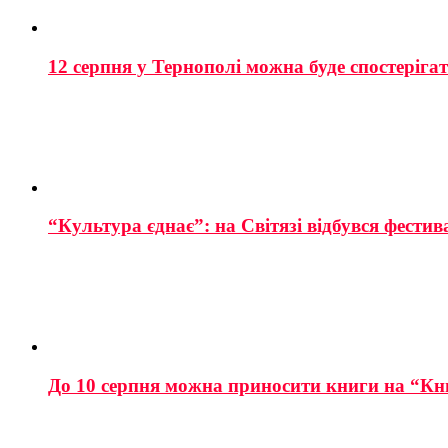
12 серпня у Тернополі можна буде спостеріга
“Культура єднає”: на Світязі відбувся фестив
До 10 серпня можна приносити книги на “Кн