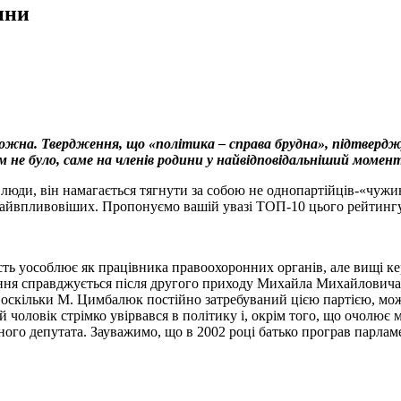
ини
е можна. Твердження, що «політика – справа брудна», підтверд
м не було, саме на членів родини у найвідповідальніший моме
 люди, він намагається тягнути за собою не однопартійців-«чужи
д найвпливовіших. Пропонуємо вашій увазі ТОП-10 цього рейтингу
ь уособлює як працівника правоохоронних органів, але вищі кері
ння справджується після другого приходу Михайла Михайловича н
. А оскільки М. Цимбалюк постійно затребуваний цією партією, м
 чоловік стрімко увірвався в політику і, окрім того, що очолює 
ного депутата. Зауважимо, що в 2002 році батько програв парлам