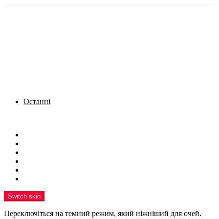
Останні
Menu
Новини
Політика
Кримінал
Фото
Надіслати новину
Реклама на сайті
Switch skin
Переключіться на темний режим, який ніжніший для очей.