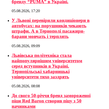
бренду “PUMA” в Україні.
05.08.2026, 17:20
У Львові перевірили кондиціонери в
автобусах: на порушників чекають
штрафи. А в Тернополі пасажири-
барани мовчать і терплять
05.08.2026, 09:09
Львівська політехніка стала
найпопулярнішим університетом
серед вступників в Україні.
Тернопільські хабарницькі
університети тихо заздрять
05.08.2026, 08:08
До свого 50-річчя бренд замороженої
піци Red Baron створив піцу з 50
начинками