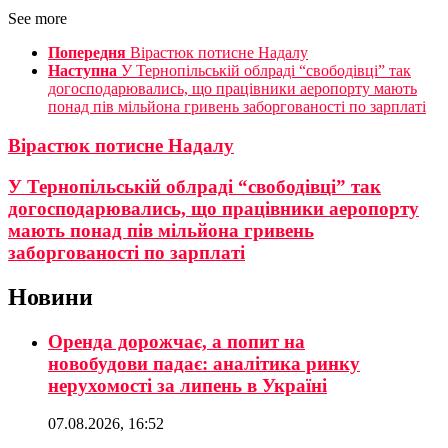
See more
Попередня
Вірастюк потисне Надалу
Наступна
У Тернопільській облраді “свободівці” так
догосподарювались, що працівники аеропорту мають
понад пів мільйона гривень заборгованості по зарплаті
Вірастюк потисне Надалу
У Тернопільській облраді “свободівці” так
догосподарювались, що працівники аеропорту
мають понад пів мільйона гривень
заборгованості по зарплаті
Новини
Оренда дорожчає, а попит на
новобудови падає: аналітика ринку
нерухомості за липень в Україні
07.08.2026, 16:52