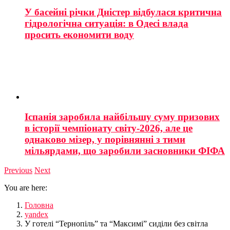
У басейні річки Дністер відбулася критична
гідрологічна ситуація: в Одесі влада
просить економити воду
Іспанія заробила найбільшу суму призових
в історії чемпіонату світу-2026, але це
однаково мізер, у порівнянні з тими
мільярдами, що заробили засновники ФІФА
Previous
Next
You are here:
Головна
yandex
У готелі “Тернопіль” та “Максимі” сиділи без світла