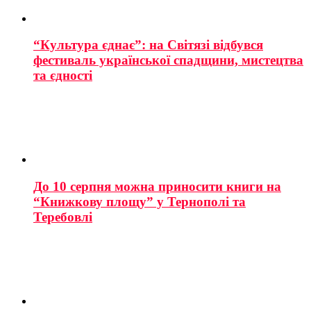
“Культура єднає”: на Світязі відбувся
фестиваль української спадщини, мистецтва
та єдності
До 10 серпня можна приносити книги на
“Книжкову площу” у Тернополі та
Теребовлі