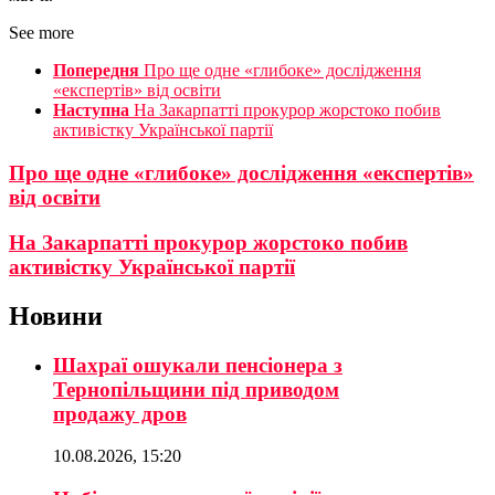
See more
Попередня
Про ще одне «глибоке» дослідження
«експертів» від освіти
Наступна
На Закарпатті прокурор жорстоко побив
активістку Української партії
Про ще одне «глибоке» дослідження «експертів»
від освіти
На Закарпатті прокурор жорстоко побив
активістку Української партії
Новини
Шахраї ошукали пенсіонера з
Тернопільщини під приводом
продажу дров
10.08.2026, 15:20