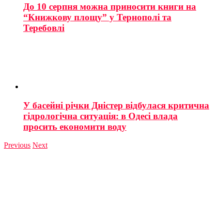
До 10 серпня можна приносити книги на
“Книжкову площу” у Тернополі та
Теребовлі
У басейні річки Дністер відбулася критична
гідрологічна ситуація: в Одесі влада
просить економити воду
Previous
Next