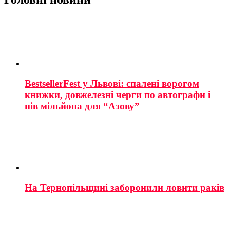
BestsellerFest у Львові: спалені ворогом
книжки, довжелезні черги по автографи і
пів мільйона для “Азову”
На Тернопільщині заборонили ловити раків