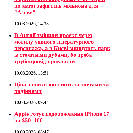
по автографи і пів мільйона для
“Азову”
10.08.2026, 14:38
В Англії змінили проект через
могилу уявного літературного
персонажа, а в Києві знищують парк
із столітніми дубами, бо треба
трубопровід прокласти
10.08.2026, 13:51
Ціна золота: що стоїть за злетами та
падіннями
10.08.2026, 09:44
Apple готує подорожчання iPhone 17
на $50–100
10.08.2026, 08:47