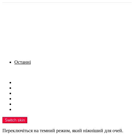
Останні
Menu
Новини
Політика
Кримінал
Фото
Надіслати новину
Реклама на сайті
Switch skin
Переключіться на темний режим, який ніжніший для очей.