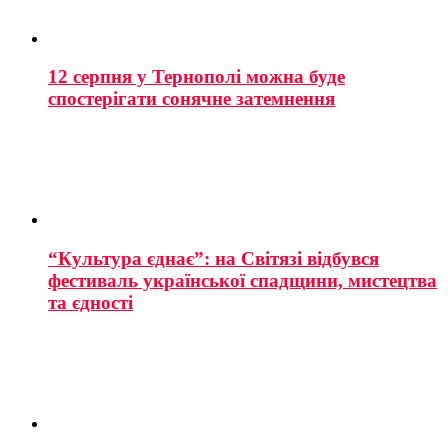
12 серпня у Тернополі можна буде
спостерігати сонячне затемнення
“Культура єднає”: на Світязі відбувся
фестиваль української спадщини, мистецтва
та єдності