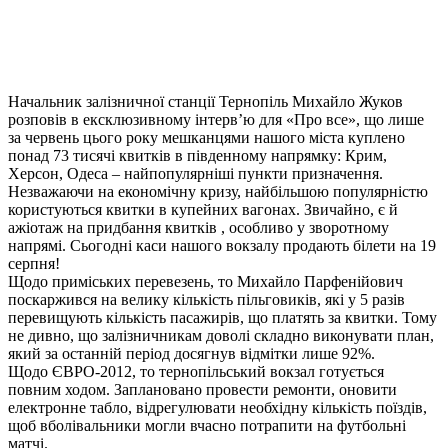
Начальник залізничної станції Тернопіль Михайло Жуков
розповів в ексклюзивному інтерв’ю для «Про все», що лише
за червень цього року мешканцями нашого міста куплено
понад 73 тисячі квитків в південному напрямку: Крим,
Херсон, Одеса – найпопулярніші пункти призначення.
Незважаючи на економічну кризу, найбільшою популярністю
користуються квитки в купейних вагонах. Звичайно, є й
ажіотаж на придбання квитків , особливо у зворотному
напрямі. Сьогодні каси нашого вокзалу продають білети на 19
серпня!
Щодо приміських перевезень, то Михайло Парфенійович
поскаржився на велику кількість пільговиків, які у 5 разів
перевищують кількість пасажирів, що платять за квитки. Тому
не дивно, що залізничникам доволі складно виконувати план,
який за останній період досягнув відмітки лише 92%.
Щодо ЄВРО-2012, то тернопільський вокзал готується
повним ходом. Заплановано провести ремонти, оновити
електронне табло, відрегулювати необхідну кількість поїздів,
щоб вболівальники могли вчасно потрапити на футбольні
матчі.