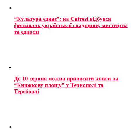
“Культура єднає”: на Світязі відбувся
фестиваль української спадщини, мистецтва
та єдності
До 10 серпня можна приносити книги на
“Книжкову площу” у Тернополі та
Теребовлі