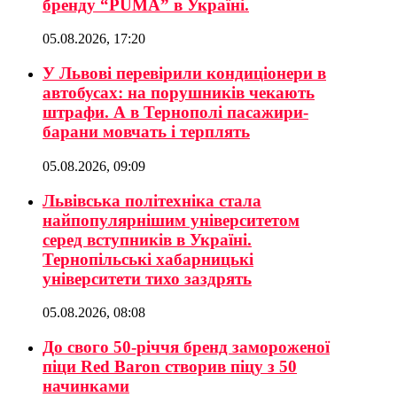
бренду “PUMA” в Україні.
05.08.2026, 17:20
У Львові перевірили кондиціонери в
автобусах: на порушників чекають
штрафи. А в Тернополі пасажири-
барани мовчать і терплять
05.08.2026, 09:09
Львівська політехніка стала
найпопулярнішим університетом
серед вступників в Україні.
Тернопільські хабарницькі
університети тихо заздрять
05.08.2026, 08:08
До свого 50-річчя бренд замороженої
піци Red Baron створив піцу з 50
начинками