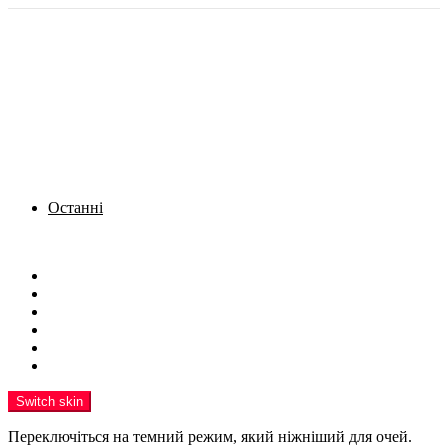
Останні
Menu
Новини
Політика
Кримінал
Фото
Надіслати новину
Реклама на сайті
Switch skin
Переключіться на темний режим, який ніжніший для очей.