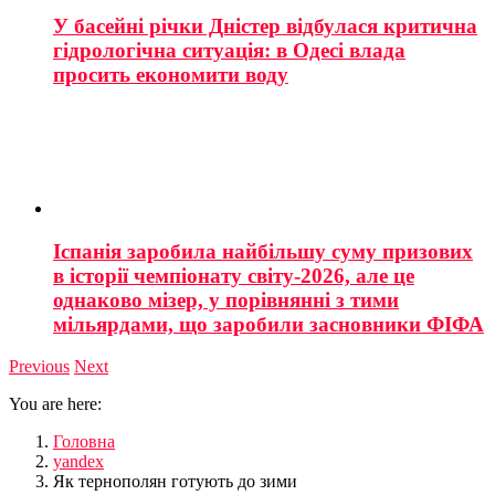
У басейні річки Дністер відбулася критична
гідрологічна ситуація: в Одесі влада
просить економити воду
Іспанія заробила найбільшу суму призових
в історії чемпіонату світу-2026, але це
однаково мізер, у порівнянні з тими
мільярдами, що заробили засновники ФІФА
Previous
Next
You are here:
Головна
yandex
Як тернополян готують до зими