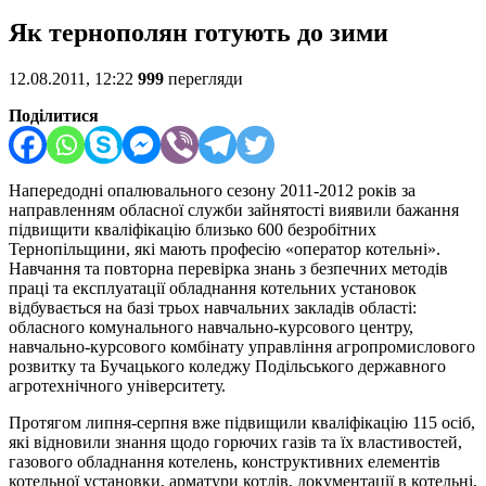
Як тернополян готують до зими
12.08.2011, 12:22
999
перегляди
Поділитися
Напередодні опалювального сезону 2011-2012 років за
направленням обласної служби зайнятості виявили бажання
підвищити кваліфікацію близько 600 безробітних
Тернопільщини, які мають професію «оператор котельні».
Навчання та повторна перевірка знань з безпечних методів
праці та експлуатації обладнання котельних установок
відбувається на базі трьох навчальних закладів області:
обласного комунального навчально-курсового центру,
навчально-курсового комбінату управління агропромислового
розвитку та Бучацького коледжу Подільського державного
агротехнічного університету.
Протягом липня-серпня вже підвищили кваліфікацію 115 осіб,
які відновили знання щодо горючих газів та їх властивостей,
газового обладнання котелень, конструктивних елементів
котельної установки, арматури котлів, документації в котельні,