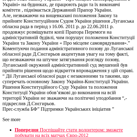
Україні» на будинках, де працюють ради та їх виконавчі
комітети , піднімається Державний Прапор України.
Але, незважаючи на вищевказані положення Закону та
прийняте Конституційним Судом України рішення ,Луганська
обласна рада в період з 16.06. 2011 р. до 22.06.2011 р.
продовжує розміщувати копії Прапора Перемоги на
адміністративній будівлі, чим порушує положення Конституції
України та Закону України « Про місцеве самоврядування».”
Коментуючи подання адміністративного позову до Луганської
обласної ради Д.Снєгирьов акцентував увагу на тому факті,
що незважаючи на штучне затягування розгляду позову,
Луганський окружний адміністративний суд змушений був
прийняти рішення щодо відкриття впровадження у цій справі.
“ Дії Луганської обласної ради є незаконними та такими, що
суперечать основному Закону України-Конституції України.
Рішення Конституційного Суду України та положення
Конституції України обов’язкові до виконання на всій
території України не зважаючи на політичні уподобання “,-
підкреслив Д.Снєгирьов.
Прес-служба БФ” Підтримки Українських ініціатив ”
See more
Попередня
Поспішайте стати волонтером: зможете
побувати на всіх матчах Євро-2012