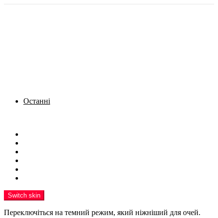
Останні
Menu
Новини
Політика
Кримінал
Фото
Надіслати новину
Реклама на сайті
Switch skin
Переключіться на темний режим, який ніжніший для очей.