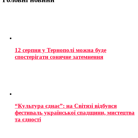
12 серпня у Тернополі можна буде
спостерігати сонячне затемнення
“Культура єднає”: на Світязі відбувся
фестиваль української спадщини, мистецтва
та єдності