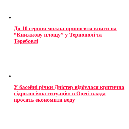
До 10 серпня можна приносити книги на
“Книжкову площу” у Тернополі та
Теребовлі
У басейні річки Дністер відбулася критична
гідрологічна ситуація: в Одесі влада
просить економити воду