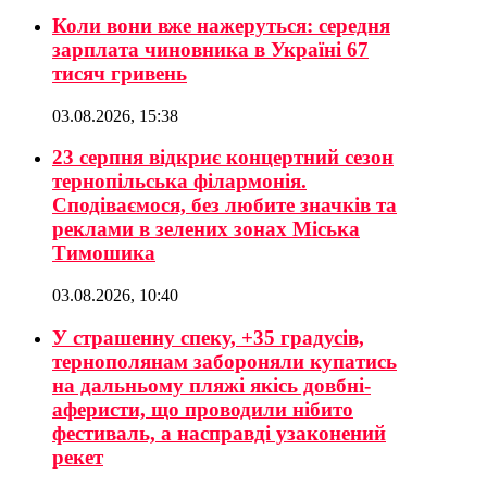
Коли вони вже нажеруться: середня
зарплата чиновника в Україні 67
тисяч гривень
03.08.2026, 15:38
23 серпня відкриє концертний сезон
тернопільська філармонія.
Сподіваємося, без любите значків та
реклами в зелених зонах Міська
Тимошика
03.08.2026, 10:40
У страшенну спеку, +35 градусів,
тернополянам забороняли купатись
на дальньому пляжі якісь довбні-
аферисти, що проводили нібито
фестиваль, а насправді узаконений
рекет