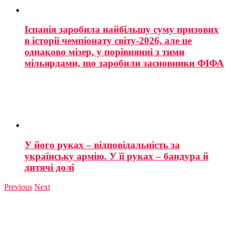
Іспанія заробила найбільшу суму призових
в історії чемпіонату світу-2026, але це
однаково мізер, у порівнянні з тими
мільярдами, що заробили засновники ФІФА
У його руках – відповідальність за
українську армію. У її руках – бандура й
дитячі долі
Previous
Next