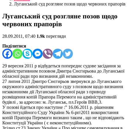
Луганський суд розгляне позов щодо червоних прапорів
Луганський суд розгляне позов щодо
червоних прапорів
28.09.2011, 07:40
1.9k
перегляди
Поділитися
29 вересня 2011 р відбудеться попереднє судове засідання за
адміністративним позовом Дмитра Снєгирьова до Луганської
обласної ради про визнання дій незаконними.
27 липня 2011 Дмитро Снєгирьов звернувся до Луганського
окружного адміністративного суду з позовом щодо визнання
незаконними дії Луганської обласної ради з приводу
розміщення копій Прапора Перемоги на адміністративній
будівлі , за адресою: м. Луганськ, пл.Героїв ВВВ,3.
У позові йдеться про наступне :” 16.06.2011 р. рішенням
Конституційного Суду України № 6-рп\2011 використання
копій Прапора Перемоги визнано таким , що не відповідають
Конституції України ( є неконституційними).
Згідно ст.23 Закону України « Про місцеве самоврядування в