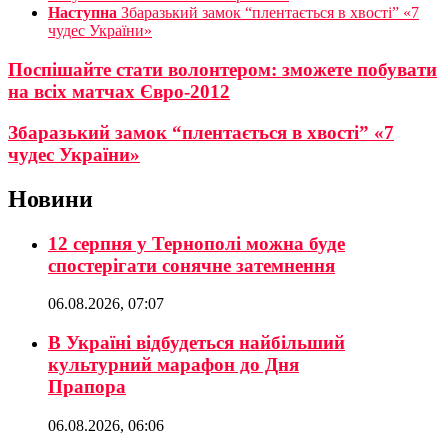
Наступна
Збаразький замок “плентається в хвості” «7
чудес України»
Поспішайте стати волонтером: зможете побувати
на всіх матчах Євро-2012
Збаразький замок “плентається в хвості” «7
чудес України»
Новини
12 серпня у Тернополі можна буде
спостерігати сонячне затемнення
06.08.2026, 07:07
В Україні відбудеться найбільший
культурний марафон до Дня
Прапора
06.08.2026, 06:06