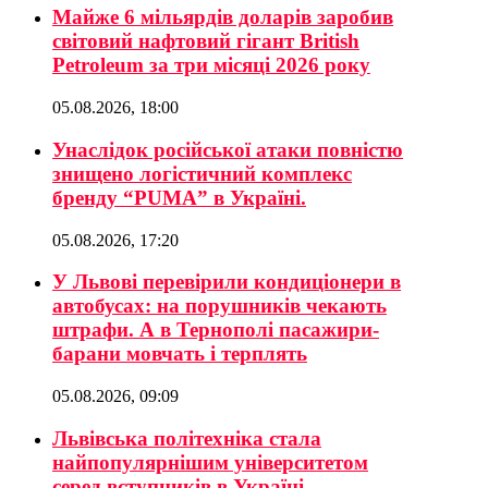
Майже 6 мільярдів доларів заробив
світовий нафтовий гігант British
Petroleum за три місяці 2026 року
05.08.2026, 18:00
Унаслідок російської атаки повністю
знищено логістичний комплекс
бренду “PUMA” в Україні.
05.08.2026, 17:20
У Львові перевірили кондиціонери в
автобусах: на порушників чекають
штрафи. А в Тернополі пасажири-
барани мовчать і терплять
05.08.2026, 09:09
Львівська політехніка стала
найпопулярнішим університетом
серед вступників в Україні.