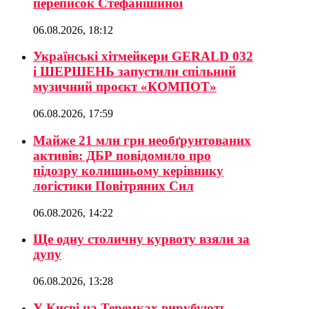
переписок Стефанішиної
06.08.2026, 18:12
Українські хітмейкери GERALD 032
і ШЕРШЕНЬ запустили спільний
музичний проєкт «КОМПОТ»
06.08.2026, 17:59
Майже 21 млн грн необґрунтованих
активів: ДБР повідомило про
підозру колишньому керівнику
логістики Повітряних Сил
06.08.2026, 14:22
Ще одну столичну курвоту взяли за
дупу
06.08.2026, 13:28
У Києві на Теремках вирубують