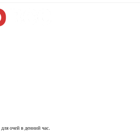
для очей в денний час.