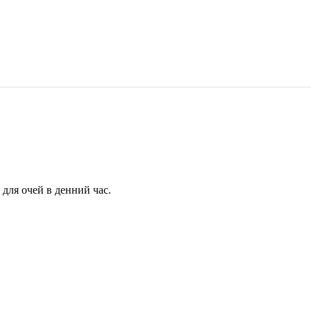
для очей в денний час.