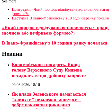
See more
Попередня
«Який порядок відвідувань встановлюється пр
формою?»
Наступна
В Івано-Франківську з 10 години ранку почалас
«Який порядок відвідувань встановлюється праці
заочною або вечірньою формою?»
В Івано-Франківську з 10 години ранку почалася 
Новини
Коломойського посадять. Якщо
голову Верховного Суду Князева
посадили, то цю дрібноту запросто
06.08.2026, 18:16
Як влада Зеленського намагається
“хакнути” незалежні конкурси –
добре показали приклади з