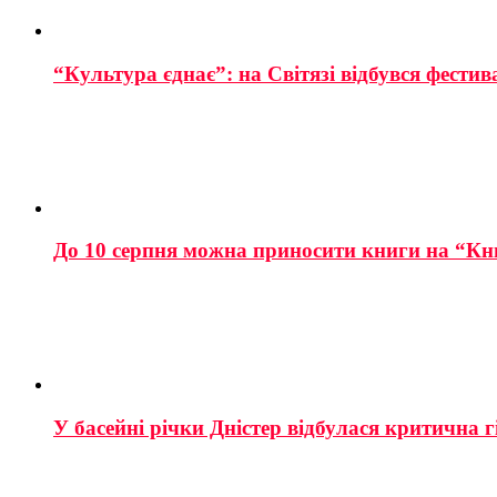
“Культура єднає”: на Світязі відбувся фестив
До 10 серпня можна приносити книги на “Кн
У басейні річки Дністер відбулася критична г