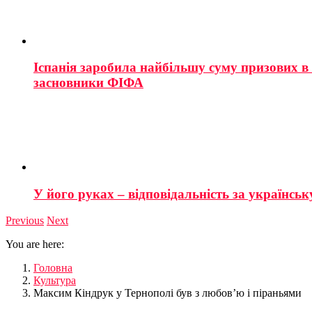
Іспанія заробила найбільшу суму призових в і
засновники ФІФА
У його руках – відповідальність за українську
Previous
Next
You are here:
Головна
Культура
Максим Кіндрук у Тернополі був з любов’ю і піраньями