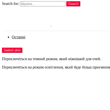
Search for:
Search
Login
Останні
Menu
Switch skin
Переключіться на темний режим, який ніжніший для очей.
Переключіться на режим освітлення, який буде більш приємним 
Login