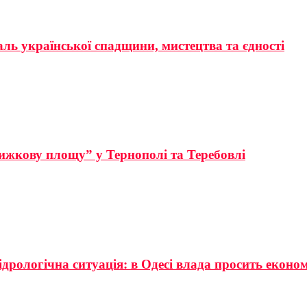
аль української спадщини, мистецтва та єдності
ижкову площу” у Тернополі та Теребовлі
ідрологічна ситуація: в Одесі влада просить еконо