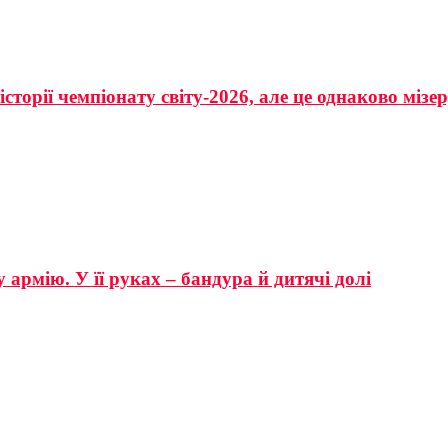
сторії чемпіонату світу-2026, але це однаково мізе
 армію. У її руках – бандура й дитячі долі