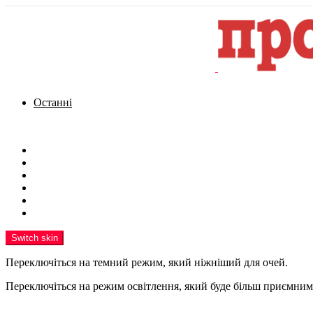
Останні
Menu
Новини
Політика
Кримінал
Фото
Надіслати новину
Реклама на сайті
Switch skin
Переключіться на темний режим, який ніжніший для очей.
Переключіться на режим освітлення, який буде більш приємним 
шукати