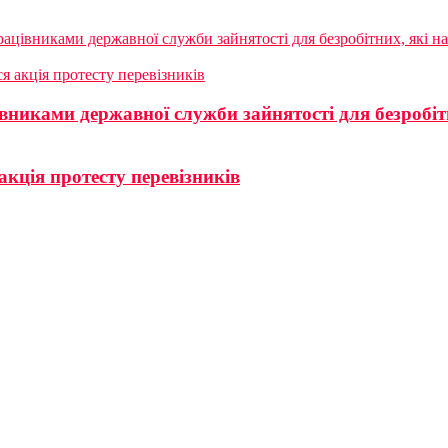
ацівниками державної служби зайнятості для безробітних, які на
я акція протесту перевізників
вниками державної служби зайнятості для безробіт
акція протесту перевізників