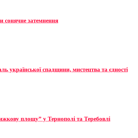
ти сонячне затемнення
аль української спадщини, мистецтва та єдності
ижкову площу” у Тернополі та Теребовлі