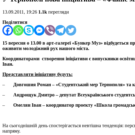
13.09.2011, 19:26
1.1k
перегляди
Поділитися
15 вересня о 13.00 в арт-галереї «Бункер Муз» відбудеться 
оживити молодіжний рух нашого міста.
Координаторами створення ініціативи є випускники освітнь
Іван.
Представляти ініціативу будуть:
–
Довгошия Роман – «Студентський мер Тернополя» та ко
–
Андрощук Дмитро – депутат Всеукраїнського студентсь
–
Омелян Іван – координатор проекту «Школа громадської
На сьогоднішній день спостерігається невтішна тенденція: перс
напряму.