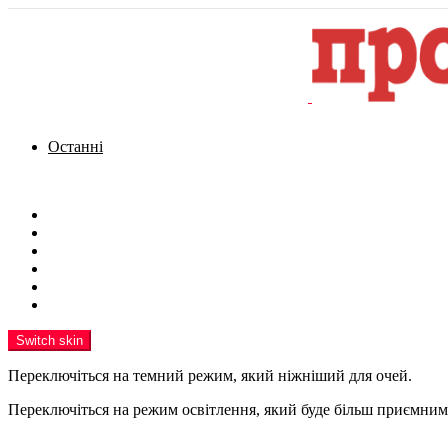
Останні
Menu
Новини
Політика
Кримінал
Фото
Надіслати новину
Реклама на сайті
Switch skin
Переключіться на темний режим, який ніжніший для очей.
Переключіться на режим освітлення, який буде більш приємним 
шукати