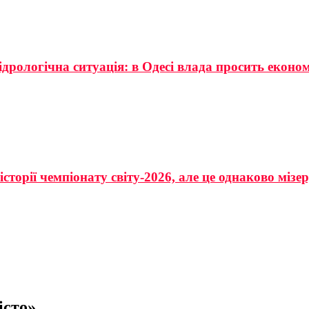
ідрологічна ситуація: в Одесі влада просить еконо
сторії чемпіонату світу-2026, але це однаково мізе
істо»