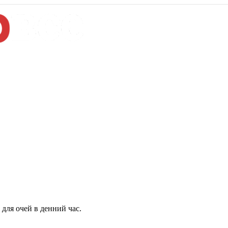
для очей в денний час.