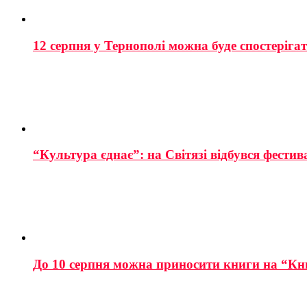
12 серпня у Тернополі можна буде спостеріга
“Культура єднає”: на Світязі відбувся фестив
До 10 серпня можна приносити книги на “Кн