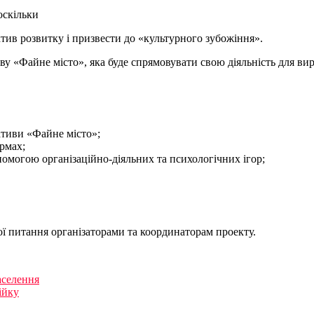
оскільки
тив розвитку і призвести до «культурного зубожіння».
иву «Файне місто», яка буде спрямовувати свою діяльність для в
ативи «Файне місто»;
рмах;
помогою організаційно-діяльних та психологічних ігор;
вої питання організаторами та координаторам проекту.
аселення
ійку