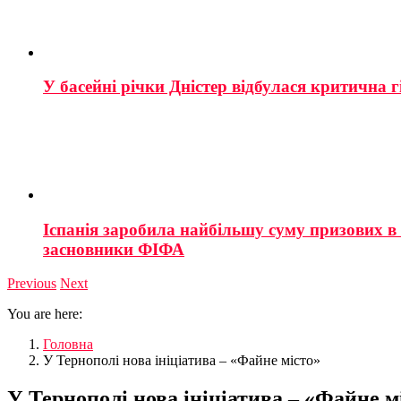
У басейні річки Дністер відбулася критична г
Іспанія заробила найбільшу суму призових в і
засновники ФІФА
Previous
Next
You are here:
Головна
У Тернополі нова ініціатива – «Файне місто»
У Тернополі нова ініціатива – «Файне м