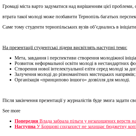
Громаді міста варто задуматися над вирішенням цієї проблеми, 
втрата такої молоді може позбавити Тернопіль багатьох перспек
Саме тому студенти тернопільських вузів об’єднались в ініціат
На презентації студентські лідери висвітлять наступні теми:
Мета, завдання і перспективи створення молодіжної ініці
Розвиток неформальної освіти молоді в нестандартних фо
Створення нової інтелектуальної еліти серед молоді за до
Залучення молоді до різноманітних мистецьких напрямів;
Організація «принципово іншого» дозвілля для молоді.
Після закінчення презентації у журналістів буде змога задати с
See more
Попередня
Влада забрала пільги у незахищених верств н
Наступна
У Борщові соцзахист не захищає бюджетну коп