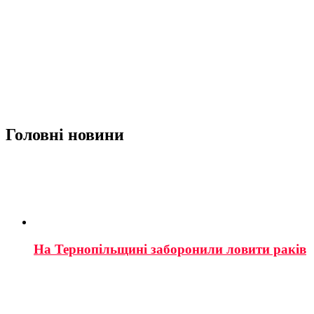
Головні новини
На Тернопільщині заборонили ловити раків