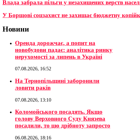
Влада забрала пільги у незахищених верств насе
У Борщові соцзахист не захищає бюджетну копій
Новини
Оренда дорожчає, а попит на
новобудови падає: аналітика ринку
нерухомості за липень в Україні
07.08.2026, 16:52
На Тернопільщині заборонили
ловити раків
07.08.2026, 13:10
Коломойського посадять. Якщо
голову Верховного Суду Князева
посадили, то цю дрібноту запросто
06.08.2026, 18:16