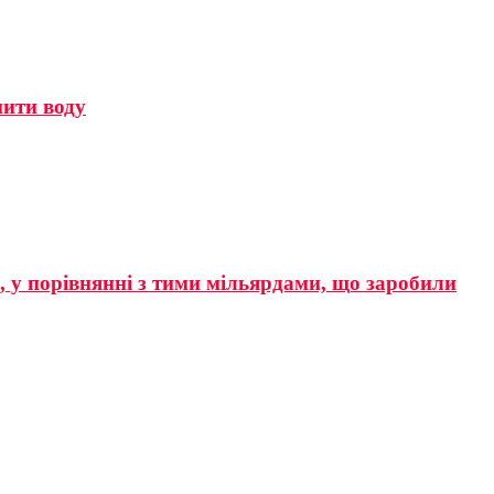
мити воду
р, у порівнянні з тими мільярдами, що заробили