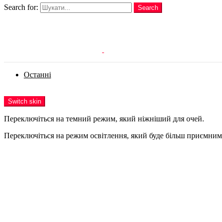
Search for:
Search
Login
Останні
Menu
Switch skin
Переключіться на темний режим, який ніжніший для очей.
Переключіться на режим освітлення, який буде більш приємним 
Login