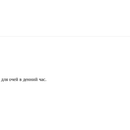
для очей в денний час.