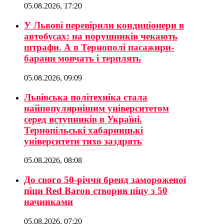
05.08.2026, 17:20
У Львові перевірили кондиціонери в
автобусах: на порушників чекають
штрафи. А в Тернополі пасажири-
барани мовчать і терплять
05.08.2026, 09:09
Львівська політехніка стала
найпопулярнішим університетом
серед вступників в Україні.
Тернопільські хабарницькі
університети тихо заздрять
05.08.2026, 08:08
До свого 50-річчя бренд замороженої
піци Red Baron створив піцу з 50
начинками
05.08.2026, 07:20