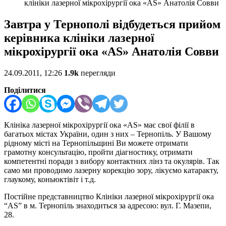
клініки лазерної мікрохірургії ока «АS» Анатолія Совви
Завтра у Тернополі відбудеться прийом
керівника клініки лазерної
мікрохірургії ока «АS» Анатолія Совви
24.09.2011, 12:26
1.9k
перегляди
Поділитися
Клініка лазерної мікрохірургії ока «АS» має свої філії в
багатьох містах України, один з них – Тернопіль. У Вашому
рідному місті на Тернопільщині Ви можете отримати
грамотну консультацію, пройти діагностику, отримати
компетентні поради з вибору контактних лінз та окулярів. Так
само ми проводимо лазерну корекцію зору, лікуємо катаракту,
глаукому, коньюктівіт і т.д.
Постійне представництво Клініки лазерної мікрохірургії ока
“AS” в м. Тернопіль знаходиться за адресою: вул. Г. Мазепи,
28.