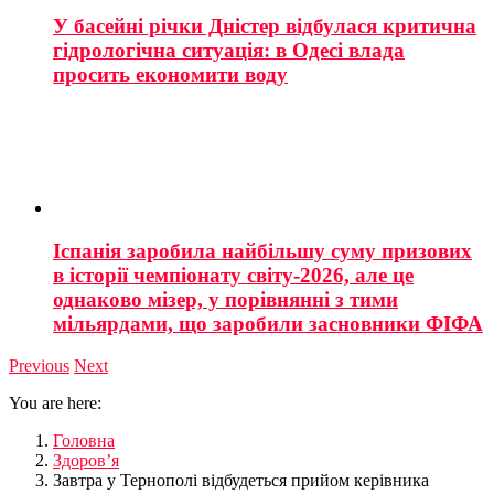
У басейні річки Дністер відбулася критична
гідрологічна ситуація: в Одесі влада
просить економити воду
Іспанія заробила найбільшу суму призових
в історії чемпіонату світу-2026, але це
однаково мізер, у порівнянні з тими
мільярдами, що заробили засновники ФІФА
Previous
Next
You are here:
Головна
Здоров’я
Завтра у Тернополі відбудеться прийом керівника