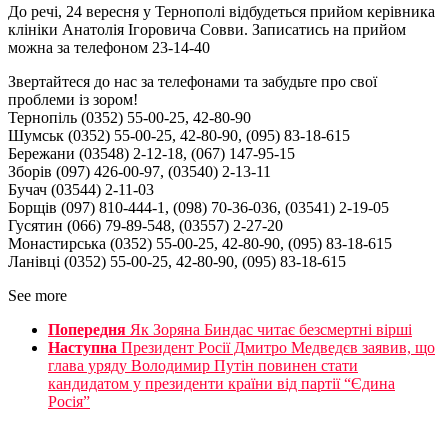
До речі, 24 вересня у Тернополі відбудеться прийом керівника
клініки Анатолія Ігоровича Совви. Записатись на прийом
можна за телефоном 23-14-40
Звертайтеся до нас за телефонами та забудьте про свої
проблеми із зором!
Тернопіль (0352) 55-00-25, 42-80-90
Шумськ (0352) 55-00-25, 42-80-90, (095) 83-18-615
Бережани (03548) 2-12-18, (067) 147-95-15
Зборів (097) 426-00-97, (03540) 2-13-11
Бучач (03544) 2-11-03
Борщів (097) 810-444-1, (098) 70-36-036, (03541) 2-19-05
Гусятин (066) 79-89-548, (03557) 2-27-20
Монастирська (0352) 55-00-25, 42-80-90, (095) 83-18-615
Ланівці (0352) 55-00-25, 42-80-90, (095) 83-18-615
See more
Попередня
Як Зоряна Биндас читає безсмертні вірші
Наступна
Президент Росії Дмитро Медведєв заявив, що
глава уряду Володимир Путін повинен стати
кандидатом у президенти країни від партії “Єдина
Росія”