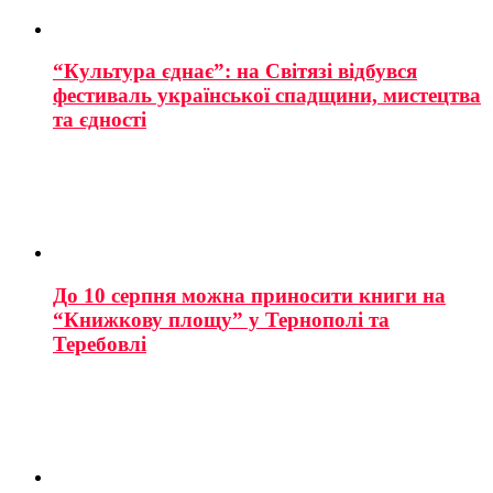
“Культура єднає”: на Світязі відбувся
фестиваль української спадщини, мистецтва
та єдності
До 10 серпня можна приносити книги на
“Книжкову площу” у Тернополі та
Теребовлі