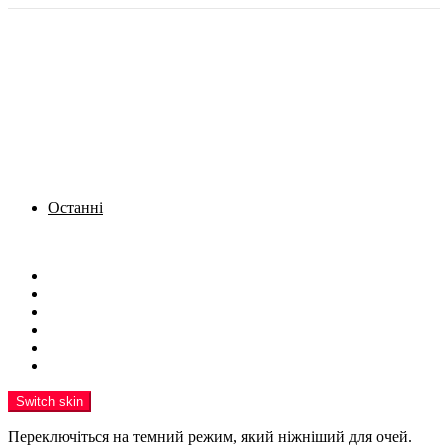
Останні
Menu
Новини
Політика
Кримінал
Фото
Надіслати новину
Реклама на сайті
Switch skin
Переключіться на темний режим, який ніжніший для очей.