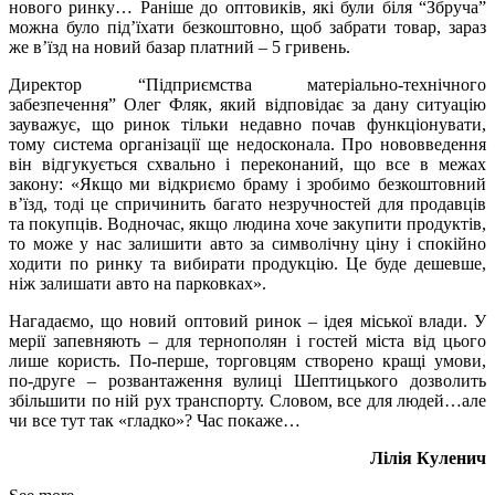
нового ринку… Раніше до оптовиків, які були біля “Збруча”
можна було під’їхати безкоштовно, щоб забрати товар, зараз
же в’їзд на новий базар платний – 5 гривень.
Директор “Підприємства матеріально-технічного
забезпечення” Олег Фляк, який відповідає за дану ситуацію
зауважує, що ринок тільки недавно почав функціонувати,
тому система організації ще недосконала. Про нововведення
він відгукується схвально і переконаний, що все в межах
закону: «Якщо ми відкриємо браму і зробимо безкоштовний
в’їзд, тоді це спричинить багато незручностей для продавців
та покупців. Водночас, якщо людина хоче закупити продуктів,
то може у нас залишити авто за символічну ціну і спокійно
ходити по ринку та вибирати продукцію. Це буде дешевше,
ніж залишати авто на парковках».
Нагадаємо, що новий оптовий ринок – ідея міської влади. У
мерії запевняють – для тернополян і гостей міста від цього
лише користь. По-перше, торговцям створено кращі умови,
по-друге – розвантаження вулиці Шептицького дозволить
збільшити по ній рух транспорту. Словом, все для людей…але
чи все тут так «гладко»? Час покаже…
Лілія Куленич