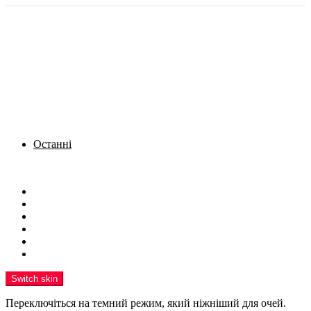
Останні
Menu
Новини
Політика
Кримінал
Фото
Надіслати новину
Реклама на сайті
Switch skin
Переключіться на темний режим, який ніжніший для очей.