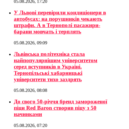
05.08.2026, 17:20
У Львові перевірили кондиціонери в
автобусах: на порушників чекають
штрафи. А в Тернополі пасажири-
барани мовчать і терплять
05.08.2026, 09:09
Львівська політехніка стала
найпопулярнішим університетом
серед вступників в Україні.
Тернопільські хабарницькі
університети тихо заздрять
05.08.2026, 08:08
До свого 50-річчя бренд замороженої
піци Red Baron створив піцу з 50
начинками
05.08.2026, 07:20