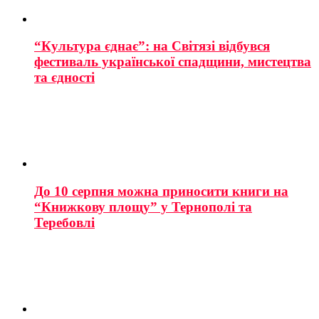
“Культура єднає”: на Світязі відбувся
фестиваль української спадщини, мистецтва
та єдності
До 10 серпня можна приносити книги на
“Книжкову площу” у Тернополі та
Теребовлі