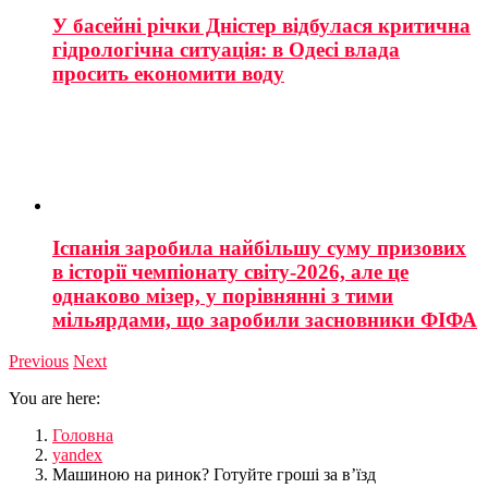
У басейні річки Дністер відбулася критична
гідрологічна ситуація: в Одесі влада
просить економити воду
Іспанія заробила найбільшу суму призових
в історії чемпіонату світу-2026, але це
однаково мізер, у порівнянні з тими
мільярдами, що заробили засновники ФІФА
Previous
Next
You are here:
Головна
yandex
Машиною на ринок? Готуйте гроші за в’їзд