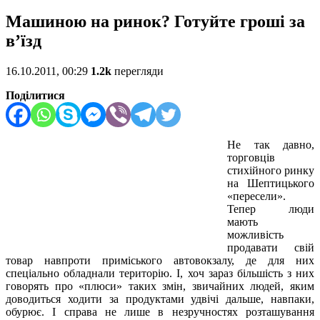
Машиною на ринок? Готуйте гроші за
в’їзд
16.10.2011, 00:29
1.2k
перегляди
Поділитися
Не так давно,
торговців
стихійного ринку
на Шептицького
«пересели».
Тепер люди
мають
можливість
продавати свій
товар навпроти приміського автовокзалу, де для них
спеціально обладнали територію. І, хоч зараз більшість з них
говорять про «плюси» таких змін, звичайних людей, яким
доводиться ходити за продуктами удвічі дальше, навпаки,
обурює. І справа не лише в незручностях розташування