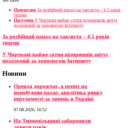
See more
Попередня
За розбійний напад на таксиста – 4,5 років
тюрми
Наступна
У Чорткові майже сотня підпримців звітує
податковій за допомогою Інтернету
За розбійний напад на таксиста – 4,5 років
тюрми
У Чорткові майже сотня підпримців звітує
податковій за допомогою Інтернету
Новини
Оренда дорожчає, а попит на
новобудови падає: аналітика ринку
нерухомості за липень в Україні
07.08.2026, 16:52
На Тернопільщині заборонили
ловити раків