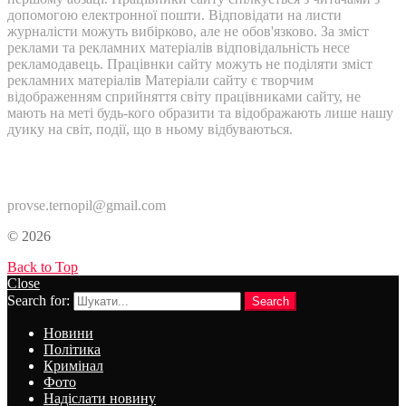
допомогою електронної пошти. Відповідати на листи
журналісти можуть вибірково, але не обов'язково. За зміст
реклами та рекламних матеріалів відповідальність несе
рекламодавець. Працівнки сайту можуть не поділяти зміст
рекламних матеріалів Матеріали сайту є творчим
відображенням сприйняття світу працівниками сайту, не
мають на меті будь-кого образити та відображають лише нашу
дуику на світ, події, що в ньому відбуваються.
Контакти:
provse.ternopil@gmail.com
© 2026
Back to Top
Close
Search for:
Search
Новини
Політика
Кримінал
Фото
Надіслати новину