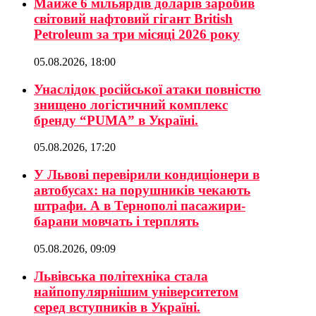
Майже 6 мільярдів доларів заробив
світовий нафтовий гігант British
Petroleum за три місяці 2026 року
05.08.2026, 18:00
Унаслідок російської атаки повністю
знищено логістичний комплекс
бренду “PUMA” в Україні.
05.08.2026, 17:20
У Львові перевірили кондиціонери в
автобусах: на порушників чекають
штрафи. А в Тернополі пасажири-
барани мовчать і терплять
05.08.2026, 09:09
Львівська політехніка стала
найпопулярнішим університетом
серед вступників в Україні.