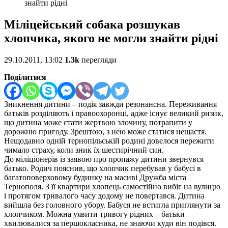
знайти рідні
Міліцейський собака розшукав
хлопчика, якого не могли знайти рідні
29.10.2011, 13:02
1.3k
перегляди
Поділитися
Зникнення дитини – подія завжди резонансна. Переживання
батьків розділяють і правоохоронці, адже існує великий ризик,
що дитина може стати жертвою злочину, потрапити у
дорожню пригоду. Зрештою, з нею може статися нещастя.
Нещодавно одній тернопільській родині довелося пережити
чимало страху, коли зник їх шестирічний син.
До міліціонерів із заявою про пропажу дитини звернувся
батько. Родич пояснив, що хлопчик перебував у бабусі в
багатоповерховому будинку на масиві Дружба міста
Тернополя. З її квартири хлопець самостійно вибіг на вулицю
і протягом тривалого часу додому не повертався. Дитина
вийшла без головного убору. Бабуся не встигла приглянути за
хлопчиком. Можна уявити тривогу рідних – батьки
хвилювалися за першокласника, не знаючи куди він подівся.