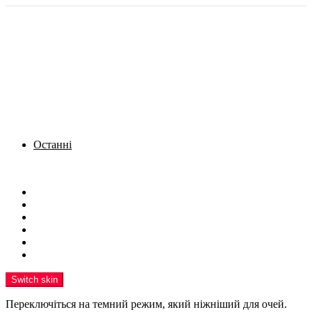
Останні
Menu
Новини
Політика
Кримінал
Фото
Надіслати новину
Реклама на сайті
Switch skin
Переключіться на темний режим, який ніжніший для очей.