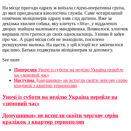
На місце пригоди одразу ж виїхала слідчо-оперативна група,
до якої приєдналася кінологічна служба. Саме чотирилапий
помічник міліціонерів одразу взяв слід дитини. Вже за
декілька хвилин собака, яку кличуть «Зіта», у віддалених
дворах знайшла маленького мандрівника. Виявилося, хлопчик
вирішив піти гратися до своїх однокласниць. З ними й забув
про час. А рідні місця собі не знаходили, посилено
розшукуючи малюка. На щастя, у цій історії все закінчилося
щасливо. Батьки подякували міліціонерам за допомогу.
See more
Попередня
Уночі із суботи на неділю Україна перейде
на «зимовий час»
Наступна
Домушники» не встигли скоїти чергову серію
крадіжок з квартир тернополян
Уночі із суботи на неділю Україна перейде на
«зимовий час»
Домушники» не встигли скоїти чергову серію
крадіжок з квартир тернополян