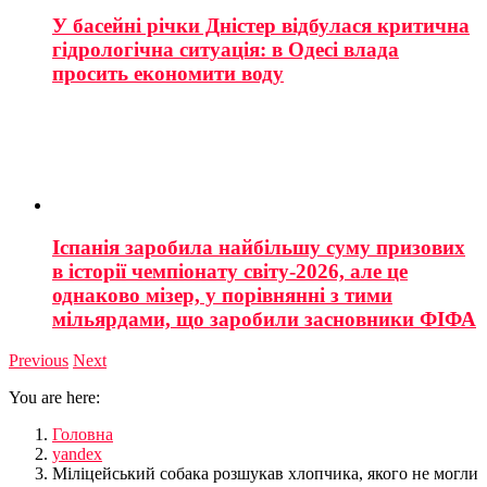
У басейні річки Дністер відбулася критична
гідрологічна ситуація: в Одесі влада
просить економити воду
Іспанія заробила найбільшу суму призових
в історії чемпіонату світу-2026, але це
однаково мізер, у порівнянні з тими
мільярдами, що заробили засновники ФІФА
Previous
Next
You are here:
Головна
yandex
Міліцейський собака розшукав хлопчика, якого не могли