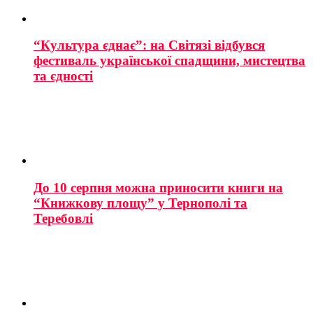
“Культура єднає”: на Світязі відбувся
фестиваль української спадщини, мистецтва
та єдності
До 10 серпня можна приносити книги на
“Книжкову площу” у Тернополі та
Теребовлі