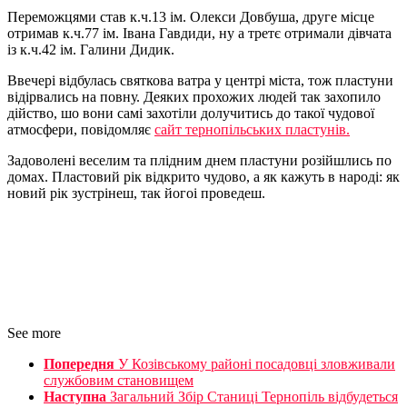
Переможцями став к.ч.13 ім. Олекси Довбуша, друге місце
отримав к.ч.77 ім. Івана Гавдиди, ну а третє отримали дівчата
із к.ч.42 ім. Галини Дидик.
Ввечері відбулась святкова ватра у центрі міста, тож пластуни
відірвались на повну. Деяких прохожих людей так захопило
дійство, шо вони самі захотіли долучитись до такої чудової
атмосфери, повідомляє
сайт тернопільських пластунів.
Задоволені веселим та плідним днем пластуни розійшлись по
домах. Пластовий рік відкрито чудово, а як кажуть в народі: як
новий рік зустрінеш, так йогоі проведеш.
See more
Попередня
У Козівському районі посадовці зловживали
службовим становищем
Наступна
Загальний Збір Станиці Тернопіль відбудеться