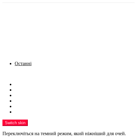
Останні
Menu
Новини
Політика
Кримінал
Фото
Надіслати новину
Реклама на сайті
Switch skin
Переключіться на темний режим, який ніжніший для очей.