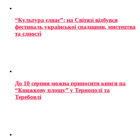
“Культура єднає”: на Світязі відбувся
фестиваль української спадщини, мистецтва
та єдності
До 10 серпня можна приносити книги на
“Книжкову площу” у Тернополі та
Теребовлі