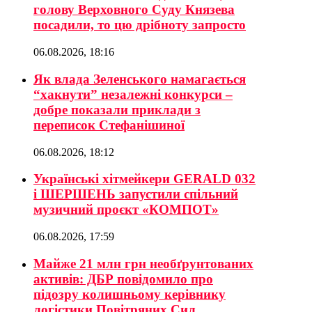
голову Верховного Суду Князева
посадили, то цю дрібноту запросто
06.08.2026, 18:16
Як влада Зеленського намагається
“хакнути” незалежні конкурси –
добре показали приклади з
переписок Стефанішиної
06.08.2026, 18:12
Українські хітмейкери GERALD 032
і ШЕРШЕНЬ запустили спільний
музичний проєкт «КОМПОТ»
06.08.2026, 17:59
Майже 21 млн грн необґрунтованих
активів: ДБР повідомило про
підозру колишньому керівнику
логістики Повітряних Сил