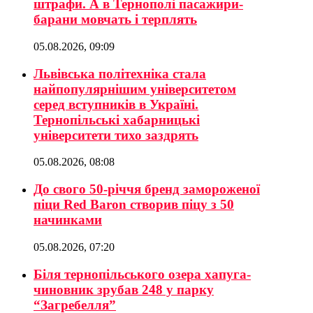
штрафи. А в Тернополі пасажири-
барани мовчать і терплять
05.08.2026, 09:09
Львівська політехніка стала
найпопулярнішим університетом
серед вступників в Україні.
Тернопільські хабарницькі
університети тихо заздрять
05.08.2026, 08:08
До свого 50-річчя бренд замороженої
піци Red Baron створив піцу з 50
начинками
05.08.2026, 07:20
Біля тернопільського озера хапуга-
чиновник зрубав 248 у парку
“Загребелля”