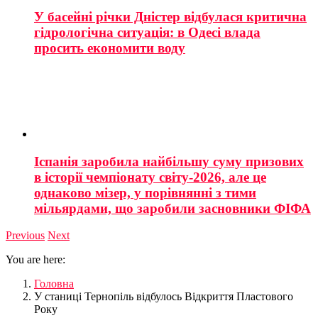
У басейні річки Дністер відбулася критична
гідрологічна ситуація: в Одесі влада
просить економити воду
Іспанія заробила найбільшу суму призових
в історії чемпіонату світу-2026, але це
однаково мізер, у порівнянні з тими
мільярдами, що заробили засновники ФІФА
Previous
Next
You are here:
Головна
У станиці Тернопіль відбулось Відкриття Пластового
Року