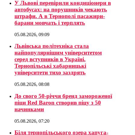
У Львові перевірили кондиціонери в
автобусах: на порушників чекають
штрафи. А в Тернополі пасажири-
барани мовчать і терплять
05.08.2026, 09:09
Львівська політехніка стала
найпопулярнішим університетом
серед вступників в Україні.
Тернопільські хабарницькі
університети тихо заздрять
05.08.2026, 08:08
До свого 50-річчя бренд замороженої
піци Red Baron створив піцу з 50
начинками
05.08.2026, 07:20
Біля тернопільського озера хапуга-