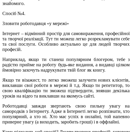
знайомого.
Спосіб №4.
Зловити роботодавця «у мережі»
Інтернет – відмінний простір для самовираження, професійної
та творчої реалізації. Тут ти можеш легко розрекламувати себе
та свої послуги. Особливо актуально це для людей творчих
професій.
Наприклад, якщо ти станеш популярним блогером, тебе з
радістю прийме на роботу будь-яке видання, а видавці цілком
ймовірно захочуть надрукувати твій блог як книгу.
Якщо ти візажист, то легко зможеш залучити нових клієнтів,
виклавши свої роботи в мережі й т.д. Якщо ти репетитор, то
свою кваліфікацію ти зможеш підтвердити, знявши декілька
уроків на відео та виклавши на якомусь сайті.
Роботодавці завжди звертають свою пильну увагу на
самородків з Інтернету. Адже в Інтернеті легко розпізнати, хто
популярний, а хто ні. Хто має успіх в онлайні, той напевно
приверне увагу (а виходить, заробить гроші) і в оффлайні.
Кому підходить цей спосіб? Людям творчих професій, готовим