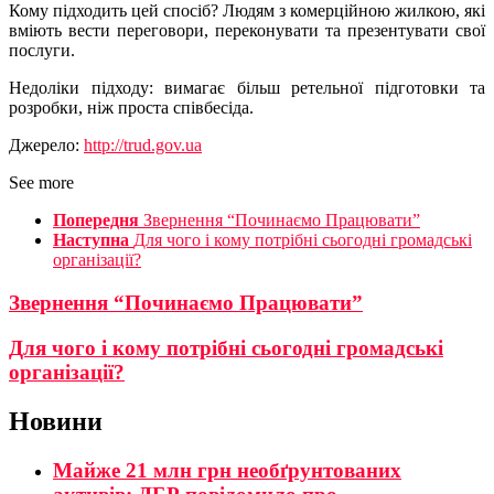
Кому підходить цей спосіб? Людям з комерційною жилкою, які
вміють вести переговори, переконувати та презентувати свої
послуги.
Недоліки підходу: вимагає більш ретельної підготовки та
розробки, ніж проста співбесіда.
Джерело:
http://trud.gov.ua
See more
Попередня
Звернення “Починаємо Працювати”
Наступна
Для чого і кому потрібні сьогодні громадські
організації?
Звернення “Починаємо Працювати”
Для чого і кому потрібні сьогодні громадські
організації?
Новини
Майже 21 млн грн необґрунтованих