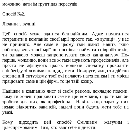
можливо, дати їм ґрунт для пересудів.
Спосіб №2.
Людина з вулиці
Цей спосіб може здатися безнадійним. Адже намагатися
потрапити в компанію своєї мрії просто так, «з вулиці», у нас
не прийнято. Але саме в цьому твій шанс! Навіть якщо
роботодавець твоєї мрії не поспішає наймати співробітників,
ти однаково можеш запропонувати свою кандидатуру. По-
перше, можливо, вони все ж таки шукають професіоналів, але
просто не афішують цього, воліючи спочатку проводити
співбесіду зі «своїми» кандидатами. По-друге, якщо ти дійсно
сповнений ентузіазму, твої очі палають натхненням і ти мрієш
працювати саме в цій фірмі, то це твій козир.
Надішли в компанію лист зі своїм резюме, докладно поясни,
чому ти хочеш працювати саме в цій компанії, і що ти міг би
зробити для них, як професіонал. Навіть якщо зараз у них
немає відкритих вакансій, надалі вони будуть мати тебе на
увазі.
Кому підходить цей спосіб? Сміливим, жагучим і
цілеспрямованим. Тим, хто вміє себе піднести.