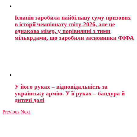
Іспанія заробила найбільшу суму призових
в історії чемпіонату світу-2026, але це
однаково мізер, у порівнянні з тими
мільярдами, що заробили засновники ФІФА
У його руках – відповідальність за
українську армію. У її руках – бандура й
дитячі долі
Previous
Next