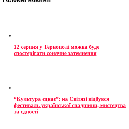
12 серпня у Тернополі можна буде
спостерігати сонячне затемнення
“Культура єднає”: на Світязі відбувся
фестиваль української спадщини, мистецтва
та єдності