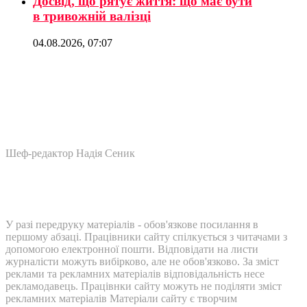
Досвід, що рятує життя: що має бути
в тривожній валізці
04.08.2026, 07:07
Шеф-редактор Надія Сеник
У разі передруку матеріалів - обов'язкове посилання в
першому абзаці. Працівники сайту спілкується з читачами з
допомогою електронної пошти. Відповідати на листи
журналісти можуть вибірково, але не обов'язково. За зміст
реклами та рекламних матеріалів відповідальність несе
рекламодавець. Працівнки сайту можуть не поділяти зміст
рекламних матеріалів Матеріали сайту є творчим