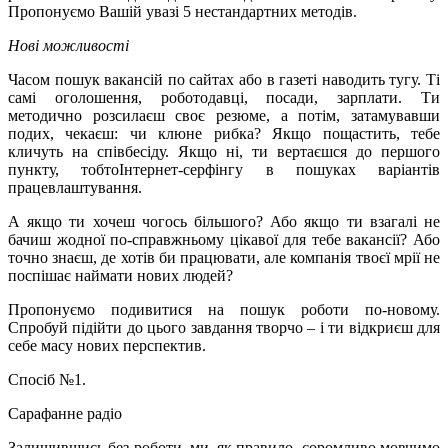
Пропонуємо Вашій увазі 5 нестандартних методів.
Нові можливості
Часом пошук вакансій по сайтах або в газеті наводить тугу. Ті
самі оголошення, роботодавці, посади, зарплати. Ти
методично розсилаєш своє резюме, а потім, затамувавши
подих, чекаєш: чи клюне рибка? Якщо пощастить, тебе
кличуть на співбесіду. Якщо ні, ти вертаєшся до першого
пункту, тобтоІнтернет-серфінгу в пошуках варіантів
працевлаштування.
А якщо ти хочеш чогось більшого? Або якщо ти взагалі не
бачиш жодної по-справжньому цікавої для тебе вакансії? Або
точно знаєш, де хотів би працювати, але компанія твоєї мрії не
поспішає наймати нових людей?
Пропонуємо подивитися на пошук роботи по-новому.
Спробуй підійти до цього завдання творчо – і ти відкриєш для
себе масу нових перспектив.
Спосіб №1.
Сарафанне радіо
Залишившись без роботи, ми, як правило, соромливо мовчимо