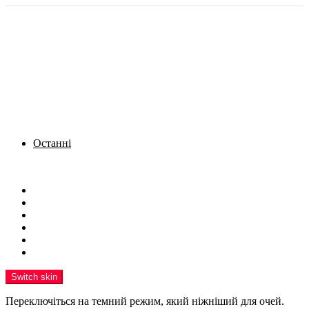
Останні
Menu
Новини
Політика
Кримінал
Фото
Надіслати новину
Реклама на сайті
Switch skin
Переключіться на темний режим, який ніжніший для очей.