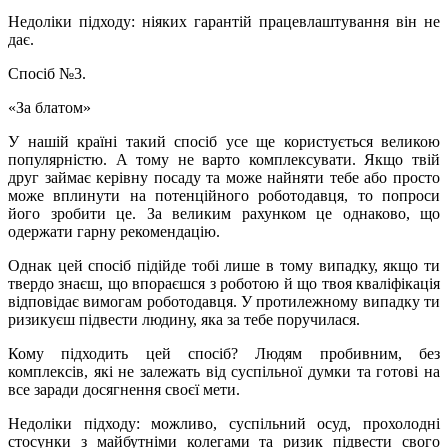
Недоліки підходу: ніяких гарантій працевлаштування він не
дає.
Спосіб №3.
«За блатом»
У нашій країні такий спосіб усе ще користується великою
популярністю. А тому не варто комплексувати. Якщо твій
друг займає керівну посаду та може найняти тебе або просто
може вплинути на потенційного роботодавця, то попроси
його зробити це. За великим рахунком це однаково, що
одержати гарну рекомендацію.
Однак цей спосіб підійде тобі лише в тому випадку, якщо ти
твердо знаєш, що впораєшся з роботою й що твоя кваліфікація
відповідає вимогам роботодавця. У протилежному випадку ти
ризикуєш підвести людину, яка за тебе поручилася.
Кому підходить цей спосіб? Людям пробивним, без
комплексів, які не залежать від суспільної думки та готові на
все заради досягнення своєї мети.
Недоліки підходу: можливо, суспільний осуд, прохолодні
стосунки з майбутніми колегами та ризик підвести свого