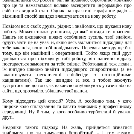
про це та намагаємося всіляко засекретити інформацію про
свій незавидний стан. Однак на практиці сарафанне радіо –
відмінний спосіб швидко влаштуватися на нову роботу.
Повідом всіх своїх друзів, рідних і знайомих, що шукаєш нову
роботу. Можеш також уточнити, до якої посади ти прагнеш.
Навіть не вживаючи ніяких особливих зусиль, твої знайомі
будуть мати це на увазі й, якщо десь звільниться підходяща для
тебе вакансія, вони тобі повідомлять. Перевага методу ще й в
тому, що він надійний і оперативний. Тобто якщо твій друг
довідається про підходящу тобі роботу, він напевно відразу
постарається замовити за тебе слівце. Роботодавці теж люди і
їм вигідно швидко знайти підходящого співробітника (а не
влаштовувати нескінченні співбесіди з потенційними
кандидатами). Так що, швидше за все, з тобою захочуть
зустрітися ще до того, як вакансію опублікують у газеті або на
сайті, що, зрозуміло, збільшує твої шанси.
Кому підходить цей спосіб? Усім. А особливо тим, у кого
широке коло спілкування та багато знайомих у професійному
середовищі. Ну й тим, у кого особливо турботливі й уважні
друзі.
Недоліки такого підходу. На жаль, прийдеться зізнатися
знайомим, що ти тимчасово безробітний – і тим самим,