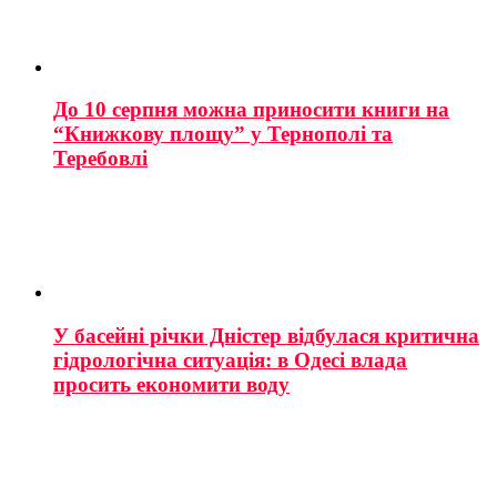
До 10 серпня можна приносити книги на
“Книжкову площу” у Тернополі та
Теребовлі
У басейні річки Дністер відбулася критична
гідрологічна ситуація: в Одесі влада
просить економити воду