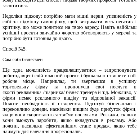
засвітитися.
Недоліки підходу: потрібно мати міцні нерви, упевненість у
собі та відмінну самооцінку, щоб витримати весь негатив і
критику, що може политися на твою адресу. Навіть найбільш
успішні проекти звичайно жорстко обговорюють у мережі та
потрібно бути готовим до цього.
Спосіб №5.
Сам собі бізнесмен
Ще одна можливість працевлаштуватися – запропонувати
роботодавцеві свій власний проект і буквально створити собі
робоче місце. Наприклад, ти звертаєшся в успішну
торговельну фірму та пропонуєш свої послуги в
якості рекламника /піарника/ бізнес-тренера й т.д. Можливо, у
фірми немає рекламного відділу та відповідної вакансії.
Поясни необхідність її створення. Підготуй бізнес-план і
переконливо доведи, наскільки вищим буде прибуток фірми,
якщо вони скористаються твоїми послугами. Розкажи, скільки
вони зможуть заробити, якщо вкладуться в рекламу. Або
поясни, наскільки ефективнішим стане продаж, якщо тебе
наймуть для навчання професіоналів.