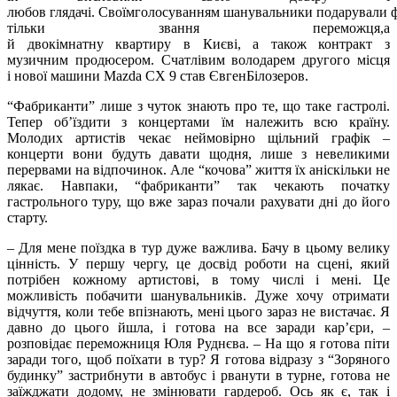
любов глядачі. Своїмголосуванням шанувальники подарували 
тільки звання переможця,а
й двокімнатну квартиру в Києві, а також контракт з
музичним продюсером. Счатлівим володарем другого місця
і нової машини Mazda CX 9 став ЄвгенБілозеров.
“Фабриканти” лише з чуток знають про те, що таке гастролі.
Тепер об’їздити з концертами їм належить всю країну.
Молодих артистів чекає неймовірно щільний графік –
концерти вони будуть давати щодня, лише з невеликими
перервами на відпочинок. Але “кочова” життя їх аніскільки не
лякає. Навпаки, “фабриканти” так чекають початку
гастрольного туру, що вже зараз почали рахувати дні до його
старту.
– Для мене поїздка в тур дуже важлива. Бачу в цьому велику
цінність. У першу чергу, це досвід роботи на сцені, який
потрібен кожному артистові, в тому числі і мені. Це
можливість побачити шанувальників. Дуже хочу отримати
відчуття, коли тебе впізнають, мені цього зараз не вистачає. Я
давно до цього йшла, і готова на все заради кар’єри, –
розповідає переможниця Юля Руднєва. – На що я готова піти
заради того, щоб поїхати в тур? Я готова відразу з “Зоряного
будинку” застрибнути в автобус і рванути в турне, готова не
заїжджати додому, не змінювати гардероб. Ось як є, так і