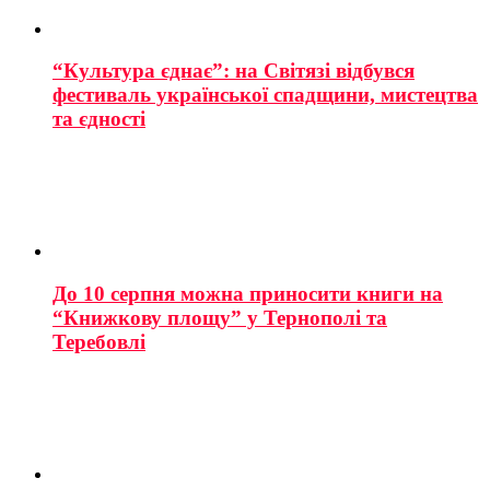
“Культура єднає”: на Світязі відбувся
фестиваль української спадщини, мистецтва
та єдності
До 10 серпня можна приносити книги на
“Книжкову площу” у Тернополі та
Теребовлі