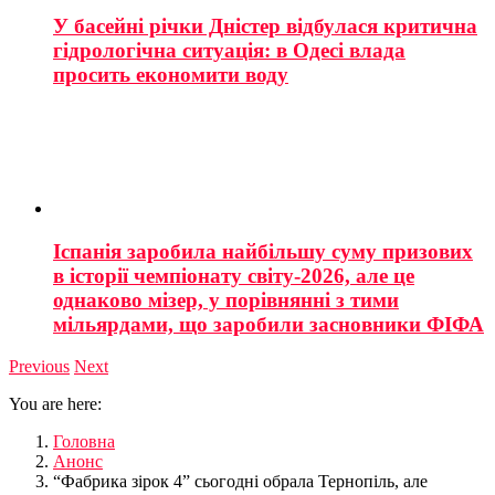
У басейні річки Дністер відбулася критична
гідрологічна ситуація: в Одесі влада
просить економити воду
Іспанія заробила найбільшу суму призових
в історії чемпіонату світу-2026, але це
однаково мізер, у порівнянні з тими
мільярдами, що заробили засновники ФІФА
Previous
Next
You are here:
Головна
Анонс
“Фабрика зірок 4” сьогодні обрала Тернопіль, але