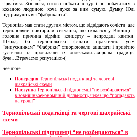
зірватися. Зізнаюся, готова поїхати в тур і не побачитися з
коханою людиною, хоча дуже за ним сумую. Думку Юлі
підтримують всі “фабриканти”.
Тернопіль мав стати другим містом, що відвідають солісти, але
тернополяни повторили ситуацію, що склалася у Вінниці –
головна причина відміни концерту – непродані квитки.
Шкода, бо тернопільські фанати практично усім
“випускникам” “Фабрики” створюювали аншлаги і привітно
зустічали та провожали їх оплесками…хороша традиція
була…Втрачаємо репутацію:-(
See more
Попередня
Тернопільські податківці та чергові
шахрайські схеми
Наступна
Тернопільські підприємці “не розбираються”
в зовнішньоекономічній діяльності, через що “попадають
на гроші”
Тернопільські податківці та чергові шахрайські
схеми
Тернопільські підприємці “не розбираються” в