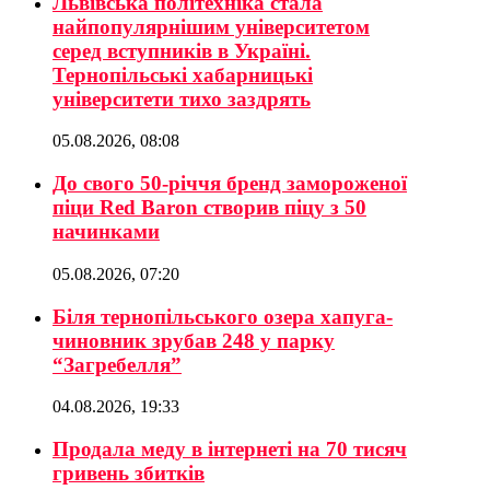
Львівська політехніка стала
найпопулярнішим університетом
серед вступників в Україні.
Тернопільські хабарницькі
університети тихо заздрять
05.08.2026, 08:08
До свого 50-річчя бренд замороженої
піци Red Baron створив піцу з 50
начинками
05.08.2026, 07:20
Біля тернопільського озера хапуга-
чиновник зрубав 248 у парку
“Загребелля”
04.08.2026, 19:33
Продала меду в інтернеті на 70 тисяч
гривень збитків