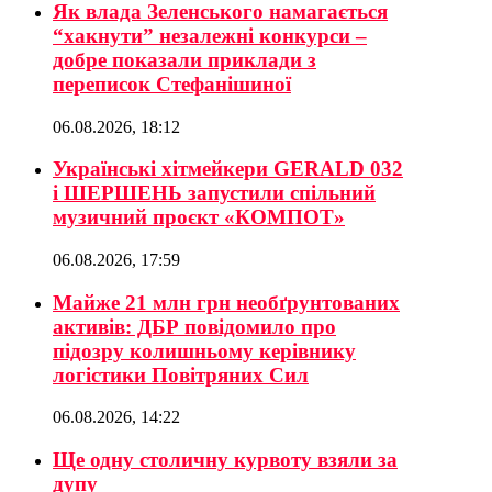
Як влада Зеленського намагається
“хакнути” незалежні конкурси –
добре показали приклади з
переписок Стефанішиної
06.08.2026, 18:12
Українські хітмейкери GERALD 032
і ШЕРШЕНЬ запустили спільний
музичний проєкт «КОМПОТ»
06.08.2026, 17:59
Майже 21 млн грн необґрунтованих
активів: ДБР повідомило про
підозру колишньому керівнику
логістики Повітряних Сил
06.08.2026, 14:22
Ще одну столичну курвоту взяли за
дупу