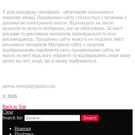
У разі передруку матеріалів - обов'язкове посилання в
першому абзаці. Працівники сайту спілкується з читачами з
допомогою електронної пошти. Відповідати на листи
журналісти можуть вибірково, але не обов'язково. За зміст
реклами та рекламних матеріалів відповідальність несе
рекламодавець. Працівнки сайту можуть не поділяти зміст
рекламних матеріалів Матеріали сайту є творчим
відображенням сприйняття світу працівниками сайту, не
мають на меті будь-кого образити та відображають лише нашу
дуику на світ, події, що в ньому відбуваються.
Контакти:
provse.ternopil@gmail.com
© 2026
Back to Top
Close
Search for:
Search
Новини
Політика