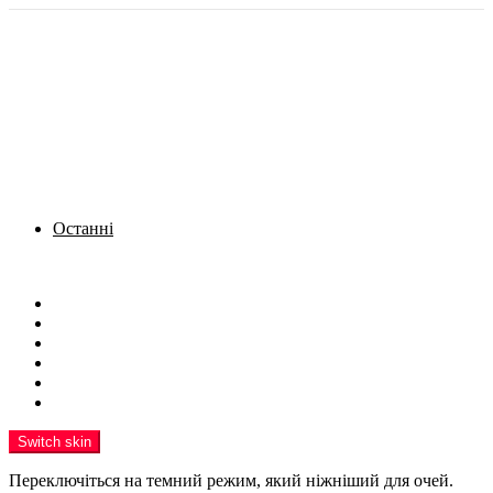
Останні
Menu
Новини
Політика
Кримінал
Фото
Надіслати новину
Реклама на сайті
Switch skin
Переключіться на темний режим, який ніжніший для очей.