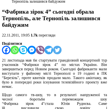
Тернопіль залишився байдужим
“Фабрика зірок 4” сьогодні обрала
Тернопіль, але Тернопіль залишився
байдужим
22.11.2011, 19:05
1.7k
перегляди
Поділитися
21 листопада мав би стартувати грандіозний концертний тур
учасників “Фабрики зірок 4” по містах України. Він
завершиться перед Новим роком. Сьогодні фабриканти мали
виступати у файному місті Тернополі о 19 годині в ПК
“Березіль”, проте квитків продали мало. Такого ажіотажу, як
було в попередні роки існування телевізійного проекту вже
немає.
Щодо самого тв-шоу, то в результаті напруженої та
чесної боротьби переможцем шоу
“Фабрика зірок 4″стала Юлія Руднєва. Саме
їй висловили свою довіру і